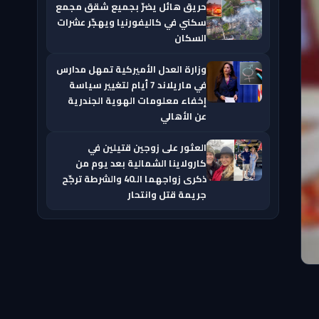
حريق هائل يضرّ بجميع شقق مجمع
سكني في كاليفورنيا ويهجّر عشرات
السكان
وزارة العدل الأميركية تمهل مدارس
في ماريلاند 7 أيام لتغيير سياسة
إخفاء معلومات الهوية الجندرية
عن الأهالي
العثور على زوجين قتيلين في
كارولاينا الشمالية بعد يوم من
ذكرى زواجهما الـ40 والشرطة ترجّح
جريمة قتل وانتحار