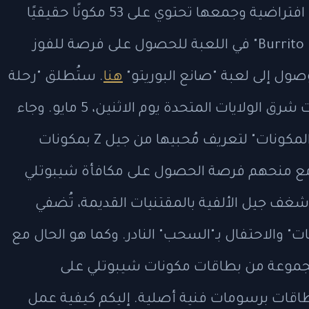
سيتعين على اللاعبين العثور على بطاقات افتراضية وجمعها تحتوي على 53 مكونًا حقيقيًا
من مكونات شيبوتلي خلال تجربة "Burrito Builder" في اللعبة للحصول على فرصة للفوز
هنا
. ستُطلق "رحلة
المكونات" الساعة السادسة مساءً بتوقيت شرق الولايات المتحدة يوم الاثنين، 5 مايو. وجاء
في بيان صحفي: "أطلقت شيبوتلي "رحلة المكونات" لتعريف مُحبيها من جيل Z بمكونات
امة التجارية الأصلية البالغ عددها 53، مع منحهم فرصة الحصول على مكافأة شيبوتلي
غف جيل الألفية بالمقتنيات القديمة، تُضفي
 والاحتفال بـ"السحب" النادر. وكما هو الحال مع
 مجموعة من بطاقات مكونات شيبوتلي على
ات برسومات فنية أصلية. إليكم كيفية عمل