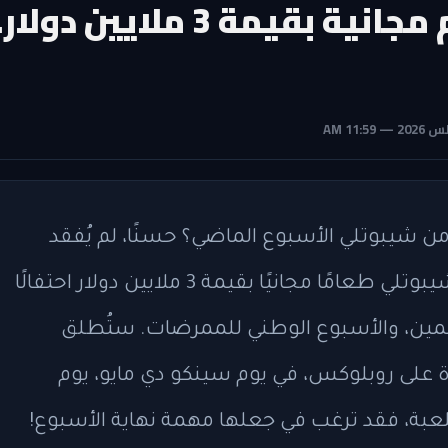
شيبوتل يقدم وجبات طعام مجانية بقيمة 3 ملايين دولا
 شيبوتلي الأسبوع الماضي؟ حسنًا، لم يُفقد
الأمل بعد يا عزيزيي! لفترة محدودة، تُقدم شيبوتلي طعامًا مجانيًا بقيمة 3 ملايين دولار احتفالًا
لمين، والأسبوع الوطني للممرضات. ستُطلق
 "Ingredient Quest" الجديدة على روبلوكس، في يوم سينكو دي مايو، يوم
دراية باللعبة، فقد ترغب في جعلها مهمة نهاية الأسبوع!