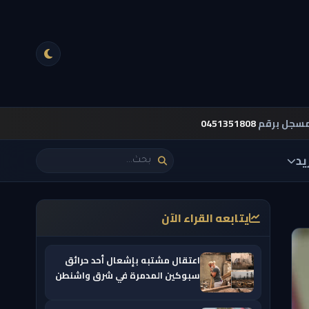
مسجل برقم
0451351808
يد
يتابعه القراء الآن
اعتقال مشتبه بإشعال أحد حرائق
سبوكين المدمرة في شرق واشنطن