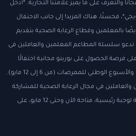
 والتعرف على ما يميز علامتنا التجارية. *أدخل
ويجي*، فحسنًا، هناك المزيد! إلى جانب الاحتفال
ًا بالمعلمين وقطاع الرعاية الصحية بتقديم
ار! تدعو سلسلة المطاعم المعلمين والعاملين في
 فرصة الحصول على بوريتو مجانية احتفالًا
بأسبوع تقدير المعلمين (من 5 إلى 9 مايو) والأسبوع الوطني للممرضات (من 6 إلى 12 مايو).
 والعاملين في مجال الرعاية الصحية للمشاركة
في مسابقة للفوز ببطاقة إلكترونية مجانية لوجبة رئيسية، متاحة الآن وحتى 12 مايو، على