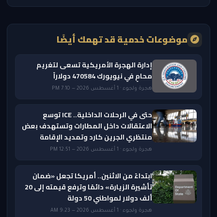
موضوعات خدمية قد تهمك أيضًا
إدارة الهجرة الأمريكية تسعى لتغريم
محامٍ في نيويورك 470584 دولاراً
هجرة ولجوء · 1 أغسطس 2026 — 7:10 PM
حتى في الرحلات الداخلية.. ICE توسع
الاعتقالات داخل المطارات وتستهدف بعض
منتظري الجرين كارد وتمديد الإقامة
هجرة ولجوء · 1 أغسطس 2026 — 12:51 PM
ابتداءً من الاثنين.. أمريكا تجعل «ضمان
تأشيرة الزيارة» دائمًا وترفع قيمته إلى 20
ألف دولار لمواطني 50 دولة
هجرة ولجوء · 1 أغسطس 2026 — 9:23 AM