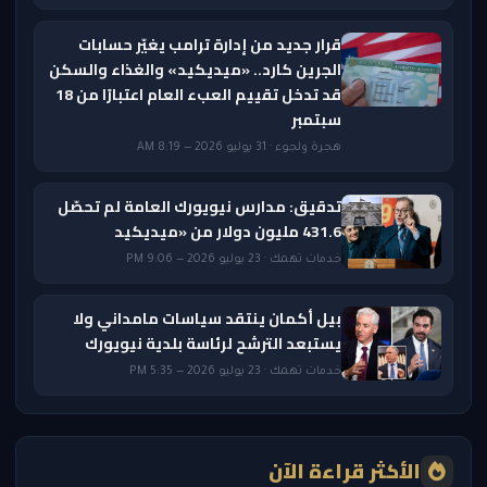
قرار جديد من إدارة ترامب يغيّر حسابات
الجرين كارد.. «ميديكيد» والغذاء والسكن
قد تدخل تقييم العبء العام اعتبارًا من 18
سبتمبر
هجرة ولجوء · 31 يوليو 2026 — 8:19 AM
تدقيق: مدارس نيويورك العامة لم تحصّل
431.6 مليون دولار من «ميديكيد
خدمات تهمك · 23 يوليو 2026 — 9:06 PM
بيل أكمان ينتقد سياسات مامداني ولا
يستبعد الترشح لرئاسة بلدية نيويورك
خدمات تهمك · 23 يوليو 2026 — 5:35 PM
الأكثر قراءة الآن