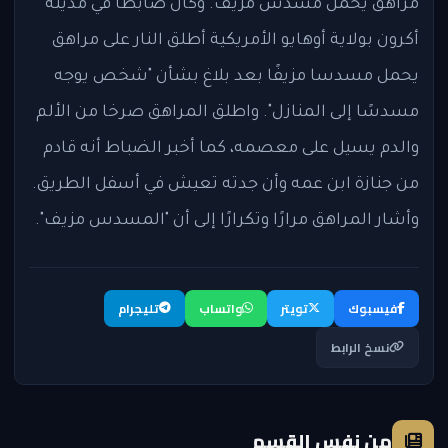
مراهق يحمل مسدس مزيف. وكان ضابطا في مدينة
أكرون بولاية أوهايو الأمريكية أطلق النار على مراهق
يحمل مسدسا مزيفًا بعد بلاغ بشأن "شخص يوجه
مسدسًا إلى المنازل". واطلق المراهق صرخا من الألم
والدم يسيل على معصمه، كما أخبر الضباط أنه قادم
من جنازة ابن عمه وأن جدته تعيش في أسفل الطريق.
وأشار المراهق مرارًا وتكرارًا إلى أن "المسدس مزيف".
فيسبوك
تويتر
واتساب
تليجرام
نسخ الرابط
من نفس القسم