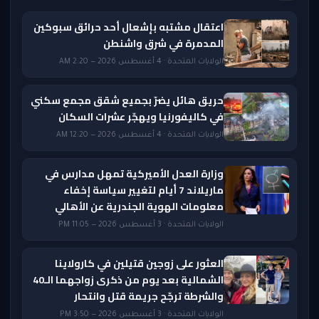
اعتقال مشتبه بإشعال أحد حرائق سبوكين
المدمرة في شرق واشنطن
الولايات المتحدة · 4 أغسطس 2026 — 2:20 AM
حريق هائل يضرّ بجميع شقق مجمع سكني
في كاليفورنيا ويهجّر عشرات السكان
الولايات المتحدة · 4 أغسطس 2026 — 12:20 AM
وزارة العدل الأميركية تمهل مدارس في
ماريلاند 7 أيام لتغيير سياسة إخفاء
معلومات الهوية الجندرية عن الأهالي
الولايات المتحدة · 3 أغسطس 2026 — 11:05 PM
العثور على زوجين قتيلين في كارولاينا
الشمالية بعد يوم من ذكرى زواجهما الـ40
والشرطة ترجّح جريمة قتل وانتحار
الولايات المتحدة · 3 أغسطس 2026 — 3:50 PM