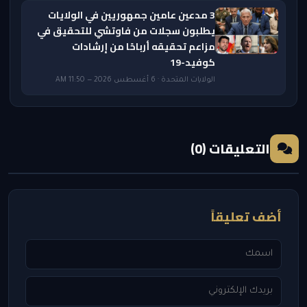
3 مدعين عامين جمهوريين في الولايات
يطلبون سجلات من فاوتشي للتحقيق في
مزاعم تحقيقه أرباحًا من إرشادات
كوفيد-19
الولايات المتحدة · 6 أغسطس 2026 — 11:50 AM
التعليقات (0)
أضف تعليقاً