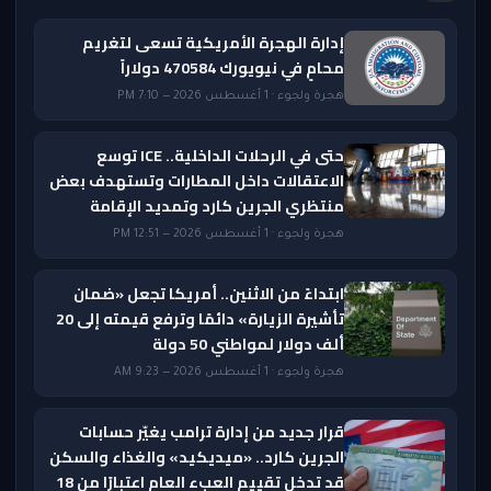
إدارة الهجرة الأمريكية تسعى لتغريم
محامٍ في نيويورك 470584 دولاراً
هجرة ولجوء · 1 أغسطس 2026 — 7:10 PM
حتى في الرحلات الداخلية.. ICE توسع
الاعتقالات داخل المطارات وتستهدف بعض
منتظري الجرين كارد وتمديد الإقامة
هجرة ولجوء · 1 أغسطس 2026 — 12:51 PM
ابتداءً من الاثنين.. أمريكا تجعل «ضمان
تأشيرة الزيارة» دائمًا وترفع قيمته إلى 20
ألف دولار لمواطني 50 دولة
هجرة ولجوء · 1 أغسطس 2026 — 9:23 AM
قرار جديد من إدارة ترامب يغيّر حسابات
الجرين كارد.. «ميديكيد» والغذاء والسكن
قد تدخل تقييم العبء العام اعتبارًا من 18