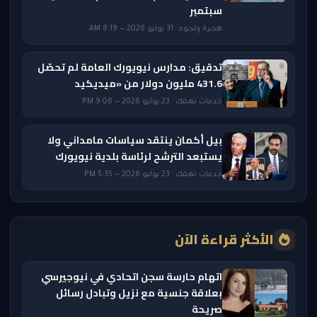
سبتمبر
هجرة ولجوء · 31 يوليو 2026 — 8:19 AM
تدقيق: مدارس نيويورك العامة لم تحصّل
431.6 مليون دولار من «ميديكيد
خدمات تهمك · 23 يوليو 2026 — 9:06 PM
بيل أكمان ينتقد سياسات مامداني ولا
يستبعد الترشح لرئاسة بلدية نيويورك
خدمات تهمك · 23 يوليو 2026 — 5:35 PM
الأكثر قراءة الآن
اتهام حارسة سجن اتحادي في نيوجيرسي
بعلاقة جنسية مع نزيل وتبادل رسائل
صريحة