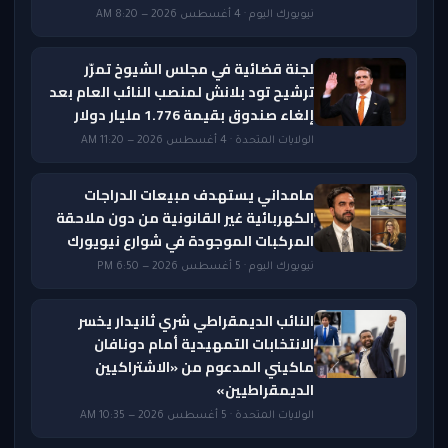
نيويورك اليوم · 4 أغسطس 2026 — 8:20 AM
لجنة قضائية في مجلس الشيوخ تمرّر
ترشيح تود بلانش لمنصب النائب العام بعد
إلغاء صندوق بقيمة 1.776 مليار دولار
الولايات المتحدة · 4 أغسطس 2026 — 11:20 AM
مامداني يستهدف مبيعات الدراجات
الكهربائية غير القانونية من دون ملاحقة
المركبات الموجودة في شوارع نيويورك
نيويورك اليوم · 5 أغسطس 2026 — 6:50 PM
النائب الديمقراطي شري ثانيدار يخسر
الانتخابات التمهيدية أمام دونافان
ماكيني المدعوم من «الاشتراكيين
الديمقراطيين»
الولايات المتحدة · 5 أغسطس 2026 — 10:35 AM