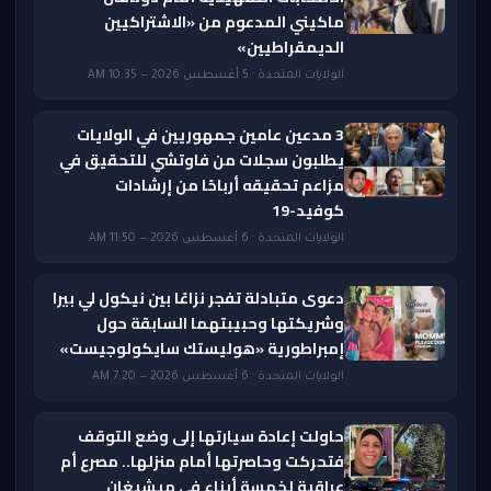
ماكيني المدعوم من «الاشتراكيين
الديمقراطيين»
الولايات المتحدة · 5 أغسطس 2026 — 10:35 AM
3 مدعين عامين جمهوريين في الولايات
يطلبون سجلات من فاوتشي للتحقيق في
مزاعم تحقيقه أرباحًا من إرشادات
كوفيد-19
الولايات المتحدة · 6 أغسطس 2026 — 11:50 AM
دعوى متبادلة تفجر نزاعًا بين نيكول لي بيرا
وشريكتها وحبيبتهما السابقة حول
إمبراطورية «هوليستك سايكولوجيست»
الولايات المتحدة · 6 أغسطس 2026 — 7:20 AM
حاولت إعادة سيارتها إلى وضع التوقف
فتحركت وحاصرتها أمام منزلها.. مصرع أم
عراقية لخمسة أبناء في ميشيغان