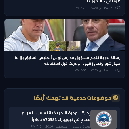
هوبا في كاليفورنيا
8 أغسطس 2026 — 2:20 PM
رسالة سرية تتهم مسؤول مدارس لوس أنجليس السابق بإزالة
جهاز تتبع وتجاوز قيود الإنترنت قبل استقالته
8 أغسطس 2026 — 2:05 PM
موضوعات خدمية قد تهمك أيضًا
إدارة الهجرة الأمريكية تسعى لتغريم
محامٍ في نيويورك 470584 دولاراً
هجرة ولجوء · 1 أغسطس 2026 — 7:10 PM