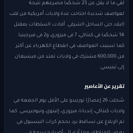
لقي ما لا يقل عن 23 شخصًا مصرعهم نتيجة
لعواصف شديدة اجتاحت عدة ولايات أمريكية من قلب
البلاد حتى الساحل الشرقي. أفادت السلطات بمقتل
14 شخصًا في كنتاكي، 7 في ميزوري، و2 في فيرجينيا.
كما تسببت العواصف في انقطاع الكهرباء عن أكثر
من 600,000 مشترك في ولايات تمتد من ميشيغان
إلى تينيسي.
تقرير عن الأعاصير
سُجلت 26 إعصارًا تورنيدو على الأقل يوم الجمعة في
ولايات كنتاكي، إنديانا، ميزوري، إلينوي، ونيوجيرسي. كما
تم الإبلاغ عن تساقط برد بحجم كرات البيسبول في
بعض المناطق، مما أدى إلى أضرار جسيمة في