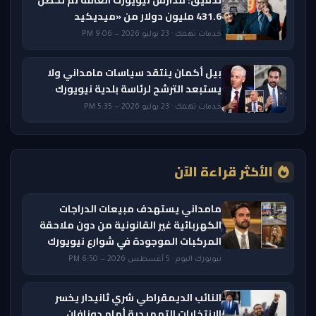
431.6 مليون دولار من «ميديكيد
خدمات تهمك · 23 يوليو 2026 — 9:06 PM
بيل أكمان ينتقد سياسات مامداني ولا
يستبعد الترشح لرئاسة بلدية نيويورك
خدمات تهمك · 23 يوليو 2026 — 5:35 PM
الأكثر قراءة الآن
مامداني يستهدف مبيعات الدراجات
الكهربائية غير القانونية من دون ملاحقة
المركبات الموجودة في شوارع نيويورك
نيويورك اليوم · 5 أغسطس 2026 — 6:50 PM
النائب الديمقراطي شري ثانيدار يخسر
الانتخابات التمهيدية أمام دونافان