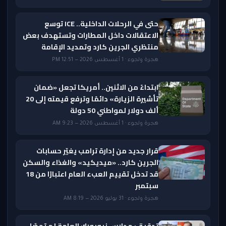
حتى في الرحلات الداخلية.. ICE توسع
الاعتقالات داخل المطارات وتستهدف بعض
منتظري الجرين كارد وتمديد الإقامة
هجرة ولجوء · 1 أغسطس 2026 — 12:51 PM
ابتداءً من الاثنين.. أمريكا تجعل «ضمان
تأشيرة الزيارة» دائمًا وترفع قيمته إلى 20
ألف دولار لمواطني 50 دولة
هجرة ولجوء · 1 أغسطس 2026 — 9:23 AM
قرار جديد من إدارة ترامب يغيّر حسابات
الجرين كارد.. «ميديكيد» والغذاء والسكن
قد تدخل تقييم العبء العام اعتبارًا من 18
سبتمبر
هجرة ولجوء · 31 يوليو 2026 — 8:19 AM
تدقيق: مدارس نيويورك العامة لم تحصّل