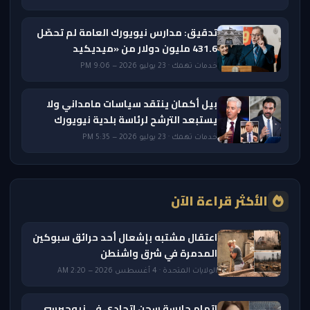
تدقيق: مدارس نيويورك العامة لم تحصّل
431.6 مليون دولار من «ميديكيد
خدمات تهمك · 23 يوليو 2026 — 9:06 PM
بيل أكمان ينتقد سياسات مامداني ولا
يستبعد الترشح لرئاسة بلدية نيويورك
خدمات تهمك · 23 يوليو 2026 — 5:35 PM
الأكثر قراءة الآن
اعتقال مشتبه بإشعال أحد حرائق سبوكين
المدمرة في شرق واشنطن
الولايات المتحدة · 4 أغسطس 2026 — 2:20 AM
اتهام حارسة سجن اتحادي في نيوجيرسي