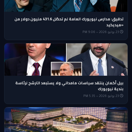
تدقيق: مدارس نيويورك العامة لم تحصّل 431.6 مليون دولار من
«ميديكيد
23 يوليو 2026 — 9:06 PM
بيل أكمان ينتقد سياسات مامداني ولا يستبعد الترشح لرئاسة
بلدية نيويورك
23 يوليو 2026 — 5:35 PM