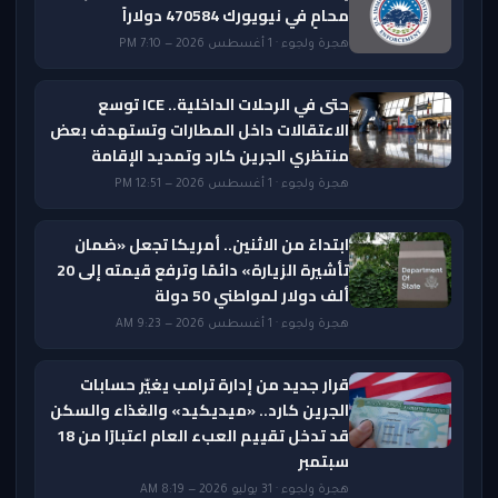
محامٍ في نيويورك 470584 دولاراً
هجرة ولجوء · 1 أغسطس 2026 — 7:10 PM
حتى في الرحلات الداخلية.. ICE توسع
الاعتقالات داخل المطارات وتستهدف بعض
منتظري الجرين كارد وتمديد الإقامة
هجرة ولجوء · 1 أغسطس 2026 — 12:51 PM
ابتداءً من الاثنين.. أمريكا تجعل «ضمان
تأشيرة الزيارة» دائمًا وترفع قيمته إلى 20
ألف دولار لمواطني 50 دولة
هجرة ولجوء · 1 أغسطس 2026 — 9:23 AM
قرار جديد من إدارة ترامب يغيّر حسابات
الجرين كارد.. «ميديكيد» والغذاء والسكن
قد تدخل تقييم العبء العام اعتبارًا من 18
سبتمبر
هجرة ولجوء · 31 يوليو 2026 — 8:19 AM