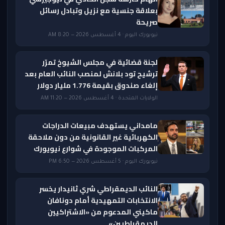
بعلاقة جنسية مع نزيل وتبادل رسائل
صريحة
نيويورك اليوم · 4 أغسطس 2026 — 8:20 AM
لجنة قضائية في مجلس الشيوخ تمرّر
ترشيح تود بلانش لمنصب النائب العام بعد
إلغاء صندوق بقيمة 1.776 مليار دولار
الولايات المتحدة · 4 أغسطس 2026 — 11:20 AM
مامداني يستهدف مبيعات الدراجات
الكهربائية غير القانونية من دون ملاحقة
المركبات الموجودة في شوارع نيويورك
نيويورك اليوم · 5 أغسطس 2026 — 6:50 PM
النائب الديمقراطي شري ثانيدار يخسر
الانتخابات التمهيدية أمام دونافان
ماكيني المدعوم من «الاشتراكيين
الديمقراطيين»