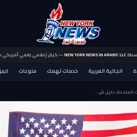
اسطة
NEW YORK NEWS IN ARABIC LLC
— كيان إعلامي رقمي أمريكي 
ة
الجالية العربية
خدمات تهمك
منوعات
المز
ت المتحدة: دليل ش...