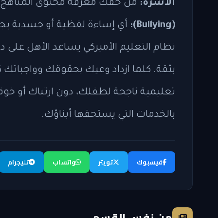
الأسرة:
من حقك معرفة محتوى المناهج، وي
(Bullying):
أي إساءة لفظية أو جسدية يجب ا
نظام التعليم الأميركي يساعد الأهل على دع
بثقة. كلما ازداد وعيك بحقوقك وواجباتك ك
تعليمية ناجحة لطفلك، دون ارتباك أو خوف.
بالخدمات التي يستحقها أبناؤك.
فيسبوك
تويتر
واتساب
تليجرام
من نفس القسم