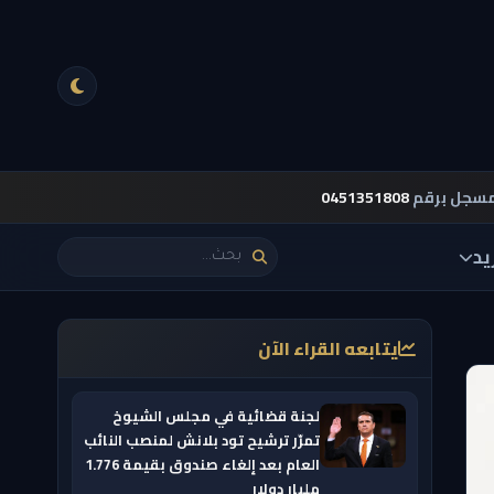
مسجل برقم
0451351808
يد
يتابعه القراء الآن
لجنة قضائية في مجلس الشيوخ
تمرّر ترشيح تود بلانش لمنصب النائب
العام بعد إلغاء صندوق بقيمة 1.776
مليار دولار