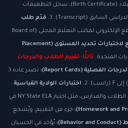
السكن (Proof of Residency)، شهادة الميلاد (Birth Certificate)، سجل التطعيمات
قدّم طلب
عبر الموقع الإلكتروني لمكتب التعليم المحلي (Board of
اخضع لاختبارات تحديد المستوى (Placement
ايات المتحدة.
ثالثًا: تقييم الطلاب والدرجات
لدرجات الفصلية (Report Cards):
تصدر عادة 3
اختبارات الولاية القياسية
تُجرى لقياس أداء الطلاب والمدارس، مثل اختبار NY State ELA في
جزء من التقييم، ويُشجع
Beha):
يُؤخذ في الحسبان