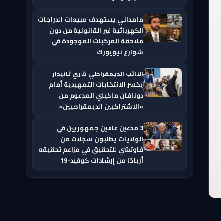
مامداني يستهدف مبيعات الدراجات
الكهربائية غير القانونية من دون
ملاحقة المركبات الموجودة في
شوارع نيويورك
النائب الديمقراطي شري ثانيدار
يخسر الانتخابات التمهيدية أمام
دونافان ماكيني المدعوم من
«الاشتراكيين الديمقراطيين»
3 مدعين عامين جمهوريين في
الولايات يطلبون سجلات من
فاوتشي للتحقيق في مزاعم تحقيقه
أرباحًا من إرشادات كوفيد-19