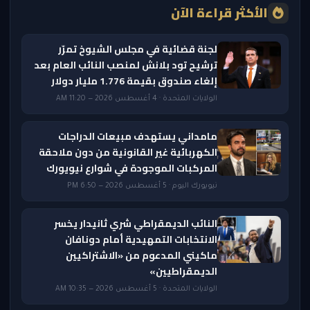
الأكثر قراءة الآن
لجنة قضائية في مجلس الشيوخ تمرّر
ترشيح تود بلانش لمنصب النائب العام بعد
إلغاء صندوق بقيمة 1.776 مليار دولار
الولايات المتحدة · 4 أغسطس 2026 — 11:20 AM
مامداني يستهدف مبيعات الدراجات
الكهربائية غير القانونية من دون ملاحقة
المركبات الموجودة في شوارع نيويورك
نيويورك اليوم · 5 أغسطس 2026 — 6:50 PM
النائب الديمقراطي شري ثانيدار يخسر
الانتخابات التمهيدية أمام دونافان
ماكيني المدعوم من «الاشتراكيين
الديمقراطيين»
الولايات المتحدة · 5 أغسطس 2026 — 10:35 AM