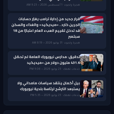
هجرة ولجوء · 1 أغسطس 2026 — 9:23 AM
قرار جديد من إدارة ترامب يغيّر حسابات
الجرين كارد.. «ميديكيد» والغذاء والسكن
قد تدخل تقييم العبء العام اعتبارًا من 18
سبتمبر
هجرة ولجوء · 31 يوليو 2026 — 8:19 AM
تدقيق: مدارس نيويورك العامة لم تحصّل
431.6 مليون دولار من «ميديكيد
خدمات تهمك · 23 يوليو 2026 — 9:06 PM
بيل أكمان ينتقد سياسات مامداني ولا
يستبعد الترشح لرئاسة بلدية نيويورك
خدمات تهمك · 23 يوليو 2026 — 5:35 PM