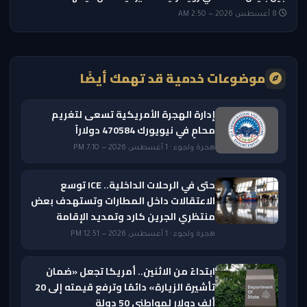
8 أغسطس 2026 — 2:50 AM
موضوعات خدمية قد تهمك أيضًا
إدارة الهجرة الأمريكية تسعى لتغريم
محامٍ في نيويورك 470584 دولاراً
هجرة ولجوء · 1 أغسطس 2026 — 7:10 PM
حتى في الرحلات الداخلية.. ICE توسع
الاعتقالات داخل المطارات وتستهدف بعض
منتظري الجرين كارد وتمديد الإقامة
هجرة ولجوء · 1 أغسطس 2026 — 12:51 PM
ابتداءً من الاثنين.. أمريكا تجعل «ضمان
تأشيرة الزيارة» دائمًا وترفع قيمته إلى 20
ألف دولار لمواطني 50 دولة