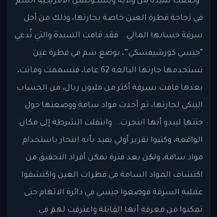
وضعت سيدة من ولاية ويسكونسن الأمريكية السم
في زجاجة قطرة العين خاصة بجارتها، وذلك من أجل
سرقة حسابها المالي. فقد قامت السيدة والتي تُدعي
“جيسي كورشيفسكي”، بوضع سم في قطرة عين
تستخدمها جارتها البالغة 62 عاما، فتسممت وماتت،
بعدها قامت بسرقة أكثر من مليون ريال، من الحساب
البنكي لجارتها، ثم أخذت مواد سامة ووضعتها حول
جثتها ليبدو أنها انتحرت. وانتقلت الشرطة إلى مكان
الواقعة، وكتبوا تقرير أولي يفيد بأنه انتحار باستخدام
مواد سامة، ولكن بعد فترة تمكن أفراد التحقيق من
اكتشاف المواد السامة في قطرات العين واكتشفوا
عملية السرقة فوضعوا جيسي في دائرة الاتهام حتى
تمكنوا من معرفة أنها القاتلة واعترفت لهم في