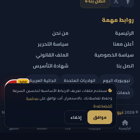
اتصل بنا
روابط مهمة
الرئيسية
من نحن
أعلن معنا
سياسة التحرير
سياسة الخصوصية
الملف القانوني
اتصل بنا
شهادة التأسيس
نيويورك اليوم
الولايات المتحدة
الجالية العربية
جديد
ريلز
خدمات تهمك
نستخدم ملفات تعريف الارتباط الأساسية لتحسين السرعة
وحفظ تفضيلاتك. بالاستمرار، أنت توافق على
سياسة
الخصوصية
.
© 2026
نيويورك نيوز
— جميع الحقوق محفوظة — NEW YORK NEWS
موافق
إخفاء
IN ARABIC LLC — رقم التسجيل 0451351808
الرئيسية
نيويورك
بحث
القائمة
المظهر