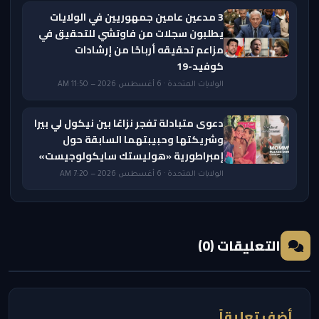
3 مدعين عامين جمهوريين في الولايات
يطلبون سجلات من فاوتشي للتحقيق في
مزاعم تحقيقه أرباحًا من إرشادات
كوفيد-19
الولايات المتحدة · 6 أغسطس 2026 — 11:50 AM
دعوى متبادلة تفجر نزاعًا بين نيكول لي بيرا
وشريكتها وحبيبتهما السابقة حول
إمبراطورية «هوليستك سايكولوجيست»
الولايات المتحدة · 6 أغسطس 2026 — 7:20 AM
التعليقات (0)
أضف تعليقاً