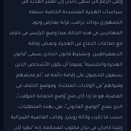
وعلى الرغم من سعي بايدن إلى تغيير العديد من
سياسات الهجرة المتشددة الخاصة بسلفه
الجمهوري دونالد ترامب، فإنه يعارض وجود
المهاجرين في هذه الحالة، مما وضع الرئيس في خلاف
مع جماعات الدفاع عن الهجرة، وبعض رفاقه
الديمقراطيين. ويشترط قانون اتحادي يسمى "قانون
الهجرة والجنسية" عموما أن يكون الأشخاص الذين
يسعون للحصول على إقامة دائمة قد "تم فحصهم
وقبولهم" في الولايات المتحدة. وموضع الخلاف في
القضية، هو ما إذا كان منح "وضع الحماية المؤقت"،
الذي يمنح "الوضع القانوني"، يفي بهذه المتطلبات،
حسب ما ذكرت وكالة رويترز. وقالت القاضية الليبرالية
إيلينا كاجان، في بيان مكتوب للمحكمة، إنه "نظرا لأن