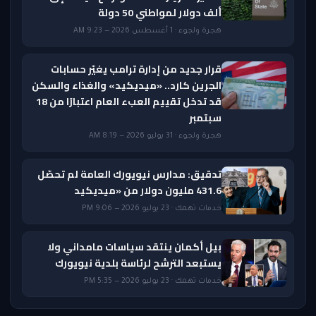
ألف دولار لمواطني 50 دولة
هجرة ولجوء · 1 أغسطس 2026 — 9:23 AM
قرار جديد من إدارة ترامب يغيّر حسابات
الجرين كارد.. «ميديكيد» والغذاء والسكن
قد تدخل تقييم العبء العام اعتبارًا من 18
سبتمبر
هجرة ولجوء · 31 يوليو 2026 — 8:19 AM
تدقيق: مدارس نيويورك العامة لم تحصّل
431.6 مليون دولار من «ميديكيد
خدمات تهمك · 23 يوليو 2026 — 9:06 PM
بيل أكمان ينتقد سياسات مامداني ولا
يستبعد الترشح لرئاسة بلدية نيويورك
خدمات تهمك · 23 يوليو 2026 — 5:35 PM