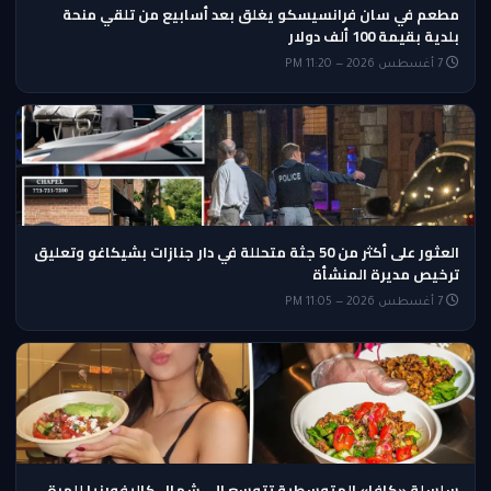
مطعم في سان فرانسيسكو يغلق بعد أسابيع من تلقي منحة
بلدية بقيمة 100 ألف دولار
7 أغسطس 2026 — 11:20 PM
العثور على أكثر من 50 جثة متحللة في دار جنازات بشيكاغو وتعليق
ترخيص مديرة المنشأة
7 أغسطس 2026 — 11:05 PM
سلسلة «كافا» المتوسطية تتوسع إلى شمال كاليفورنيا للمرة