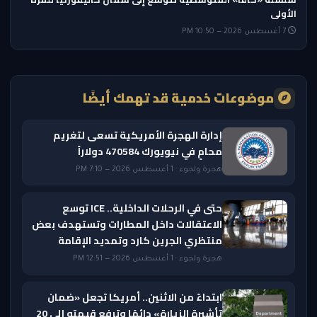
الأولى
7 أغسطس 2026 — 10:50 PM
موضوعات خدمية قد تهمك أيضًا
إدارة الهجرة الأمريكية تسعى لتغريم
محامٍ في نيويورك 470584 دولاراً
هجرة ولجوء · 1 أغسطس 2026 — 7:10 PM
حتى في الرحلات الداخلية.. ICE توسع
الاعتقالات داخل المطارات وتستهدف بعض
منتظري الجرين كارد وتمديد الإقامة
هجرة ولجوء · 1 أغسطس 2026 — 12:51 PM
ابتداءً من الاثنين.. أمريكا تجعل «ضمان
تأشيرة الزيارة» دائمًا وترفع قيمته إلى 20