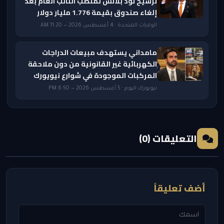
ترشيح تود بلانش لمنصب النائب العام بعد
إلغاء صندوق بقيمة 1.776 مليار دولار
الولايات المتحدة · 4 أغسطس 2026 — 11:20 AM
مامداني يستهدف مبيعات الدراجات
الكهربائية غير القانونية من دون ملاحقة
المركبات الموجودة في شوارع نيويورك
نيويورك اليوم · 5 أغسطس 2026 — 6:50 PM
التعليقات (0)
أضف تعليقاً