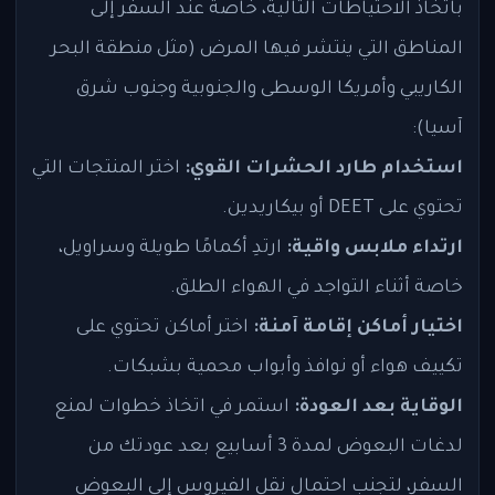
باتخاذ الاحتياطات التالية، خاصة عند السفر إلى
المناطق التي ينتشر فيها المرض (مثل منطقة البحر
الكاريبي وأمريكا الوسطى والجنوبية وجنوب شرق
آسيا):
استخدام طارد الحشرات القوي:
اختر المنتجات التي
تحتوي على DEET أو بيكاريدين.
ارتداء ملابس واقية:
ارتدِ أكمامًا طويلة وسراويل،
خاصة أثناء التواجد في الهواء الطلق.
اختيار أماكن إقامة آمنة:
اختر أماكن تحتوي على
تكييف هواء أو نوافذ وأبواب محمية بشبكات.
الوقاية بعد العودة:
استمر في اتخاذ خطوات لمنع
لدغات البعوض لمدة 3 أسابيع بعد عودتك من
السفر، لتجنب احتمال نقل الفيروس إلى البعوض