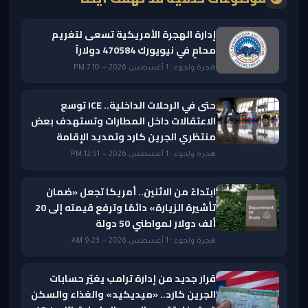
إدارة الهجرة الأمريكية تسعى لتغريم
محامٍ في نيويورك 470584 دولاراً
هجرة ولجوء · 1 أغسطس 2026 — 7:10 PM
حتى في الرحلات الداخلية.. ICE توسع
الاعتقالات داخل المطارات وتستهدف بعض
منتظري الجرين كارد وتمديد الإقامة
هجرة ولجوء · 1 أغسطس 2026 — 12:51 PM
ابتداءً من الاثنين.. أمريكا تجعل «ضمان
تأشيرة الزيارة» دائمًا وترفع قيمته إلى 20
ألف دولار لمواطني 50 دولة
هجرة ولجوء · 1 أغسطس 2026 — 9:23 AM
قرار جديد من إدارة ترامب يغيّر حسابات
الجرين كارد.. «ميديكيد» والغذاء والسكن