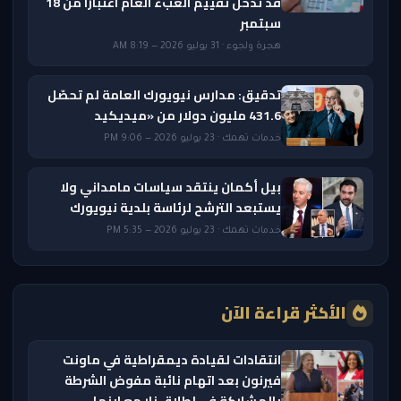
قد تدخل تقييم العبء العام اعتبارًا من 18
سبتمبر
هجرة ولجوء · 31 يوليو 2026 — 8:19 AM
تدقيق: مدارس نيويورك العامة لم تحصّل
431.6 مليون دولار من «ميديكيد
خدمات تهمك · 23 يوليو 2026 — 9:06 PM
بيل أكمان ينتقد سياسات مامداني ولا
يستبعد الترشح لرئاسة بلدية نيويورك
خدمات تهمك · 23 يوليو 2026 — 5:35 PM
الأكثر قراءة الآن
انتقادات لقيادة ديمقراطية في ماونت
فيرنون بعد اتهام نائبة مفوض الشرطة