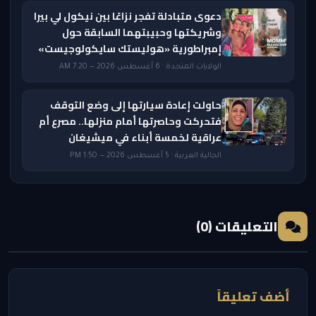
دعوى متبادلة تفجر نزاعًا بين نيكول لي بيرا
وشريكتها وحبيبتهما السابقة حول
إمبراطورية «هوليستك سايكولوجيست»
الولايات المتحدة · 6 أغسطس 2026 — 7:20 AM
حاولت إعادة سيارتها إلى وضع التوقف
فتحركت وحاصرتها أمام منزلها.. مصرع أم
عراقية لخمسة أبناء في ميشيغان
الجالية العربية · 5 أغسطس 2026 — 1:50 PM
التعليقات (0)
أضف تعليقاً