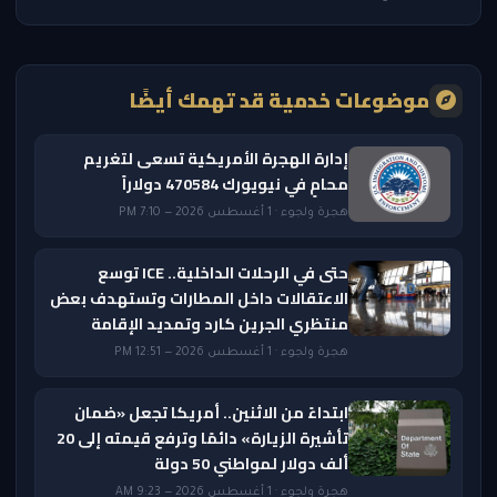
موضوعات خدمية قد تهمك أيضًا
إدارة الهجرة الأمريكية تسعى لتغريم
محامٍ في نيويورك 470584 دولاراً
هجرة ولجوء · 1 أغسطس 2026 — 7:10 PM
حتى في الرحلات الداخلية.. ICE توسع
الاعتقالات داخل المطارات وتستهدف بعض
منتظري الجرين كارد وتمديد الإقامة
هجرة ولجوء · 1 أغسطس 2026 — 12:51 PM
ابتداءً من الاثنين.. أمريكا تجعل «ضمان
تأشيرة الزيارة» دائمًا وترفع قيمته إلى 20
ألف دولار لمواطني 50 دولة
هجرة ولجوء · 1 أغسطس 2026 — 9:23 AM