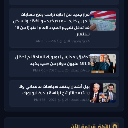
قرار جديد من إدارة ترامب يغيّر حسابات
الجرين كارد.. «ميديكيد» والغذاء والسكن
قد تدخل تقييم العبء العام اعتبارًا من 18
سبتمبر
هجرة ولجوء · 31 يوليو 2026 — 8:19 AM
تدقيق: مدارس نيويورك العامة لم تحصّل
431.6 مليون دولار من «ميديكيد
خدمات تهمك · 23 يوليو 2026 — 9:06 PM
بيل أكمان ينتقد سياسات مامداني ولا
يستبعد الترشح لرئاسة بلدية نيويورك
خدمات تهمك · 23 يوليو 2026 — 5:35 PM
الأكثر قراءة الآن