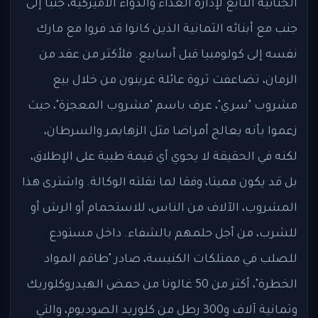
الجنائية التابع لإدارة الغذاء والدواء الأميركية، جنبًا إلى
جنب مع أبنائه الثمانية الذين كانوا قد فروا مع مارك
نفسه إلى كولومبيا قبل أسابيع. فلأكثر من عقد من
الزمان، تضاعفت ثروة عائلة غرينون من خلال بيع
مشروب "سري"، عرف باسم "مشروب المعجزة"، حيث
زعموا بأنه يعالج أمراضا مثل الزهايمر والسرطان،
لكنه في الحقيقة لا يحوي أي قيمة طبية على الإطلاق،
بل قد يكون مميتا، وفقا لما نقلته الوكالة. واشترى هذا
المشروب، الآلاف من الناس، للاستحمام أو الرش أو
للشرب، من أجل حلمهم بالشفاء. داخل مستودع
للصلب في ممتلكات الكنيسة، صادر "طاقم المواد
الخطرة"، أكثر من 50 غالونا من حمض الهيدروكلوريك
وثمانية آلاف و300 رطل من كلوريد الصوديوم، والتي