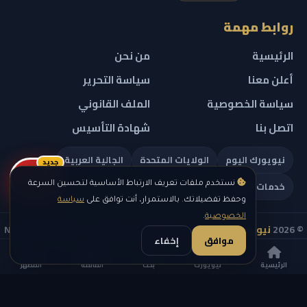
روابط مهمة
الرئيسية
من نحن
أعلن معنا
سياسة التحرير
سياسة الخصوصية
الملف القانوني
اتصل بنا
شهادة التأسيس
نيويورك اليوم
الولايات المتحدة
الجالية العربية
جديد
ريلز
خدمات تهمك
نستخدم ملفات تعريف الارتباط الأساسية لتحسين السرعة
وحفظ تفضيلاتك. بالاستمرار، أنت توافق على
سياسة
الخصوصية
.
© 2026
نيويورك نيوز
— جميع الحقوق محفوظة — NEW YORK NEWS
موافق
إخفاء
IN ARABIC LLC — رقم التسجيل 0451351808
الرئيسية
نيويورك
بحث
القائمة
المظهر