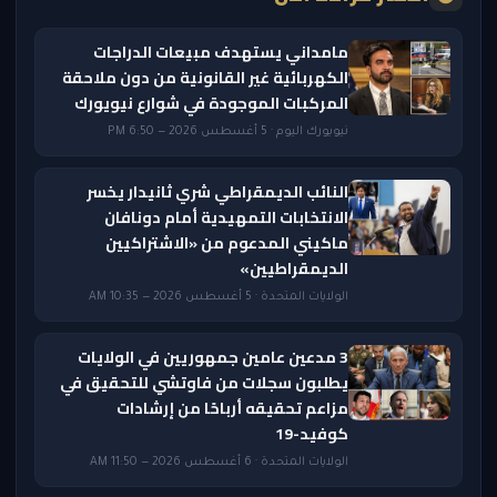
مامداني يستهدف مبيعات الدراجات
الكهربائية غير القانونية من دون ملاحقة
المركبات الموجودة في شوارع نيويورك
نيويورك اليوم · 5 أغسطس 2026 — 6:50 PM
النائب الديمقراطي شري ثانيدار يخسر
الانتخابات التمهيدية أمام دونافان
ماكيني المدعوم من «الاشتراكيين
الديمقراطيين»
الولايات المتحدة · 5 أغسطس 2026 — 10:35 AM
3 مدعين عامين جمهوريين في الولايات
يطلبون سجلات من فاوتشي للتحقيق في
مزاعم تحقيقه أرباحًا من إرشادات
كوفيد-19
الولايات المتحدة · 6 أغسطس 2026 — 11:50 AM