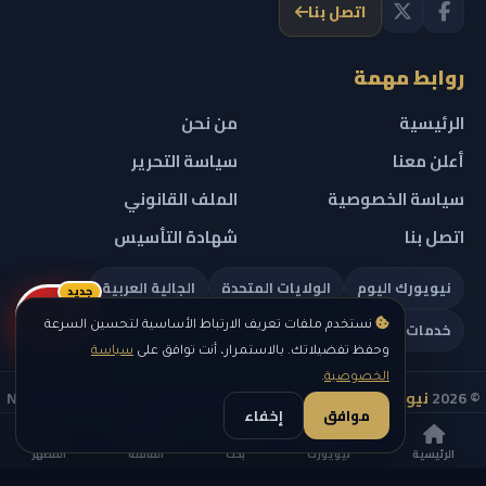
اتصل بنا
روابط مهمة
الرئيسية
من نحن
أعلن معنا
سياسة التحرير
سياسة الخصوصية
الملف القانوني
اتصل بنا
شهادة التأسيس
نيويورك اليوم
الولايات المتحدة
الجالية العربية
جديد
ريلز
خدمات تهمك
نستخدم ملفات تعريف الارتباط الأساسية لتحسين السرعة
وحفظ تفضيلاتك. بالاستمرار، أنت توافق على
سياسة
الخصوصية
.
© 2026
نيويورك نيوز
— جميع الحقوق محفوظة — NEW YORK NEWS
موافق
إخفاء
IN ARABIC LLC — رقم التسجيل 0451351808
الرئيسية
نيويورك
بحث
القائمة
المظهر