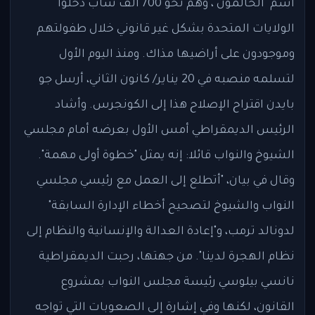
اسم "الحالمون"، وهم نحو 700 ألف شاب دخلوا
الولايات المتحدة بشكل غير قانوني خلال طفولتهم
وموجودون على أراضيها مذاك. ومنذ اليوم الأول
لتسلمه منصبه في 20 يناير/ كانون الثاني، أرسل جو
بايدن اقتراح الإصلاح هذا إلى الكونجرس. وأشاد
الرئيس الديمقراطي أمس الأول بعرضه أمام مجلسي
الشيوخ والنواب قائلا: إنه يمثل "خطوة أولى مهمة".
وقال في بيان، "أتطلع إلى العمل مع رئيسي مجلسي
النواب والشيوخ لتصحيح أخطاء الإدارة السابقة"
لدونالد ترمب، و"إعادة العدالة والإنسانية والنظام إلى
نظام الهجرة لدينا". من جهتها، رحبت الديمقراطية
نانسي بيلوسي رئيسة مجلس النواب بمشروع
القانون، لكنها وفي إشارة إلى الصعوبات التي تواجه