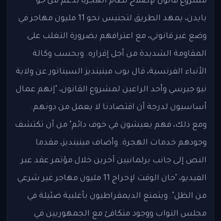
مشروع قانون لإصلاح نظام الهجرة بدعم من جو
بايدن، يمهد الطريق لتجنيس نحو 11 مليون مهاجر في
وضع غير قانوني، مع اعترافهم بضرورة التغلب على
المقاومة الشديدة من أجل إقراره. وبحسب وكالة
الأنباء الفرنسية، قال بوب مينينديز السيناتور عن ولاية
نيو جيرسي وأحد الراعين لمشروع القانون، "إنهم عمال
أساسيون لدرجة أن اقتصادنا لا يعمل من دونهم.
ومع ذلك، فهم يعيشون في خوف دائم" من أن تكتشف
وجودهم خدمات الهجرة. وأضاف مينينديز، مقدما
النص إلى جانب برلمانيين آخرين خلال مؤتمر عقد عبر
الفيديو، "حان الوقت لإخراج 11 مليون مهاجر غير شرعي
من الظل". ويتمتع الديمقراطيون بأغلبية ضئيلة في
مجلس النواب ووجود متكافئ مع الجمهوريين في