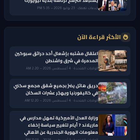
يستبعد الترشح لرئاسة بلدية نيويورك
خدمات تهمك · 23 يوليو 2026 — 5:35 PM
الأكثر قراءة الآن
اعتقال مشتبه بإشعال أحد حرائق سبوكين
المدمرة في شرق واشنطن
الولايات المتحدة · 4 أغسطس 2026 — 2:20 AM
حريق هائل يضرّ بجميع شقق مجمع سكني
في كاليفورنيا ويهجّر عشرات السكان
الولايات المتحدة · 4 أغسطس 2026 — 12:20 AM
وزارة العدل الأميركية تمهل مدارس في
ماريلاند 7 أيام لتغيير سياسة إخفاء
معلومات الهوية الجندرية عن الأهالي