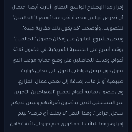
إقرار هذا الإصلاح الواسع النطاق، أثارت أيضا احتمال
أن تعرض قوانين محددة تقر دعما أوسع لـ"الحالمين"
للتصويت. وأوضحت "قد يكون ذلك مقاربة جيدة".
وينص مشروع القانون على إمكان حصول "الحالمين"
بوقت أسرع على الجنسية الأمريكية، في غضون ثلاثة
أعوام، وكذلك للحاصلين على وضع حماية موقت الذي
يحول دون ترحيل مواطني الدول التي تعاني كوارث
طبيعية أو نزاعات، إضافة إلى بعض عمال المزارع،
وفي غضون ثمانية أعوام لجميع "المهاجرين الآخرين
غير المسجلين الذين يدفعون ضرائبهم وليس لديهم
سجل إجرامي". وهذا النص "لا يملك أي فرصة" ليتم
إقراره، وفقا للنائب الجمهوري جيم جوردان، لأنه "يكافئ