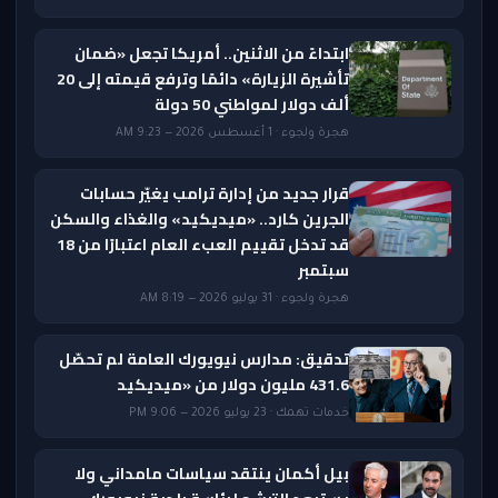
ابتداءً من الاثنين.. أمريكا تجعل «ضمان
تأشيرة الزيارة» دائمًا وترفع قيمته إلى 20
ألف دولار لمواطني 50 دولة
هجرة ولجوء · 1 أغسطس 2026 — 9:23 AM
قرار جديد من إدارة ترامب يغيّر حسابات
الجرين كارد.. «ميديكيد» والغذاء والسكن
قد تدخل تقييم العبء العام اعتبارًا من 18
سبتمبر
هجرة ولجوء · 31 يوليو 2026 — 8:19 AM
تدقيق: مدارس نيويورك العامة لم تحصّل
431.6 مليون دولار من «ميديكيد
خدمات تهمك · 23 يوليو 2026 — 9:06 PM
بيل أكمان ينتقد سياسات مامداني ولا