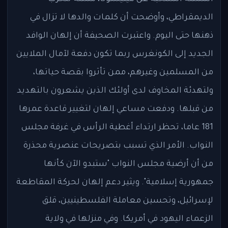
الديمقراطي، وأوضحت أن كلمات والدها لا تزال في
ذهنها حتى اليوم. واعتبرت الصحيفة أن إلهان الوافد
الجديد إلى الكونغرس ربما تكون دفعة لآمال الملايين
من المسلمين وغيرهم، ممن تأثروا بقصة حياتها،
ولتهدئة المخاوف لدى أولئك الذين يشعرون بالتهديد
من قبلها. ودفعت مساعي إلهان لتغيير قاعدة عمرها
181 عاما، تحظر ارتداء أغطية الرأس في غرفة مجلس
النواب. الأمر الذي تسبب بتصريحات عنصرية محذرة
من أن أرضية مجلس النواب "ستبدو الآن كأنها
جمهورية إسلامية". ويثير دعم إلهان لحركة المقاطعة
لإسرائيل، وتحسين معاملة الفلسطينيين، قلق
الزعماء اليهود في أمريكا. وفي منزلها في ولاية