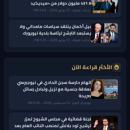
431.6 مليون دولار من «ميديكيد
خدمات تهمك · 23 يوليو 2026 — 9:06 PM
بيل أكمان ينتقد سياسات مامداني ولا
يستبعد الترشح لرئاسة بلدية نيويورك
خدمات تهمك · 23 يوليو 2026 — 5:35 PM
الأكثر قراءة الآن
اتهام حارسة سجن اتحادي في نيوجيرسي
بعلاقة جنسية مع نزيل وتبادل رسائل
صريحة
نيويورك اليوم · 4 أغسطس 2026 — 8:20 AM
لجنة قضائية في مجلس الشيوخ تمرّر
ترشيح تود بلانش لمنصب النائب العام بعد