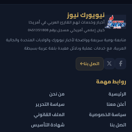
نيويورك نيوز
أخبار وخدمات تهم القارئ العربي في أمريكا
كيان إعلامي أمريكي مسجل برقم 0451351808
متابعة يومية سريعة وواضحة لأخبار نيويورك والولايات المتحدة والجالية
العربية، مع خدمات عملية ودلائل مفيدة بلغة عربية بسيطة.
اتصل بنا
روابط مهمة
الرئيسية
من نحن
أعلن معنا
سياسة التحرير
سياسة الخصوصية
الملف القانوني
اتصل بنا
شهادة التأسيس