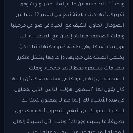
وتحدثت الصحيفة عن حاية إلهان عمر، وروت وفق
تقريرها، أنها كانت لاجئة تبلغ من العمر 12 عاما من
الصومال، تحاول التكيف مع الحياة في ضواحي فرجينيا.
ونقلت الصحيفة معاناة إلهان مع العنصرية التي
مورست ضدها، وهي طفلة، كمواجهتها فتيات كنّ
يضعن العلكة على حجابها، وإزعاجها بشكل متكرر
بتصرفات مستفزة فقط لأنها محجبة. ونقلت
الصحيفة عن إلهان قولها في مقابلة معها، أن والدها
كان يقول لها: "اسمعِي، هؤلاء الناس الذين يفعلون
كل هذه الأشياء لك، إنما هم لا يفعلون شيئا لك
لأنهم لا يحبونك. بل لأنهم يشعرون أنهم مهددون
بطريقة ما بسبب وجودك". وباتت الآن السيدة إلهان
الممثلة المنتخبة عن مينيسوتا، ممثلة للحزب