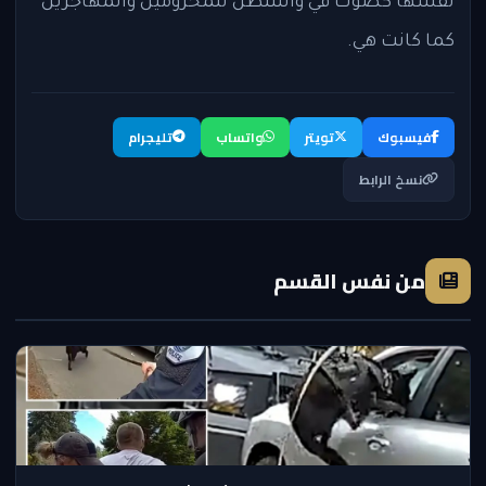
نفسها كصوت في واشنطن للمحرومين والمهاجرين
كما كانت هي.
فيسبوك
تويتر
واتساب
تليجرام
نسخ الرابط
من نفس القسم