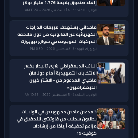
إلغاء صندوق بقيمة 1.776 مليار دولار
الولايات المتحدة · 4 أغسطس 2026 — 11:20 AM
مامداني يستهدف مبيعات الدراجات
الكهربائية غير القانونية من دون ملاحقة
المركبات الموجودة في شوارع نيويورك
نيويورك اليوم · 5 أغسطس 2026 — 6:50 PM
النائب الديمقراطي شري ثانيدار يخسر
الانتخابات التمهيدية أمام دونافان
ماكيني المدعوم من «الاشتراكيين
الديمقراطيين»
الولايات المتحدة · 5 أغسطس 2026 — 10:35 AM
3 مدعين عامين جمهوريين في الولايات
يطلبون سجلات من فاوتشي للتحقيق في
مزاعم تحقيقه أرباحًا من إرشادات
كوفيد-19