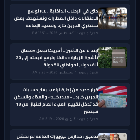
حتى في الرحلات الداخلية.. ICE توسع
الاعتقالات داخل المطارات وتستهدف بعض
منتظري الجرين كارد وتمديد الإقامة
هجرة ولجوء · 1 أغسطس 2026 — 12:51 PM
ابتداءً من الاثنين.. أمريكا تجعل «ضمان
تأشيرة الزيارة» دائمًا وترفع قيمته إلى 20
ألف دولار لمواطني 50 دولة
هجرة ولجوء · 1 أغسطس 2026 — 9:23 AM
قرار جديد من إدارة ترامب يغيّر حسابات
الجرين كارد.. «ميديكيد» والغذاء والسكن
قد تدخل تقييم العبء العام اعتبارًا من 18
سبتمبر
هجرة ولجوء · 31 يوليو 2026 — 8:19 AM
تدقيق: مدارس نيويورك العامة لم تحصّل