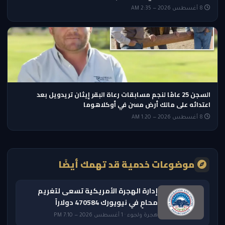
8 أغسطس 2026 — 2:35 AM
السجن 25 عامًا لنجم مسابقات رعاة البقر إيثان تريدويل بعد
اعتدائه على مالك أرض مسن في أوكلاهوما
8 أغسطس 2026 — 1:20 AM
موضوعات خدمية قد تهمك أيضًا
إدارة الهجرة الأمريكية تسعى لتغريم
محامٍ في نيويورك 470584 دولاراً
هجرة ولجوء · 1 أغسطس 2026 — 7:10 PM