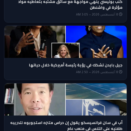
كلب بوليسي ينهي مواجهة مع سائق مشتبه بتعاطيه مواد
مؤثرة في واشنطن
8 أغسطس 2026 — 3:05 AM
جيل بايدن تشكك في رؤية رئيسة أميركية خلال حياتها
8 أغسطس 2026 — 2:50 AM
أب في سان فرانسيسكو يقول إن حراس متنزه استجوبوه لتدريبه
طفليه على التنس في ملعب عام