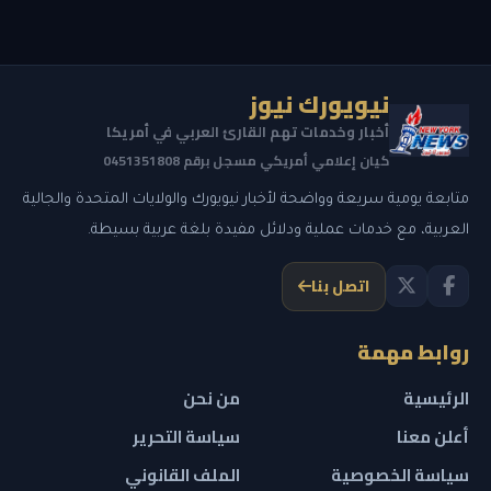
نيويورك نيوز
أخبار وخدمات تهم القارئ العربي في أمريكا
كيان إعلامي أمريكي مسجل برقم 0451351808
متابعة يومية سريعة وواضحة لأخبار نيويورك والولايات المتحدة والجالية
العربية، مع خدمات عملية ودلائل مفيدة بلغة عربية بسيطة.
اتصل بنا
روابط مهمة
الرئيسية
من نحن
أعلن معنا
سياسة التحرير
سياسة الخصوصية
الملف القانوني