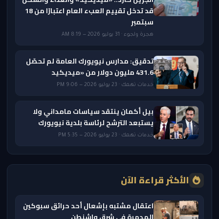
قد تدخل تقييم العبء العام اعتبارًا من 18
سبتمبر
هجرة ولجوء · 31 يوليو 2026 — 8:19 AM
تدقيق: مدارس نيويورك العامة لم تحصّل
431.6 مليون دولار من «ميديكيد
خدمات تهمك · 23 يوليو 2026 — 9:06 PM
بيل أكمان ينتقد سياسات مامداني ولا
يستبعد الترشح لرئاسة بلدية نيويورك
خدمات تهمك · 23 يوليو 2026 — 5:35 PM
الأكثر قراءة الآن
اعتقال مشتبه بإشعال أحد حرائق سبوكين
المدمرة في شرق واشنطن