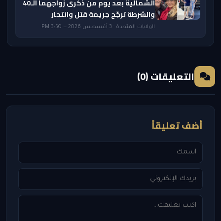
الشمالية بعد يوم من ذكرى زواجهما الـ40
والشرطة ترجّح جريمة قتل وانتحار
الولايات المتحدة · 3 أغسطس 2026 — 3:50 PM
التعليقات (0)
أضف تعليقاً