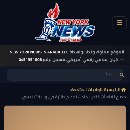
الموقع مملوك ويُدار بواسطة
NEW YORK NEWS IN ARABIC LLC
— كيان إعلامي رقمي أمريكي مسجل برقم
0451351808
الرئيسية
›
الولايات المتحدة
›
مصرع ثلاثة أشخاص بحادث تحطم طائرة في ولاية تينيسي ...