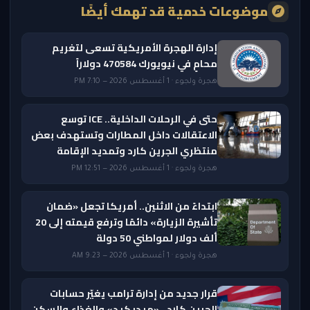
موضوعات خدمية قد تهمك أيضًا
إدارة الهجرة الأمريكية تسعى لتغريم
محامٍ في نيويورك 470584 دولاراً
هجرة ولجوء · 1 أغسطس 2026 — 7:10 PM
حتى في الرحلات الداخلية.. ICE توسع
الاعتقالات داخل المطارات وتستهدف بعض
منتظري الجرين كارد وتمديد الإقامة
هجرة ولجوء · 1 أغسطس 2026 — 12:51 PM
ابتداءً من الاثنين.. أمريكا تجعل «ضمان
تأشيرة الزيارة» دائمًا وترفع قيمته إلى 20
ألف دولار لمواطني 50 دولة
هجرة ولجوء · 1 أغسطس 2026 — 9:23 AM
قرار جديد من إدارة ترامب يغيّر حسابات
الجرين كارد.. «ميديكيد» والغذاء والسكن