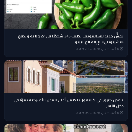
تفشٍّ جديد للسالمونيلا يصيب 345 شخصًا في 27 ولاية ويدفع
«تشيبوتلي» لإزالة الهالبينو
6 أغسطس 2026 — 9:20 AM
7 مدن كبرى في كاليفورنيا ضمن أعلى المدن الأميركية نموًا في
دخل الأسر
6 أغسطس 2026 — 9:05 AM