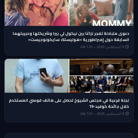
دعوى متبادلة تفجر نزاعًا بين نيكول لي بيرا وشريكتها وحبيبتهما
السابقة حول إمبراطورية «هوليستك سايكولوجيست»
6 أغسطس 2026 — 7:20 AM
لجنة فرعية في مجلس الشيوخ تحصل على هاتف فوسي المستخدم
خلال جائحة كوفيد-19
6 أغسطس 2026 — 7:05 AM