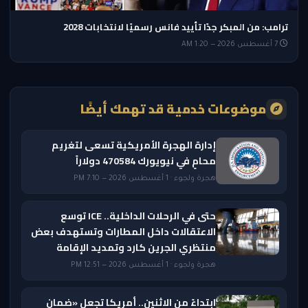
ترامب: من المبكر جدًا تأييد فانس رسميًا لانتخابات 2028
7 أغسطس 2026 — 1:20 AM
موضوعات خدمية قد تهمك أيضًا
إدارة الهجرة الأمريكية تسعى لتغريم
محامٍ في نيويورك 470584 دولاراً
هجرة ولجوء · 1 أغسطس 2026 — 7:10 PM
حتى في الرحلات الداخلية.. ICE توسع
الاعتقالات داخل المطارات وتستهدف بعض
منتظري الجرين كارد وتمديد الإقامة
هجرة ولجوء · 1 أغسطس 2026 — 12:51 PM
ابتداءً من الاثنين.. أمريكا تجعل «ضمان