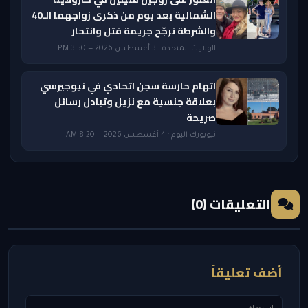
الشمالية بعد يوم من ذكرى زواجهما الـ40
والشرطة ترجّح جريمة قتل وانتحار
الولايات المتحدة · 3 أغسطس 2026 — 3:50 PM
اتهام حارسة سجن اتحادي في نيوجيرسي
بعلاقة جنسية مع نزيل وتبادل رسائل
صريحة
نيويورك اليوم · 4 أغسطس 2026 — 8:20 AM
التعليقات (0)
أضف تعليقاً