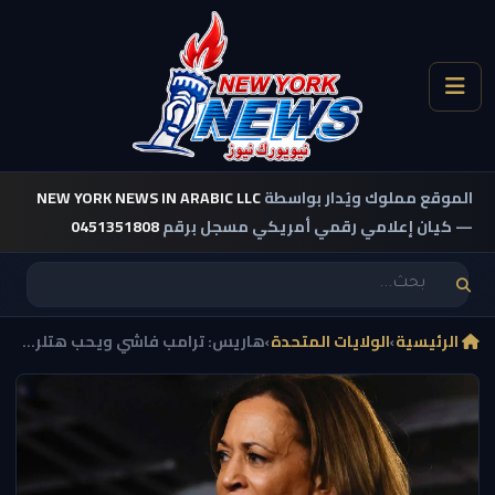
الموقع مملوك ويُدار بواسطة
NEW YORK NEWS IN ARABIC LLC
— كيان إعلامي رقمي أمريكي مسجل برقم
0451351808
الرئيسية
›
الولايات المتحدة
›
هاريس: ترامب فاشي ويحب هتلر...