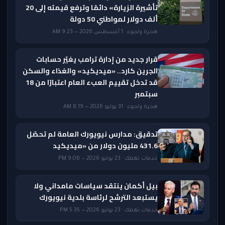
تأشيرة الزيارة» دائمًا وترفع قيمته إلى 20
ألف دولار لمواطني 50 دولة
هجرة ولجوء · 1 أغسطس 2026 — 9:23 AM
قرار جديد من إدارة ترامب يغيّر حسابات
الجرين كارد.. «ميديكيد» والغذاء والسكن
قد تدخل تقييم العبء العام اعتبارًا من 18
سبتمبر
هجرة ولجوء · 31 يوليو 2026 — 8:19 AM
تدقيق: مدارس نيويورك العامة لم تحصّل
431.6 مليون دولار من «ميديكيد
خدمات تهمك · 23 يوليو 2026 — 9:06 PM
بيل أكمان ينتقد سياسات مامداني ولا
يستبعد الترشح لرئاسة بلدية نيويورك
خدمات تهمك · 23 يوليو 2026 — 5:35 PM