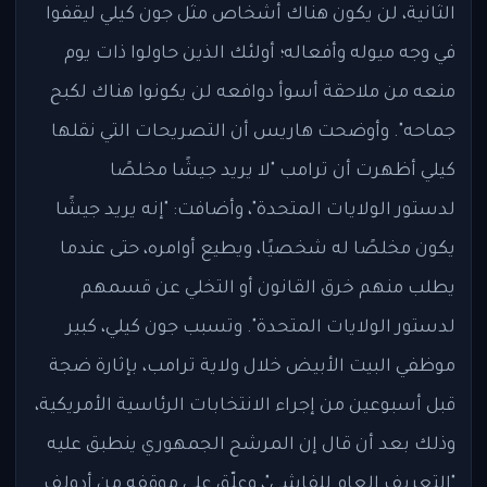
الثانية، لن يكون هناك أشخاص مثل جون كيلي ليقفوا
في وجه ميوله وأفعاله؛ أولئك الذين حاولوا ذات يوم
منعه من ملاحقة أسوأ دوافعه لن يكونوا هناك لكبح
جماحه". وأوضحت هاريس أن التصريحات التي نقلها
كيلي أظهرت أن ترامب "لا يريد جيشًا مخلصًا
لدستور الولايات المتحدة"، وأضافت: "إنه يريد جيشًا
يكون مخلصًا له شخصيًا، ويطيع أوامره، حتى عندما
يطلب منهم خرق القانون أو التخلي عن قسمهم
لدستور الولايات المتحدة". وتسبب جون كيلي، كبير
موظفي البيت الأبيض خلال ولاية ترامب، بإثارة ضجة
قبل أسبوعين من إجراء الانتخابات الرئاسية الأمريكية،
وذلك بعد أن قال إن المرشح الجمهوري ينطبق عليه
"التعريف العام للفاشي"، وعلّق على موقفه من أدولف