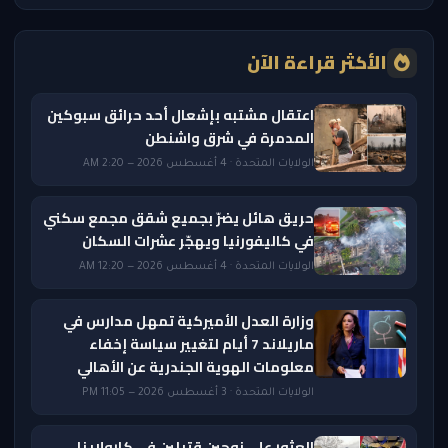
الأكثر قراءة الآن
اعتقال مشتبه بإشعال أحد حرائق سبوكين
المدمرة في شرق واشنطن
الولايات المتحدة · 4 أغسطس 2026 — 2:20 AM
حريق هائل يضرّ بجميع شقق مجمع سكني
في كاليفورنيا ويهجّر عشرات السكان
الولايات المتحدة · 4 أغسطس 2026 — 12:20 AM
وزارة العدل الأميركية تمهل مدارس في
ماريلاند 7 أيام لتغيير سياسة إخفاء
معلومات الهوية الجندرية عن الأهالي
الولايات المتحدة · 3 أغسطس 2026 — 11:05 PM
العثور على زوجين قتيلين في كارولاينا