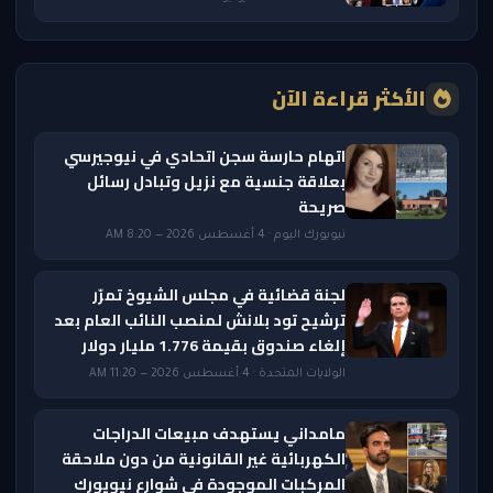
الأكثر قراءة الآن
اتهام حارسة سجن اتحادي في نيوجيرسي
بعلاقة جنسية مع نزيل وتبادل رسائل
صريحة
نيويورك اليوم · 4 أغسطس 2026 — 8:20 AM
لجنة قضائية في مجلس الشيوخ تمرّر
ترشيح تود بلانش لمنصب النائب العام بعد
إلغاء صندوق بقيمة 1.776 مليار دولار
الولايات المتحدة · 4 أغسطس 2026 — 11:20 AM
مامداني يستهدف مبيعات الدراجات
الكهربائية غير القانونية من دون ملاحقة
المركبات الموجودة في شوارع نيويورك