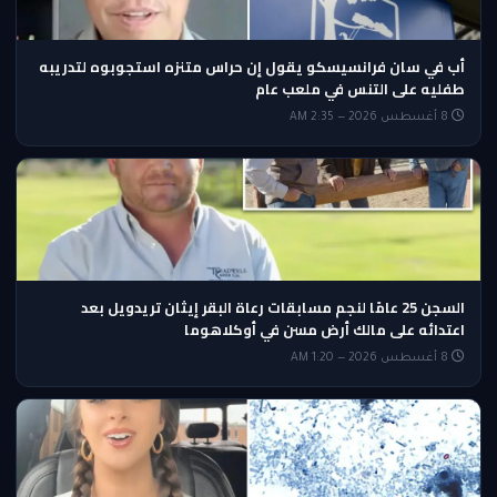
أب في سان فرانسيسكو يقول إن حراس متنزه استجوبوه لتدريبه
طفليه على التنس في ملعب عام
8 أغسطس 2026 — 2:35 AM
السجن 25 عامًا لنجم مسابقات رعاة البقر إيثان تريدويل بعد
اعتدائه على مالك أرض مسن في أوكلاهوما
8 أغسطس 2026 — 1:20 AM