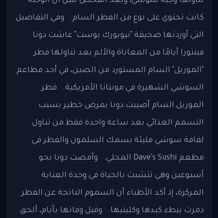
تناولها وجبة سوشي، وبعد الفحص تبين أن الوجبة
كانت تحتوي على نوع من الفطر السام. وفي التفاصيل
التي أوردتها صحيفة "نيويورك بوست" عاشت دونا
فينتورا أيامًا من المعاناة والألم بعد تناولها فطر
"الموريل" السام المستورد من الصين، في أحد مطاعم
السوشي الشهيرة في مونتانا الأمريكية. فطر
الموريل السام أصيبت دونا بمرض خطير بسبب
التسمم الغذائي بعد ساعة واحدة فقط من تناول
لفافة سوشي مليئة بسمك السلمون والفطر في
مطعم Dave's Sushi المحلي. وأمضت دونا نحو
أسبوعين وهي تتشبث بالحياة في وحدة العناية
المركزة، إذ أكد الأطباء أن السموم الناتجة عن الفطر
دمرت ببطء كبدها وكليتيها. وقبل وفاتها بأيام، ألحق