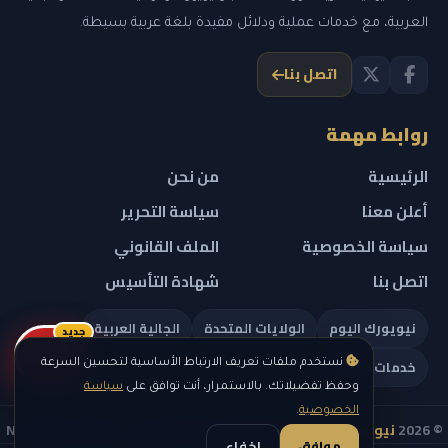
العربية، مع خدمات عملية ودلائل مفيدة بلغة عربية بسيطة.
اتصل بنا
روابط مهمة
الرئيسية
من نحن
أعلن معنا
سياسة التحرير
سياسة الخصوصية
الملف القانوني
اتصل بنا
شهادة التأسيس
نيويورك اليوم
الولايات المتحدة
الجالية العربية
جديد
ريلز
خدمات تهمك
نستخدم ملفات تعريف الارتباط الأساسية لتحسين السرعة
وحفظ تفضيلاتك. بالاستمرار، أنت توافق على
سياسة
الخصوصية
.
© 2026
نيويورك نيوز
— جميع الحقوق محفوظة — NEW YORK NEWS
موافق
إخفاء