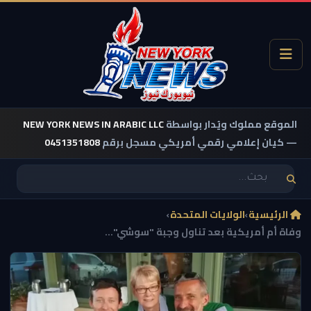
الموقع مملوك ويُدار بواسطة
NEW YORK NEWS IN ARABIC LLC
— كيان إعلامي رقمي أمريكي مسجل برقم
0451351808
الرئيسية
›
الولايات المتحدة
›
وفاة أم أمريكية بعد تناول وجبة "سوشي"...