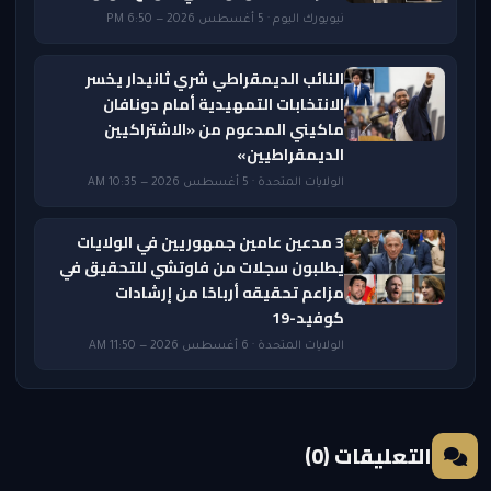
نيويورك اليوم · 5 أغسطس 2026 — 6:50 PM
النائب الديمقراطي شري ثانيدار يخسر
الانتخابات التمهيدية أمام دونافان
ماكيني المدعوم من «الاشتراكيين
الديمقراطيين»
الولايات المتحدة · 5 أغسطس 2026 — 10:35 AM
3 مدعين عامين جمهوريين في الولايات
يطلبون سجلات من فاوتشي للتحقيق في
مزاعم تحقيقه أرباحًا من إرشادات
كوفيد-19
الولايات المتحدة · 6 أغسطس 2026 — 11:50 AM
التعليقات (0)