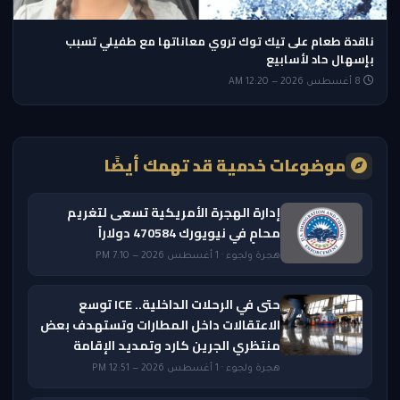
ناقدة طعام على تيك توك تروي معاناتها مع طفيلي تسبب
بإسهال حاد لأسابيع
8 أغسطس 2026 — 12:20 AM
موضوعات خدمية قد تهمك أيضًا
إدارة الهجرة الأمريكية تسعى لتغريم
محامٍ في نيويورك 470584 دولاراً
هجرة ولجوء · 1 أغسطس 2026 — 7:10 PM
حتى في الرحلات الداخلية.. ICE توسع
الاعتقالات داخل المطارات وتستهدف بعض
منتظري الجرين كارد وتمديد الإقامة
هجرة ولجوء · 1 أغسطس 2026 — 12:51 PM