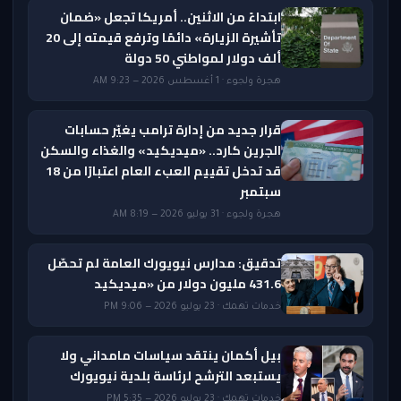
ابتداءً من الاثنين.. أمريكا تجعل «ضمان
تأشيرة الزيارة» دائمًا وترفع قيمته إلى 20
ألف دولار لمواطني 50 دولة
هجرة ولجوء · 1 أغسطس 2026 — 9:23 AM
قرار جديد من إدارة ترامب يغيّر حسابات
الجرين كارد.. «ميديكيد» والغذاء والسكن
قد تدخل تقييم العبء العام اعتبارًا من 18
سبتمبر
هجرة ولجوء · 31 يوليو 2026 — 8:19 AM
تدقيق: مدارس نيويورك العامة لم تحصّل
431.6 مليون دولار من «ميديكيد
خدمات تهمك · 23 يوليو 2026 — 9:06 PM
بيل أكمان ينتقد سياسات مامداني ولا
يستبعد الترشح لرئاسة بلدية نيويورك
خدمات تهمك · 23 يوليو 2026 — 5:35 PM