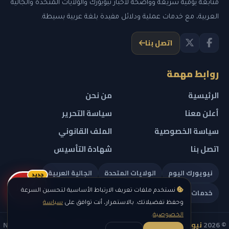
متابعة يومية سريعة وواضحة لأخبار نيويورك والولايات المتحدة والجالية
العربية، مع خدمات عملية ودلائل مفيدة بلغة عربية بسيطة.
اتصل بنا
روابط مهمة
الرئيسية
من نحن
أعلن معنا
سياسة التحرير
سياسة الخصوصية
الملف القانوني
اتصل بنا
شهادة التأسيس
نيويورك اليوم
الولايات المتحدة
الجالية العربية
جديد
ريلز
خدمات تهمك
نستخدم ملفات تعريف الارتباط الأساسية لتحسين السرعة
وحفظ تفضيلاتك. بالاستمرار، أنت توافق على
سياسة
الخصوصية
.
© 2026
نيويورك نيوز
— جميع الحقوق محفوظة — NEW YORK NEWS