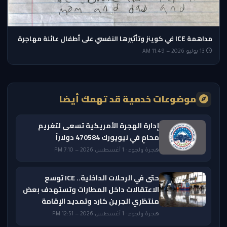
مداهمة ICE في كوينز وتأثيرها النفسي على أطفال عائلة مهاجرة
13 يوليو 2026 — 11:49 AM
موضوعات خدمية قد تهمك أيضًا
إدارة الهجرة الأمريكية تسعى لتغريم
محامٍ في نيويورك 470584 دولاراً
هجرة ولجوء · 1 أغسطس 2026 — 7:10 PM
حتى في الرحلات الداخلية.. ICE توسع
الاعتقالات داخل المطارات وتستهدف بعض
منتظري الجرين كارد وتمديد الإقامة
هجرة ولجوء · 1 أغسطس 2026 — 12:51 PM