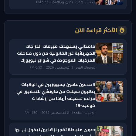
خدمات تهمك · 23 يوليو 2026 — 5:35 PM
الأكثر قراءة الآن
مامداني يستهدف مبيعات الدراجات
الكهربائية غير القانونية من دون ملاحقة
المركبات الموجودة في شوارع نيويورك
نيويورك اليوم · 5 أغسطس 2026 — 6:50 PM
3 مدعين عامين جمهوريين في الولايات
يطلبون سجلات من فاوتشي للتحقيق في
مزاعم تحقيقه أرباحًا من إرشادات
كوفيد-19
الولايات المتحدة · 6 أغسطس 2026 — 11:50 AM
دعوى متبادلة تفجر نزاعًا بين نيكول لي بيرا