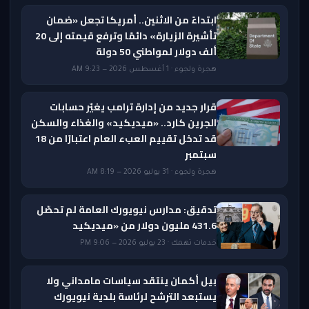
ابتداءً من الاثنين.. أمريكا تجعل «ضمان
تأشيرة الزيارة» دائمًا وترفع قيمته إلى 20
ألف دولار لمواطني 50 دولة
هجرة ولجوء · 1 أغسطس 2026 — 9:23 AM
قرار جديد من إدارة ترامب يغيّر حسابات
الجرين كارد.. «ميديكيد» والغذاء والسكن
قد تدخل تقييم العبء العام اعتبارًا من 18
سبتمبر
هجرة ولجوء · 31 يوليو 2026 — 8:19 AM
تدقيق: مدارس نيويورك العامة لم تحصّل
431.6 مليون دولار من «ميديكيد
خدمات تهمك · 23 يوليو 2026 — 9:06 PM
بيل أكمان ينتقد سياسات مامداني ولا
يستبعد الترشح لرئاسة بلدية نيويورك