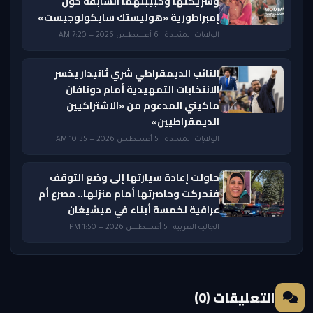
وشريكتها وحبيبتهما السابقة حول
إمبراطورية «هوليستك سايكولوجيست»
الولايات المتحدة · 6 أغسطس 2026 — 7:20 AM
النائب الديمقراطي شري ثانيدار يخسر
الانتخابات التمهيدية أمام دونافان
ماكيني المدعوم من «الاشتراكيين
الديمقراطيين»
الولايات المتحدة · 5 أغسطس 2026 — 10:35 AM
حاولت إعادة سيارتها إلى وضع التوقف
فتحركت وحاصرتها أمام منزلها.. مصرع أم
عراقية لخمسة أبناء في ميشيغان
الجالية العربية · 5 أغسطس 2026 — 1:50 PM
التعليقات (0)