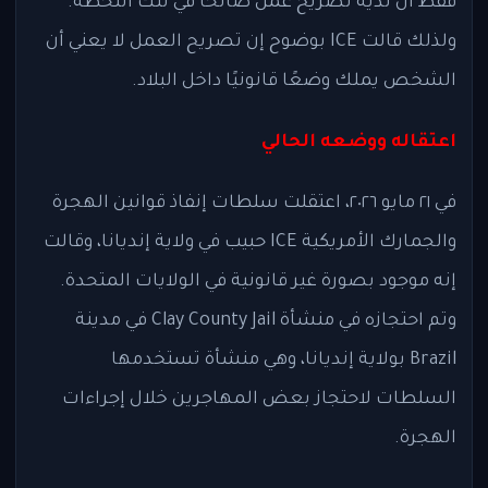
فقط أن لديه تصريح عمل صالحًا في تلك اللحظة.
ولذلك قالت ICE بوضوح إن تصريح العمل لا يعني أن
الشخص يملك وضعًا قانونيًا داخل البلاد.
اعتقاله ووضعه الحالي
في ٢١ مايو ٢٠٢٦، اعتقلت سلطات إنفاذ قوانين الهجرة
والجمارك الأمريكية ICE حبيب في ولاية إنديانا، وقالت
إنه موجود بصورة غير قانونية في الولايات المتحدة.
وتم احتجازه في منشأة Clay County Jail في مدينة
Brazil بولاية إنديانا، وهي منشأة تستخدمها
السلطات لاحتجاز بعض المهاجرين خلال إجراءات
الهجرة.