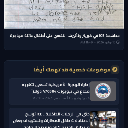
مداهمة ICE في كوينز وتأثيرها النفسي على أطفال عائلة مهاجرة
13 يوليو 2026 — 11:49 AM
موضوعات خدمية قد تهمك أيضًا
إدارة الهجرة الأمريكية تسعى لتغريم
محامٍ في نيويورك 470584 دولاراً
هجرة ولجوء · 1 أغسطس 2026 — 7:10 PM
حتى في الرحلات الداخلية.. ICE توسع
الاعتقالات داخل المطارات وتستهدف بعض
منتظري الجرين كارد وتمديد الإقامة