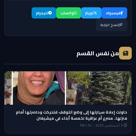
فيسبوك
تويتر
واتساب
تليجرام
نسخ الرابط
من نفس القسم
حاولت إعادة سيارتها إلى وضع التوقف فتحركت وحاصرتها أمام
منزلها.. مصرع أم عراقية لخمسة أبناء في ميشيغان
5 أغسطس 2026 — 1:50 PM