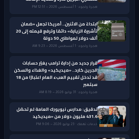
هجرة ولجوء · 1 أغسطس 2026 — 12:51 PM
ابتداءً من الاثنين.. أمريكا تجعل «ضمان
تأشيرة الزيارة» دائمًا وترفع قيمته إلى 20
ألف دولار لمواطني 50 دولة
هجرة ولجوء · 1 أغسطس 2026 — 9:23 AM
قرار جديد من إدارة ترامب يغيّر حسابات
الجرين كارد.. «ميديكيد» والغذاء والسكن
قد تدخل تقييم العبء العام اعتبارًا من 18
سبتمبر
هجرة ولجوء · 31 يوليو 2026 — 8:19 AM
تدقيق: مدارس نيويورك العامة لم تحصّل
431.6 مليون دولار من «ميديكيد
خدمات تهمك · 23 يوليو 2026 — 9:06 PM