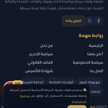
متابعة يومية سريعة وواضحة لأخبار نيويورك والولايات المتحدة والجالية
العربية، مع خدمات عملية ودلائل مفيدة بلغة عربية بسيطة.
اتصل بنا
روابط مهمة
الرئيسية
من نحن
أعلن معنا
سياسة التحرير
سياسة الخصوصية
الملف القانوني
اتصل بنا
شهادة التأسيس
نيويورك اليوم
الولايات المتحدة
الجالية العربية
جديد
ريلز
خدمات تهمك
نستخدم ملفات تعريف الارتباط الأساسية لتحسين السرعة
وحفظ تفضيلاتك. بالاستمرار، أنت توافق على
سياسة
الخصوصية
.
© 2026
نيويورك نيوز
— جميع الحقوق محفوظة — NEW YORK NEWS