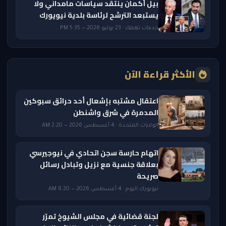
بيل أكمان ينتقد سياسات مامداني ولا
يستبعد الترشح لرئاسة بلدية نيويورك
خدمات تهمك · 23 يوليو 2026 — 5:35 PM
الأكثر قراءة الآن
اعتقال مشتبه بإشعال أحد حرائق سبوكين
المدمرة في شرق واشنطن
الولايات المتحدة · 4 أغسطس 2026 — 2:20 AM
اتهام حارسة سجن اتحادي في نيوجيرسي
بعلاقة جنسية مع نزيل وتبادل رسائل
صريحة
نيويورك اليوم · 4 أغسطس 2026 — 8:20 AM
لجنة قضائية في مجلس الشيوخ تمرّر