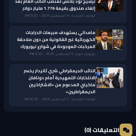
ترشيح تود بلانش لمنصب النائب العام بعد
إلغاء صندوق بقيمة 1.776 مليار دولار
الولايات المتحدة · 4 أغسطس 2026 — 11:20 AM
مامداني يستهدف مبيعات الدراجات
الكهربائية غير القانونية من دون ملاحقة
المركبات الموجودة في شوارع نيويورك
نيويورك اليوم · 5 أغسطس 2026 — 6:50 PM
النائب الديمقراطي شري ثانيدار يخسر
الانتخابات التمهيدية أمام دونافان
ماكيني المدعوم من «الاشتراكيين
الديمقراطيين»
الولايات المتحدة · 5 أغسطس 2026 — 10:35 AM
التعليقات (0)