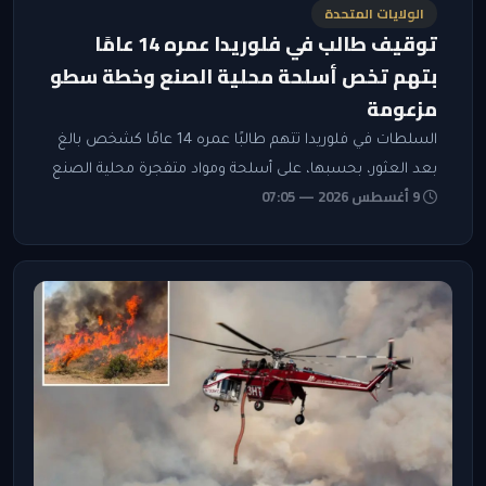
الولايات المتحدة
توقيف طالب في فلوريدا عمره 14 عامًا
بتهم تخص أسلحة محلية الصنع وخطة سطو
مزعومة
السلطات في فلوريدا تتهم طالبًا عمره 14 عامًا كشخص بالغ
بعد العثور، بحسبها، على أسلحة ومواد متفجرة محلية الصنع
9 أغسطس 2026 — 07:05
في منزله، فيما تنفي محاميته وجود دليل على نية إيذاء أحد.