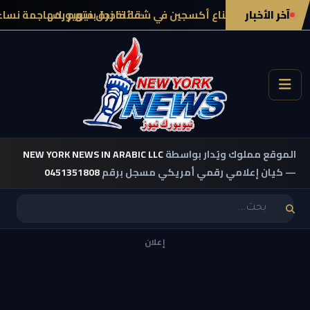
آخر الأخبار
ة إثر خلاف على قناع أكسجين في شقة فاخرة بنيويورك
عائلة رجل متهم بمهاجمة نساء ع
الموقع مملوك ويُدار بواسطة
NEW YORK NEWS IN ARABIC LLC
— كيان إعلامي رقمي أمريكي مسجل برقم
0451351808