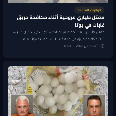
الولايات المتحدة
مقتل طياري مروحية أثناء مكافحة حريق
غابات في يوتا
مقتل طيارين بعد تحطم مروحية «سيكورسكي سكاي كرين»
أثناء مكافحة حريق في غابة فيشليك الوطنية بيوتا، فيما
9 أغسطس 2026 — 06:50
امتدت حرائق أخرى في غرب الولايات المتحدة وكولومبيا
البريطانية.