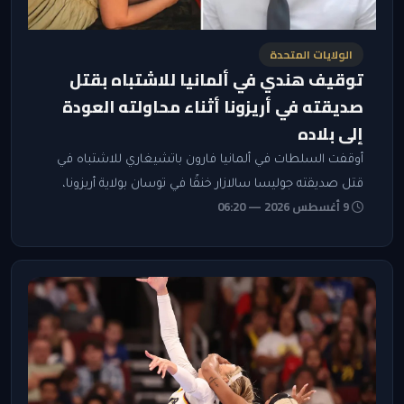
الولايات المتحدة
توقيف هندي في ألمانيا للاشتباه بقتل
صديقته في أريزونا أثناء محاولته العودة
إلى بلاده
أوقفت السلطات في ألمانيا فارون باتشيغاري للاشتباه في
قتل صديقته جوليسا سالازار خنقًا في توسان بولاية أريزونا،
9 أغسطس 2026 — 06:20
بعد أن غادر الولايات المتحدة في رحلة عبر هيوستن إلى برلين.