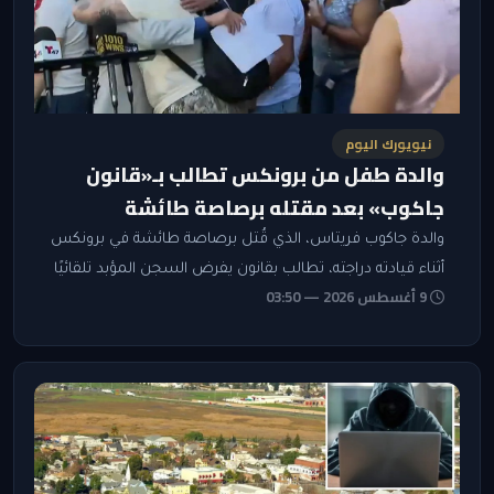
نيويورك اليوم
والدة طفل من برونكس تطالب بـ«قانون
جاكوب» بعد مقتله برصاصة طائشة
والدة جاكوب فريتاس، الذي قُتل برصاصة طائشة في برونكس
أثناء قيادته دراجته، تطالب بقانون يفرض السجن المؤبد تلقائيًا
9 أغسطس 2026 — 03:50
عند وفاة طفل بسبب سلوك إجرامي متهور.