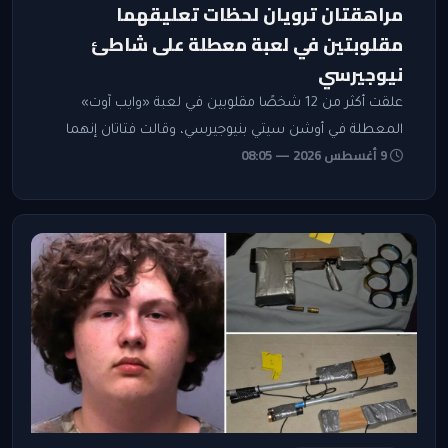
مراهقتان ترويان لحظات تعليقهما
مقلوبتين في لعبة معطلة على شاطئ
نيوجيرسي
علقت أكثر من 12 شخصًا مقلوبين في لعبة «وايب آوت»
المعطلة في أوشن سيتي بنيوجيرسي، وقالت فتاتان إنهما
9 أغسطس 2026 — 08:05
بقيتا في هذا الوضع بين 5 و7 دقائق قبل استئناف تشغيلها.