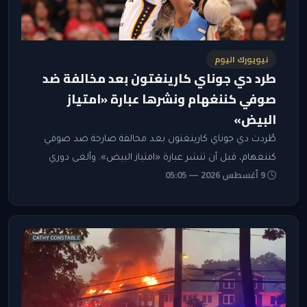
نيويورك اليوم
طرد دي جوناي كارينغتون بعد مخالفة ضد
صوفي كننغهام ونشرها عبارة «امتياز
البيض»
طُردت دي جوناي كارينغتون بعد مخالفة صارخة ضد صوفي
كننغهام، قبل أن تنشر عبارة «امتياز البيض». وألغى دوري
9 أغسطس 2026 — 05:05
WNBA لاحقًا مخالفة فنية كانت قد احتُسبت على كايتلين
كلارك.