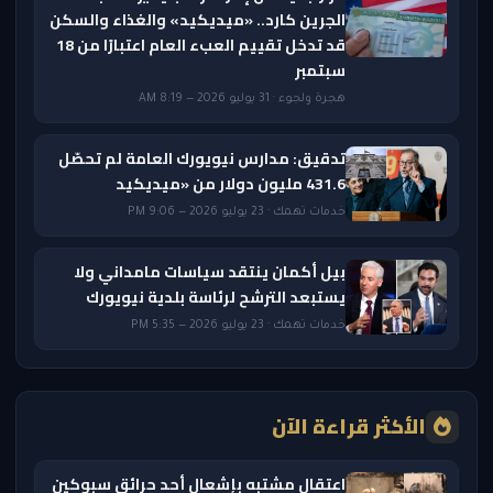
الجرين كارد.. «ميديكيد» والغذاء والسكن
قد تدخل تقييم العبء العام اعتبارًا من 18
سبتمبر
هجرة ولجوء · 31 يوليو 2026 — 8:19 AM
تدقيق: مدارس نيويورك العامة لم تحصّل
431.6 مليون دولار من «ميديكيد
خدمات تهمك · 23 يوليو 2026 — 9:06 PM
بيل أكمان ينتقد سياسات مامداني ولا
يستبعد الترشح لرئاسة بلدية نيويورك
خدمات تهمك · 23 يوليو 2026 — 5:35 PM
الأكثر قراءة الآن
اعتقال مشتبه بإشعال أحد حرائق سبوكين