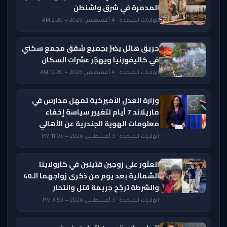
المدمرة في شرق واشنطن
الولايات المتحدة · 4 أغسطس 2026 — 2:20 AM
حريق هائل يضرّ بجميع شقق مجمع سكني
في كاليفورنيا ويهجّر عشرات السكان
الولايات المتحدة · 4 أغسطس 2026 — 12:20 AM
وزارة العدل الأميركية تمهل مدارس في
ماريلاند 7 أيام لتغيير سياسة إخفاء
معلومات الهوية الجندرية عن الأهالي
الولايات المتحدة · 3 أغسطس 2026 — 11:05 PM
العثور على زوجين قتيلين في كارولاينا
الشمالية بعد يوم من ذكرى زواجهما الـ40
والشرطة ترجّح جريمة قتل وانتحار
الولايات المتحدة · 3 أغسطس 2026 — 3:50 PM