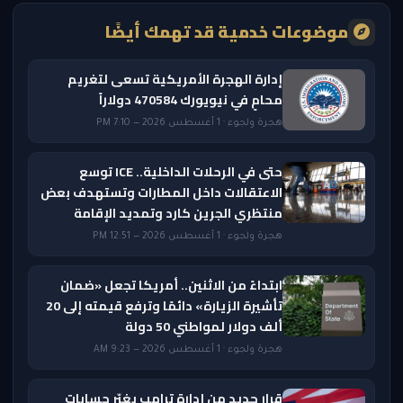
موضوعات خدمية قد تهمك أيضًا
إدارة الهجرة الأمريكية تسعى لتغريم
محامٍ في نيويورك 470584 دولاراً
هجرة ولجوء · 1 أغسطس 2026 — 7:10 PM
حتى في الرحلات الداخلية.. ICE توسع
الاعتقالات داخل المطارات وتستهدف بعض
منتظري الجرين كارد وتمديد الإقامة
هجرة ولجوء · 1 أغسطس 2026 — 12:51 PM
ابتداءً من الاثنين.. أمريكا تجعل «ضمان
تأشيرة الزيارة» دائمًا وترفع قيمته إلى 20
ألف دولار لمواطني 50 دولة
هجرة ولجوء · 1 أغسطس 2026 — 9:23 AM
قرار جديد من إدارة ترامب يغيّر حسابات