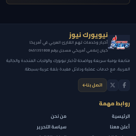
نيويورك نيوز
أخبار وخدمات تهم القارئ العربي في أمريكا
كيان إعلامي أمريكي مسجل برقم 0451351808
متابعة يومية سريعة وواضحة لأخبار نيويورك والولايات المتحدة والجالية
العربية، مع خدمات عملية ودلائل مفيدة بلغة عربية بسيطة.
اتصل بنا
روابط مهمة
الرئيسية
من نحن
أعلن معنا
سياسة التحرير