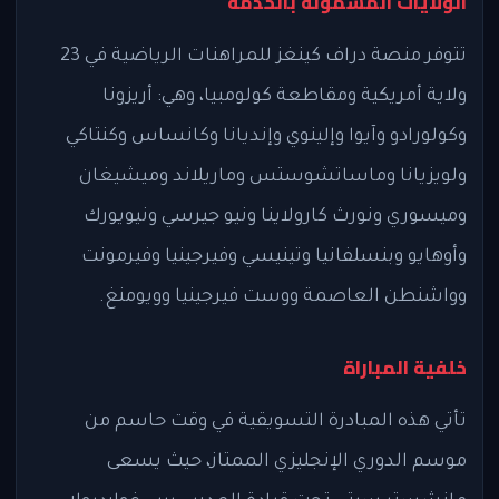
الولايات المشمولة بالخدمة
تتوفر منصة دراف كينغز للمراهنات الرياضية في 23
ولاية أمريكية ومقاطعة كولومبيا، وهي: أريزونا
وكولورادو وآيوا وإلينوي وإنديانا وكانساس وكنتاكي
ولويزيانا وماساتشوستس وماريلاند وميشيغان
وميسوري ونورث كارولاينا ونيو جيرسي ونيويورك
وأوهايو وبنسلفانيا وتينيسي وفيرجينيا وفيرمونت
وواشنطن العاصمة ووست فيرجينيا وويومنغ.
خلفية المباراة
تأتي هذه المبادرة التسويقية في وقت حاسم من
موسم الدوري الإنجليزي الممتاز، حيث يسعى