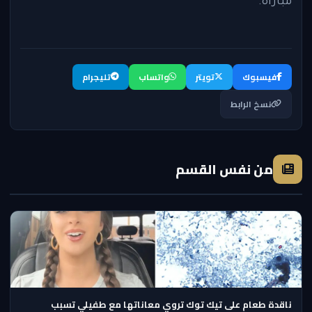
مباراة.
فيسبوك
تويتر
واتساب
تليجرام
نسخ الرابط
من نفس القسم
ناقدة طعام على تيك توك تروي معاناتها مع طفيلي تسبب