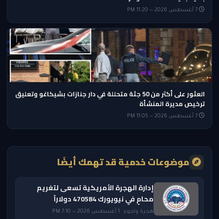
7 أغسطس 2026 — 11:20 PM
العثور على أكثر من 50 جثة متحللة في دار جنازات بشيكاغو وتعليق
ترخيص مديرة المنشأة
7 أغسطس 2026 — 11:05 PM
موضوعات خدمية قد تهمك أيضًا
إدارة الهجرة الأمريكية تسعى لتغريم
محامٍ في نيويورك 470584 دولاراً
هجرة ولجوء · 1 أغسطس 2026 — 7:10 PM