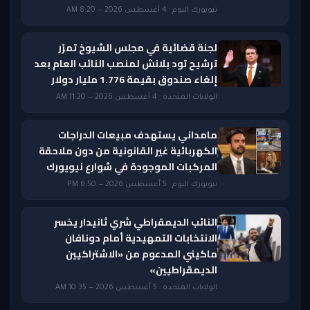
نيويورك اليوم · 4 أغسطس 2026 — 8:20 AM
لجنة قضائية في مجلس الشيوخ تمرّر
ترشيح تود بلانش لمنصب النائب العام بعد
إلغاء صندوق بقيمة 1.776 مليار دولار
الولايات المتحدة · 4 أغسطس 2026 — 11:20 AM
مامداني يستهدف مبيعات الدراجات
الكهربائية غير القانونية من دون ملاحقة
المركبات الموجودة في شوارع نيويورك
نيويورك اليوم · 5 أغسطس 2026 — 6:50 PM
النائب الديمقراطي شري ثانيدار يخسر
الانتخابات التمهيدية أمام دونافان
ماكيني المدعوم من «الاشتراكيين
الديمقراطيين»
الولايات المتحدة · 5 أغسطس 2026 — 10:35 AM