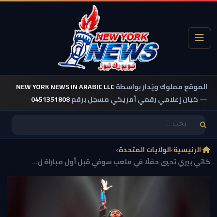
الموقع مملوك ويُدار بواسطة
NEW YORK NEWS IN ARABIC LLC
— كيان إعلامي رقمي أمريكي مسجل برقم
0451351808
الرئيسية
›
الولايات المتحدة
›
كاتي بيري تحيي حفلًا في ملعب سوفي قبل أول مباراة ل...