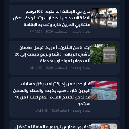
حتى في الرحلات الداخلية.. ICE توسع
الاعتقالات داخل المطارات وتستهدف بعض
منتظري الجرين كارد وتمديد الإقامة
هجرة ولجوء · 1 أغسطس 2026 — 12:51 PM
ابتداءً من الاثنين.. أمريكا تجعل «ضمان
تأشيرة الزيارة» دائمًا وترفع قيمته إلى 20
ألف دولار لمواطني 50 دولة
هجرة ولجوء · 1 أغسطس 2026 — 9:23 AM
قرار جديد من إدارة ترامب يغيّر حسابات
الجرين كارد.. «ميديكيد» والغذاء والسكن
قد تدخل تقييم العبء العام اعتبارًا من 18
سبتمبر
هجرة ولجوء · 31 يوليو 2026 — 8:19 AM
تدقيق: مدارس نيويورك العامة لم تحصّل