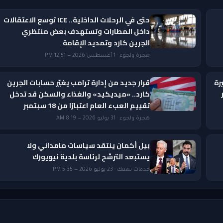
حتى في الرحلات الداخلية.. ICE توسع الاعتقالات
داخل المطارات وتستهدف بعض منتظري
الجرين كارد وتمديد الإقامة
هجرة ولجوء · 1 أغسطس 2026 — 12:51 PM
رة
قرار جديد من إدارة ترامب يغيّر حسابات الجرين
ار
كارد.. «ميديكيد» والغذاء والسكن قد تدخل
تقييم العبء العام اعتبارًا من 18 سبتمبر
هجرة ولجوء · 31 يوليو 2026 — 8:19 AM
بيل أكمان ينتقد سياسات مامداني ولا
يستبعد الترشح لرئاسة بلدية نيويورك
خدمات تهمك · 23 يوليو 2026 — 5:35 PM