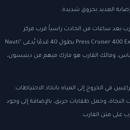
 إصابة العديد بحروق شديدة.
رب بعد ساعات من الحادث راسياً قرب مركز
هاولوفر البحري، وهو قارب من طراز Press Cruiser 400 Express بطول 40 قدمًا يُدعى "Nauti
تكساس، ومالك القارب هو مارك ميهم من دينيسون،
بين في الخروج إلى المياه باتخاذ الاحتياطات
ات النجاة، وحمل طفايات حريق، بالإضافة إلى وجود
 على متن القارب.