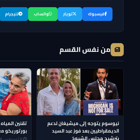
فيسبوك
تويتر
واتساب
تليجرام
من نفس القسم
نيوسوم يتوجه إلى ميشيغان لدعم
تقنين المياه 
الديمقراطيين بعد فوز عبد السيد
بورتوريكو مع
بترشيح مجلس الشيوخ
6 أغسطس 2026 — 12:05 PM