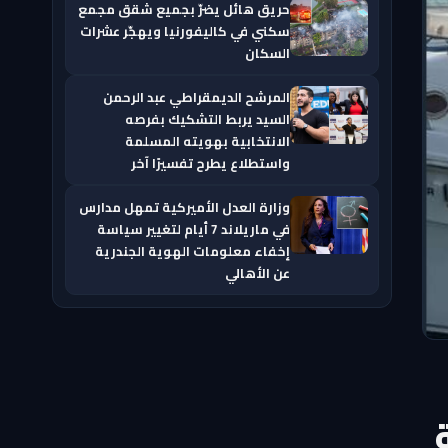
حريق هائل يضرّ بجميع شقق مجمع
سكني في كاليفورنيا ويهجّر عشرات
السكان
المرشح الديمقراطي عبد الرحمن
السيد يربط التشكيك بفرصه
الانتخابية بهويته المسلمة
واستطلاع يطرح تفسيرًا آخر
وزارة العدل الأميركية تمهل مدارس
في ماريلاند 7 أيام لتغيير سياسة
إخفاء معلومات الهوية الجندرية
عن الأهالي
N قبالة