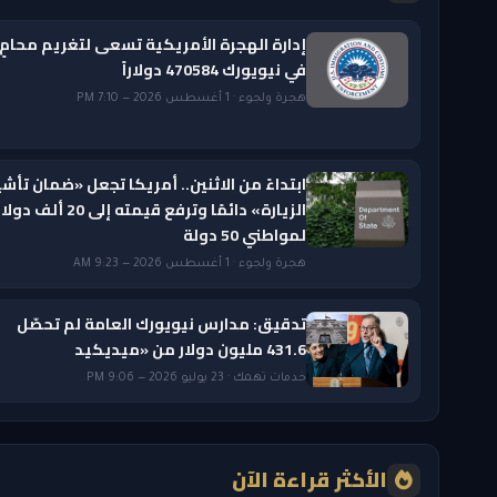
إدارة الهجرة الأمريكية تسعى لتغريم محامٍ
في نيويورك 470584 دولاراً
هجرة ولجوء · 1 أغسطس 2026 — 7:10 PM
ابتداءً من الاثنين.. أمريكا تجعل «ضمان تأشي
الزيارة» دائمًا وترفع قيمته إلى 20 ألف دول
لمواطني 50 دولة
هجرة ولجوء · 1 أغسطس 2026 — 9:23 AM
تدقيق: مدارس نيويورك العامة لم تحصّل
431.6 مليون دولار من «ميديكيد
خدمات تهمك · 23 يوليو 2026 — 9:06 PM
الأكثر قراءة الآن