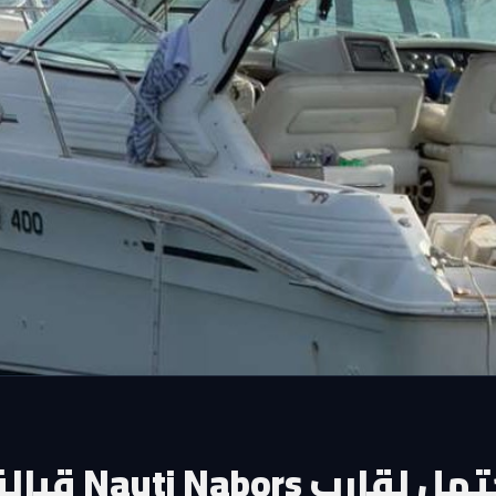
إصابة 11 شخصاً بانفجار محتمل لقارب auti Nabors