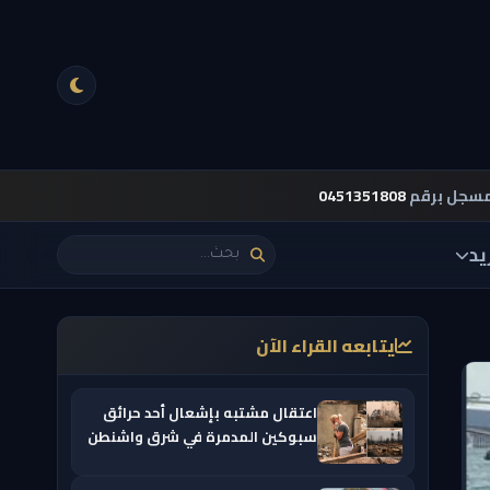
مسجل برقم
0451351808
يد
يتابعه القراء الآن
اعتقال مشتبه بإشعال أحد حرائق
سبوكين المدمرة في شرق واشنطن