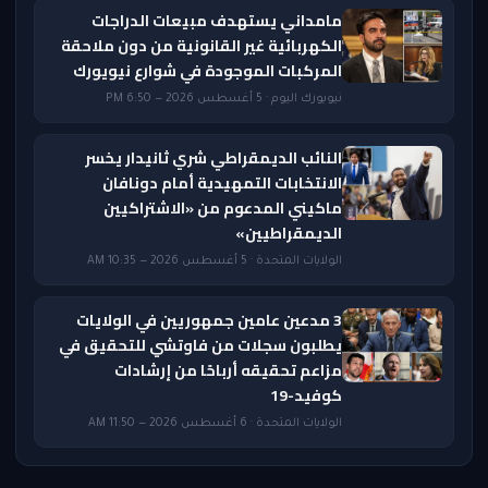
مامداني يستهدف مبيعات الدراجات
الكهربائية غير القانونية من دون ملاحقة
المركبات الموجودة في شوارع نيويورك
نيويورك اليوم · 5 أغسطس 2026 — 6:50 PM
النائب الديمقراطي شري ثانيدار يخسر
الانتخابات التمهيدية أمام دونافان
ماكيني المدعوم من «الاشتراكيين
الديمقراطيين»
الولايات المتحدة · 5 أغسطس 2026 — 10:35 AM
3 مدعين عامين جمهوريين في الولايات
يطلبون سجلات من فاوتشي للتحقيق في
مزاعم تحقيقه أرباحًا من إرشادات
كوفيد-19
الولايات المتحدة · 6 أغسطس 2026 — 11:50 AM