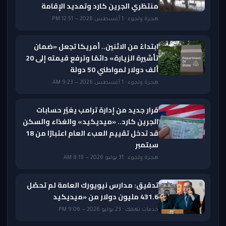
منتظري الجرين كارد وتمديد الإقامة
هجرة ولجوء · 1 أغسطس 2026 — 12:51 PM
ابتداءً من الاثنين.. أمريكا تجعل «ضمان
تأشيرة الزيارة» دائمًا وترفع قيمته إلى 20
ألف دولار لمواطني 50 دولة
هجرة ولجوء · 1 أغسطس 2026 — 9:23 AM
قرار جديد من إدارة ترامب يغيّر حسابات
الجرين كارد.. «ميديكيد» والغذاء والسكن
قد تدخل تقييم العبء العام اعتبارًا من 18
سبتمبر
هجرة ولجوء · 31 يوليو 2026 — 8:19 AM
تدقيق: مدارس نيويورك العامة لم تحصّل
431.6 مليون دولار من «ميديكيد
خدمات تهمك · 23 يوليو 2026 — 9:06 PM