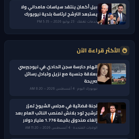
بيل أكمان ينتقد سياسات مامداني ولا
يستبعد الترشح لرئاسة بلدية نيويورك
خدمات تهمك · 23 يوليو 2026 — 5:35 PM
الأكثر قراءة الآن
اتهام حارسة سجن اتحادي في نيوجيرسي
بعلاقة جنسية مع نزيل وتبادل رسائل
صريحة
نيويورك اليوم · 4 أغسطس 2026 — 8:20 AM
لجنة قضائية في مجلس الشيوخ تمرّر
ترشيح تود بلانش لمنصب النائب العام بعد
إلغاء صندوق بقيمة 1.776 مليار دولار
الولايات المتحدة · 4 أغسطس 2026 — 11:20 AM