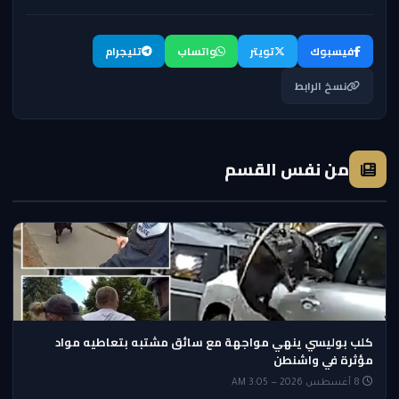
فيسبوك
تويتر
واتساب
تليجرام
نسخ الرابط
من نفس القسم
كلب بوليسي ينهي مواجهة مع سائق مشتبه بتعاطيه مواد
مؤثرة في واشنطن
8 أغسطس 2026 — 3:05 AM