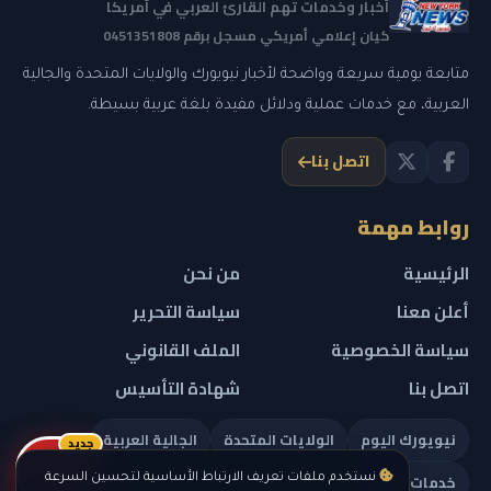
أخبار وخدمات تهم القارئ العربي في أمريكا
كيان إعلامي أمريكي مسجل برقم 0451351808
متابعة يومية سريعة وواضحة لأخبار نيويورك والولايات المتحدة والجالية
العربية، مع خدمات عملية ودلائل مفيدة بلغة عربية بسيطة.
اتصل بنا
روابط مهمة
الرئيسية
من نحن
أعلن معنا
سياسة التحرير
سياسة الخصوصية
الملف القانوني
اتصل بنا
شهادة التأسيس
نيويورك اليوم
الولايات المتحدة
الجالية العربية
جديد
ريلز
خدمات تهمك
نستخدم ملفات تعريف الارتباط الأساسية لتحسين السرعة