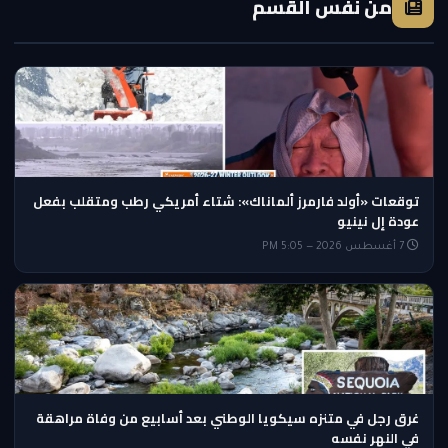
من نفس القسم
توقعات «أولد فارمرز ألماناك»: شتاء أمريكي رطب ومتقلب بفعل
عودة إل نينيو
7 أغسطس 2026 — 5:05 PM
غرق رجل في متنزه سيكويا الوطني بعد أسابيع من وفاة مراهقة
في النهر نفسه