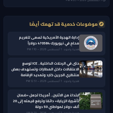
7 أغسطس 2026 — 4:05 PM
موضوعات خدمية قد تهمك أيضًا
إدارة الهجرة الأمريكية تسعى لتغريم
محامٍ في نيويورك 470584 دولاراً
هجرة ولجوء · 1 أغسطس 2026 — 7:10 PM
حتى في الرحلات الداخلية.. ICE توسع
الاعتقالات داخل المطارات وتستهدف بعض
منتظري الجرين كارد وتمديد الإقامة
هجرة ولجوء · 1 أغسطس 2026 — 12:51 PM
ابتداءً من الاثنين.. أمريكا تجعل «ضمان
تأشيرة الزيارة» دائمًا وترفع قيمته إلى 20
ألف دولار لمواطني 50 دولة