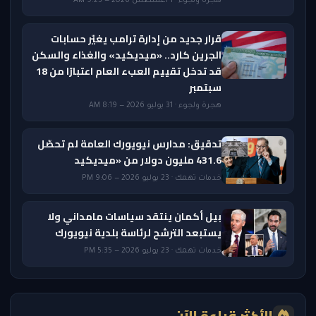
هجرة ولجوء · 1 أغسطس 2026 — 9:23 AM
قرار جديد من إدارة ترامب يغيّر حسابات
الجرين كارد.. «ميديكيد» والغذاء والسكن
قد تدخل تقييم العبء العام اعتبارًا من 18
سبتمبر
هجرة ولجوء · 31 يوليو 2026 — 8:19 AM
تدقيق: مدارس نيويورك العامة لم تحصّل
431.6 مليون دولار من «ميديكيد
خدمات تهمك · 23 يوليو 2026 — 9:06 PM
بيل أكمان ينتقد سياسات مامداني ولا
يستبعد الترشح لرئاسة بلدية نيويورك
خدمات تهمك · 23 يوليو 2026 — 5:35 PM
الأكثر قراءة الآن