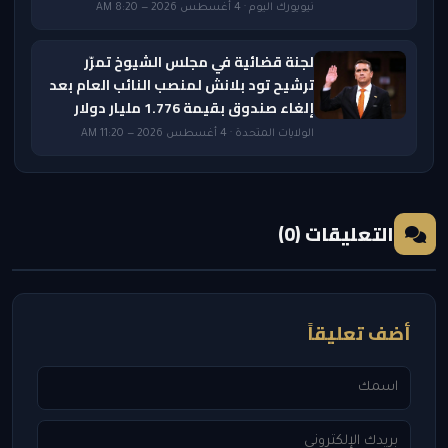
نيويورك اليوم · 4 أغسطس 2026 — 8:20 AM
لجنة قضائية في مجلس الشيوخ تمرّر
ترشيح تود بلانش لمنصب النائب العام بعد
إلغاء صندوق بقيمة 1.776 مليار دولار
الولايات المتحدة · 4 أغسطس 2026 — 11:20 AM
التعليقات (0)
أضف تعليقاً