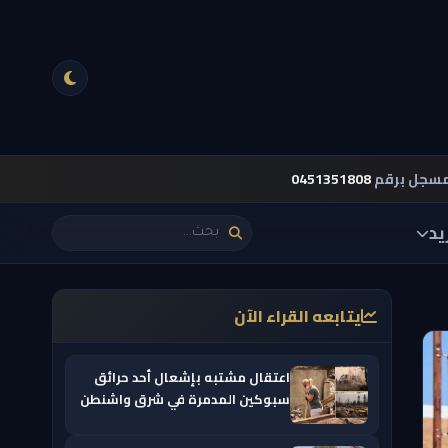
مسجل برقم
0451351808
يد
يتابعه القراء الآن
اعتقال مشتبه بإشعال أحد حرائق
سبوكين المدمرة في شرق واشنطن