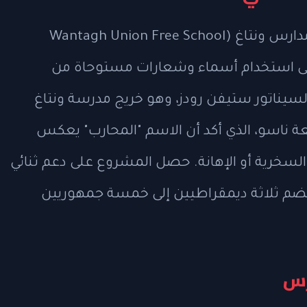
يستهدف مشروع القانون إعفاء منطقة مدارس ونتاغ (Wantagh Union Free School
لاية على استخدام أسماء وشعارات مستوحاة من
السيناتور ستيفن رودز، وهو خريج مدرسة ونتاغ
ناسو، الذي أكد أن الاسم "المحارب" يعكس
ه السخرية أو الإهانة. حصل المشروع على دعم ثنائي
ضم ثلاثة ديمقراطيين إلى خمسة جمهوريين
رس