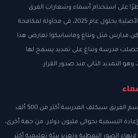
رًا على استخدام أسماء وشعارات الفرق
المدرسية التي تستند إلى الرموز الأمريكية الأصلية بحلول عام 2025، في محاولة لمكافحة
لكن مدارس مثل ونتاغ وماسابيكوا تعارض هذا
يم. حصلت مدرسة ونتاغ على تمديد يسمح لها
ماء
أشار مسؤولو منطقة ونتاغ إلى أن تغيير اسم الفريق سيكلف المدرسة أكثر من 500 ألف
إعادة التسمية بحوالي مليون دولار. من جهة أخرى،
نهاء الصور النمطية وتعزيز بيئة تعليمية أكثر