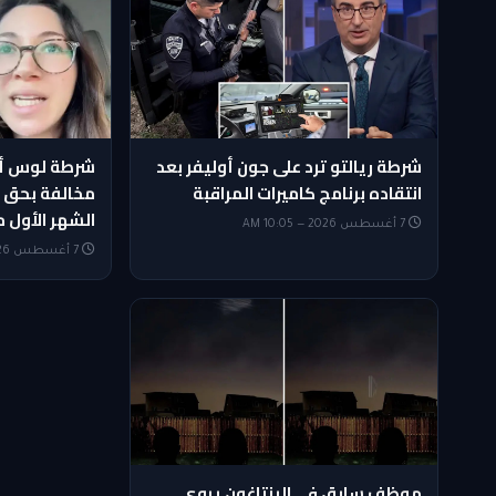
شرطة ريالتو ترد على جون أوليفر بعد
شرطة لوس أن
انتقاده برنامج كاميرات المراقبة
مخالفة بحق س
الشهر الأول 
7 أغسطس 2026 — 10:05 AM
7 أغسطس 2026 — 9:50 AM
موظف سابق في البنتاغون يروي