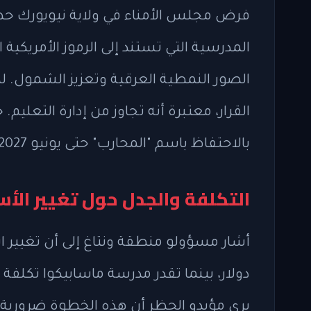
فرض مجلس الأمناء في ولاية نيويورك حظ
الصور النمطية العرقية وتعزيز الشمول. 
القرار، معتبرة أنه تجاوز من إدارة التعل
بالاحتفاظ باسم "المحارب" حتى يونيو 2027، وهو التمديد الثاني منذ صدور القرار.
التكلفة والجدل حول تغيير الأس
دولار، بينما تقدر مدرسة ماسابيكوا تكلفة 
يرى مؤيدو الحظر أن هذه الخطوة ضرورية لإ