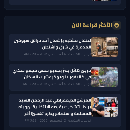
الأكثر قراءة الآن
اعتقال مشتبه بإشعال أحد حرائق سبوكين
المدمرة في شرق واشنطن
الولايات المتحدة · 4 أغسطس 2026 — 2:20 AM
حريق هائل يضرّ بجميع شقق مجمع سكني
في كاليفورنيا ويهجّر عشرات السكان
الولايات المتحدة · 4 أغسطس 2026 — 12:20 AM
المرشح الديمقراطي عبد الرحمن السيد
يربط التشكيك بفرصه الانتخابية بهويته
المسلمة واستطلاع يطرح تفسيرًا آخر
الولايات المتحدة · 2 أغسطس 2026 — 3:35 PM