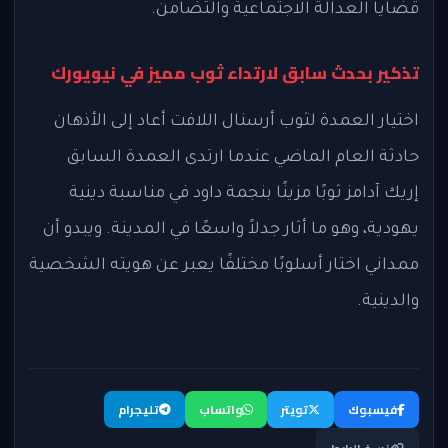
قضايا العدالة الاجتماعية والتضامن.
تذكير بحدث سابق لارتداء ثوب مميز في نيويورك
اختيار العمدة لثوب أرسنال اللافت أعاد إلى الأذهان
حادثة العام الماضي عندما ارتدى العمدة السابق
إريك آدامز ثوبًا مزينًا بنجمة داود في مناسبة دينية
يهودية، وهو ما أثار جدلاً واسعًا في المدينة. ويبدو أن
ممداني اختار أسلوبًا مختلفًا يعبر عن هويته الشخصية
والدينية.
فيسبوك
تويتر
واتساب
تليجرام