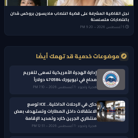
نجل القاضية المشرفة على قضية اغتصاب ماديسون بروكس مُدان
باغتصابات متسلسلة
5 أغسطس 2026 — 9:20 PM
موضوعات خدمية قد تهمك أيضًا
إدارة الهجرة الأمريكية تسعى لتغريم
محامٍ في نيويورك 470584 دولاراً
هجرة ولجوء · 1 أغسطس 2026 — 7:10 PM
حتى في الرحلات الداخلية.. ICE توسع
الاعتقالات داخل المطارات وتستهدف بعض
منتظري الجرين كارد وتمديد الإقامة
هجرة ولجوء · 1 أغسطس 2026 — 12:51 PM