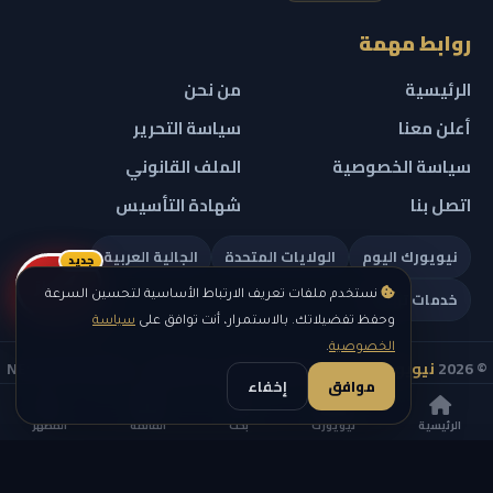
روابط مهمة
الرئيسية
من نحن
أعلن معنا
سياسة التحرير
سياسة الخصوصية
الملف القانوني
اتصل بنا
شهادة التأسيس
نيويورك اليوم
الولايات المتحدة
الجالية العربية
جديد
ريلز
خدمات تهمك
نستخدم ملفات تعريف الارتباط الأساسية لتحسين السرعة
وحفظ تفضيلاتك. بالاستمرار، أنت توافق على
سياسة
الخصوصية
.
© 2026
نيويورك نيوز
— جميع الحقوق محفوظة — NEW YORK NEWS
موافق
إخفاء
IN ARABIC LLC — رقم التسجيل 0451351808
الرئيسية
نيويورك
بحث
القائمة
المظهر