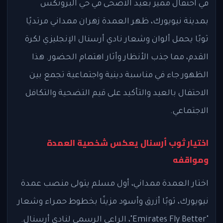
في احتفال مميز بعيد الأضحى في حي البرونكس
بمدينة نيويورك، ظهر العمدة زهران ممداني مرتديًا
ثوبًا يحمل ألوان وشعار نادي أرسنال الإنجليزي لكرة
القدم، مما جذب الأنظار وأثار اهتمام الحضور. هذا
الظهور جاء في مناسبة دينية واجتماعية تجمع بين
الاحتفال بالعيد والتأكيد على قيم التضحية والتكافل
الاجتماعي.
اختيار ثوب أرسنال يعكس شخصية العمدة
ومواقفه
اختار العمدة ممداني، أول مسلم يتولى منصب عمدة
نيويورك، ثوبًا أزرق وأسود مزينًا بخطوط حمراء وشعار
"Emirates Fly Better"، الراعي الرسمي لنادي أرسنال.