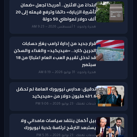
ابتداءً من الاثنين.. أمريكا تجعل «ضمان
تأشيرة الزيارة» دائمًا وترفع قيمته إلى 20
ألف دولار لمواطني 50 دولة
هجرة ولجوء · 1 أغسطس 2026 — 9:23 AM
قرار جديد من إدارة ترامب يغيّر حسابات
الجرين كارد.. «ميديكيد» والغذاء والسكن
قد تدخل تقييم العبء العام اعتبارًا من 18
سبتمبر
هجرة ولجوء · 31 يوليو 2026 — 8:19 AM
تدقيق: مدارس نيويورك العامة لم تحصّل
431.6 مليون دولار من «ميديكيد
خدمات تهمك · 23 يوليو 2026 — 9:06 PM
بيل أكمان ينتقد سياسات مامداني ولا
يستبعد الترشح لرئاسة بلدية نيويورك
خدمات تهمك · 23 يوليو 2026 — 5:35 PM