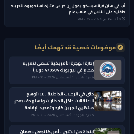
أب في سان فرانسيسكو يقول إن حراس متنزه استجوبوه لتدريبه
طفليه على التنس في ملعب عام
8 أغسطس 2026 — 2:35 AM
موضوعات خدمية قد تهمك أيضًا
إدارة الهجرة الأمريكية تسعى لتغريم
محامٍ في نيويورك 470584 دولاراً
هجرة ولجوء · 1 أغسطس 2026 — 7:10 PM
حتى في الرحلات الداخلية.. ICE توسع
الاعتقالات داخل المطارات وتستهدف بعض
منتظري الجرين كارد وتمديد الإقامة
هجرة ولجوء · 1 أغسطس 2026 — 12:51 PM
ابتداءً من الاثنين.. أمريكا تجعل «ضمان