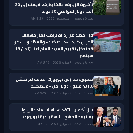
تأشيرة الزيارة» دائمًا وترفع قيمته إلى 20
ألف دولار لمواطني 50 دولة
هجرة ولجوء · 1 أغسطس 2026 — 9:23 AM
قرار جديد من إدارة ترامب يغيّر حسابات
الجرين كارد.. «ميديكيد» والغذاء والسكن
قد تدخل تقييم العبء العام اعتبارًا من 18
سبتمبر
هجرة ولجوء · 31 يوليو 2026 — 8:19 AM
تدقيق: مدارس نيويورك العامة لم تحصّل
431.6 مليون دولار من «ميديكيد
خدمات تهمك · 23 يوليو 2026 — 9:06 PM
بيل أكمان ينتقد سياسات مامداني ولا
يستبعد الترشح لرئاسة بلدية نيويورك
خدمات تهمك · 23 يوليو 2026 — 5:35 PM