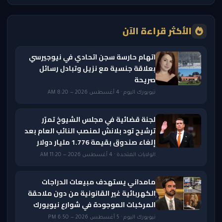
الأكثر قراءة الآن
اتهام حارسة سجن اتحادي في نيوجيرسي
بعلاقة جنسية مع نزيل وتبادل رسائل
صريحة
نيويورك اليوم · 4 أغسطس 2026 — 8:20 AM
لجنة قضائية في مجلس الشيوخ تمرّر
ترشيح تود بلانش لمنصب النائب العام بعد
إلغاء صندوق بقيمة 1.776 مليار دولار
الولايات المتحدة · 4 أغسطس 2026 — 11:20 AM
مامداني يستهدف مبيعات الدراجات
الكهربائية غير القانونية من دون ملاحقة
المركبات الموجودة في شوارع نيويورك
نيويورك اليوم · 5 أغسطس 2026 — 6:50 PM