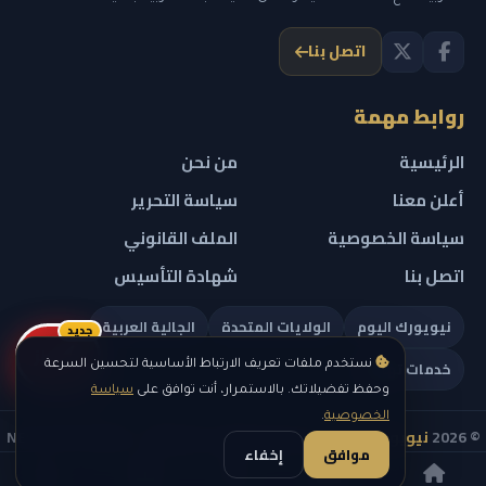
اتصل بنا
روابط مهمة
الرئيسية
من نحن
أعلن معنا
سياسة التحرير
سياسة الخصوصية
الملف القانوني
اتصل بنا
شهادة التأسيس
نيويورك اليوم
الولايات المتحدة
الجالية العربية
جديد
ريلز
خدمات تهمك
نستخدم ملفات تعريف الارتباط الأساسية لتحسين السرعة
وحفظ تفضيلاتك. بالاستمرار، أنت توافق على
سياسة
الخصوصية
.
© 2026
نيويورك نيوز
— جميع الحقوق محفوظة — NEW YORK NEWS
موافق
إخفاء
IN ARABIC LLC — رقم التسجيل 0451351808