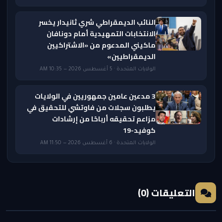
النائب الديمقراطي شري ثانيدار يخسر
الانتخابات التمهيدية أمام دونافان
ماكيني المدعوم من «الاشتراكيين
الديمقراطيين»
الولايات المتحدة · 5 أغسطس 2026 — 10:35 AM
3 مدعين عامين جمهوريين في الولايات
يطلبون سجلات من فاوتشي للتحقيق في
مزاعم تحقيقه أرباحًا من إرشادات
كوفيد-19
الولايات المتحدة · 6 أغسطس 2026 — 11:50 AM
التعليقات (0)