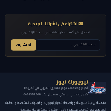
اشترك في نشرتنا البريدية
احصل على أهم الأخبار مباشرة في بريدك الإلكتروني
اشتراك
نيويورك نيوز
أخبار وخدمات تهم القارئ العربي في أمريكا
كيان إعلامي أمريكي مسجل برقم 0451351808
متابعة يومية سريعة وواضحة لأخبار نيويورك والولايات المتحدة والجالية
العربية، مع خدمات عملية ودلائل مفيدة بلغة عربية بسيطة.