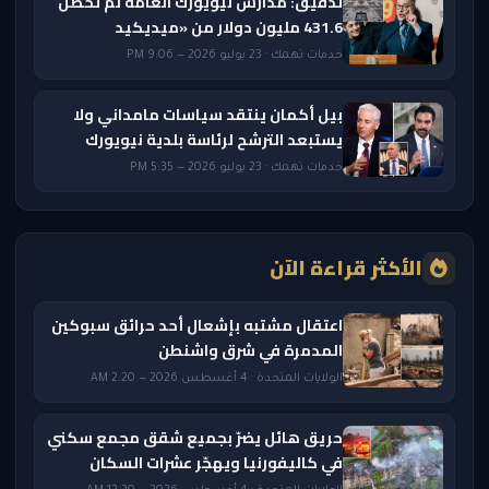
تدقيق: مدارس نيويورك العامة لم تحصّل
431.6 مليون دولار من «ميديكيد
خدمات تهمك · 23 يوليو 2026 — 9:06 PM
بيل أكمان ينتقد سياسات مامداني ولا
يستبعد الترشح لرئاسة بلدية نيويورك
خدمات تهمك · 23 يوليو 2026 — 5:35 PM
الأكثر قراءة الآن
اعتقال مشتبه بإشعال أحد حرائق سبوكين
المدمرة في شرق واشنطن
الولايات المتحدة · 4 أغسطس 2026 — 2:20 AM
حريق هائل يضرّ بجميع شقق مجمع سكني
في كاليفورنيا ويهجّر عشرات السكان