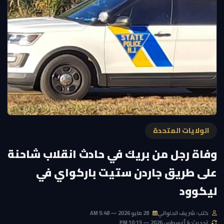
الولايات المتحدة
وفاة رجل من بريك في حادث انقلاب شاحنة
على طريق جاردن ستيت باركواي في
ليكوود
كتب: شريف الحلواني
28 مايو 2026 — 5:48 AM
تحديث: 4 أغسطس 2026 — 10:13 PM