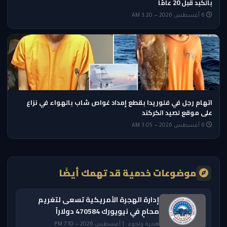
بالكبد قبل 20 عامًا
6 أغسطس 2026 — 3:20 AM
اتهام رجل في فلوريدا بقطع إمداد غواص شاب بالهواء في نزاع
على موقع لصيد الكركند
6 أغسطس 2026 — 3:05 AM
موضوعات خدمية قد تهمك أيضًا
إدارة الهجرة الأمريكية تسعى لتغريم
محامٍ في نيويورك 470584 دولاراً
هجرة ولجوء · 1 أغسطس 2026 — 7:10 PM