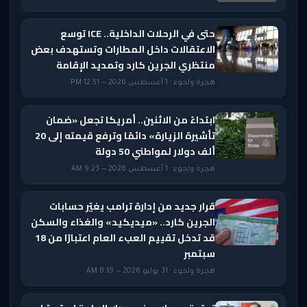
حتى في الرحلات الداخلية.. ICE توسع
الاعتقالات داخل المطارات وتستهدف بعض
منتظري الجرين كارد وتمديد الإقامة
هجرة ولجوء · 1 أغسطس 2026 — 12:51 PM
ابتداءً من الاثنين.. أمريكا تجعل «ضمان
تأشيرة الزيارة» دائمًا وترفع قيمته إلى 20
ألف دولار لمواطني 50 دولة
هجرة ولجوء · 1 أغسطس 2026 — 9:23 AM
قرار جديد من إدارة ترامب يغيّر حسابات
الجرين كارد.. «ميديكيد» والغذاء والسكن
قد تدخل تقييم العبء العام اعتبارًا من 18
سبتمبر
هجرة ولجوء · 31 يوليو 2026 — 8:19 AM