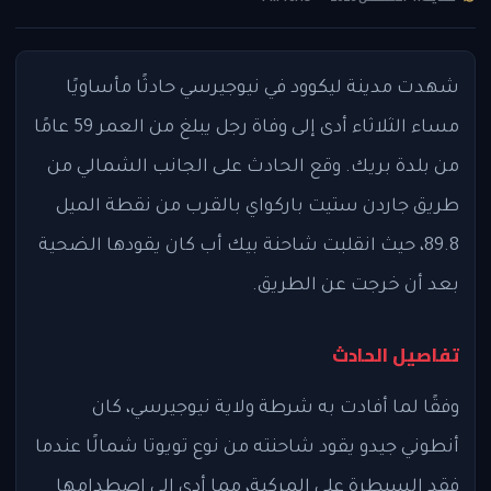
شهدت مدينة ليكوود في نيوجيرسي حادثًا مأساويًا
مساء الثلاثاء أدى إلى وفاة رجل يبلغ من العمر 59 عامًا
من بلدة بريك. وقع الحادث على الجانب الشمالي من
طريق جاردن ستيت باركواي بالقرب من نقطة الميل
89.8، حيث انقلبت شاحنة بيك أب كان يقودها الضحية
بعد أن خرجت عن الطريق.
تفاصيل الحادث
وفقًا لما أفادت به شرطة ولاية نيوجيرسي، كان
أنطوني جيدو يقود شاحنته من نوع تويوتا شمالًا عندما
فقد السيطرة على المركبة، مما أدى إلى اصطدامها