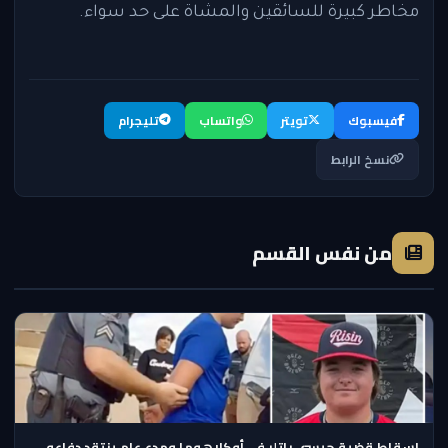
مخاطر كبيرة للسائقين والمشاة على حد سواء.
فيسبوك
تويتر
واتساب
تليجرام
نسخ الرابط
من نفس القسم
إسقاط قضية جيسي باتلر في أوكلاهوما ومدعٍ عام ينتقد دفاعه