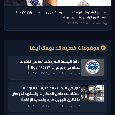
مجلس الشيوخ يقر مشروع عقوبات على روسيا وإيران تكريمًا
للسيناتور الراحل ليندسي غراهام
7 أغسطس 2026 — 1:35 PM
موضوعات خدمية قد تهمك أيضًا
إدارة الهجرة الأمريكية تسعى لتغريم
محامٍ في نيويورك 470584 دولاراً
هجرة ولجوء · 1 أغسطس 2026 — 7:10 PM
حتى في الرحلات الداخلية.. ICE توسع
الاعتقالات داخل المطارات وتستهدف بعض
منتظري الجرين كارد وتمديد الإقامة
هجرة ولجوء · 1 أغسطس 2026 — 12:51 PM