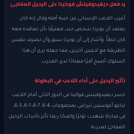
رد فعل ديفيدوفيتش فوكينا على الرحيل المفاجئ
أعرب اللاعب الإسباني عن خيبة أمله وقال إنه كان
يعتقد أن بويرتا شخص جيد، معترفًا بأن تعاقده معه
كان خطأً. وأشار إلى أن بويرتا سبق وأن تصرف بنفس
الطريقة مع لاعبين آخرين، مما جعله يرى أن هذا
السلوك أصبح أمرًا معتادًا لدى المدرب.
تأثير الرحيل على أداء اللاعب في البطولة
خسر ديفيدوفيتش فوكينا في الدور الثاني أمام اللاعب
تياغو أغوستين تيرانتي بمجموعات 4-6، 7-6، 1-6، 3-6،
في مباراة شهدت توترًا واضحًا ربما تأثر بأحداث الرحيل
المفاجئ لمدربه.