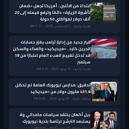
ابتداءً من الاثنين.. أمريكا تجعل «ضمان
تأشيرة الزيارة» دائمًا وترفع قيمته إلى 20
ألف دولار لمواطني 50 دولة
هجرة ولجوء · 1 أغسطس 2026 — 9:23 AM
قرار جديد من إدارة ترامب يغيّر حسابات
الجرين كارد.. «ميديكيد» والغذاء والسكن
قد تدخل تقييم العبء العام اعتبارًا من 18
سبتمبر
هجرة ولجوء · 31 يوليو 2026 — 8:19 AM
تدقيق: مدارس نيويورك العامة لم تحصّل
431.6 مليون دولار من «ميديكيد
خدمات تهمك · 23 يوليو 2026 — 9:06 PM
بيل أكمان ينتقد سياسات مامداني ولا
يستبعد الترشح لرئاسة بلدية نيويورك
خدمات تهمك · 23 يوليو 2026 — 5:35 PM