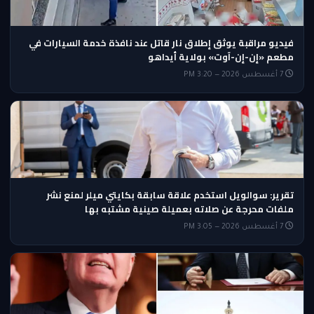
فيديو مراقبة يوثق إطلاق نار قاتل عند نافذة خدمة السيارات في
مطعم «إن-إن-آوت» بولاية أيداهو
7 أغسطس 2026 — 3:20 PM
تقرير: سوالويل استخدم علاقة سابقة بكايتي ميلر لمنع نشر
ملفات محرجة عن صلاته بعميلة صينية مشتبه بها
7 أغسطس 2026 — 3:05 PM