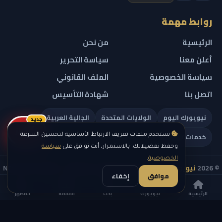
روابط مهمة
الرئيسية
من نحن
أعلن معنا
سياسة التحرير
سياسة الخصوصية
الملف القانوني
اتصل بنا
شهادة التأسيس
نيويورك اليوم
الولايات المتحدة
الجالية العربية
جديد
ريلز
خدمات تهمك
نستخدم ملفات تعريف الارتباط الأساسية لتحسين السرعة
وحفظ تفضيلاتك. بالاستمرار، أنت توافق على
سياسة
الخصوصية
.
© 2026
نيويورك نيوز
— جميع الحقوق محفوظة — NEW YORK NEWS
موافق
إخفاء
IN ARABIC LLC — رقم التسجيل 0451351808
الرئيسية
نيويورك
بحث
القائمة
المظهر