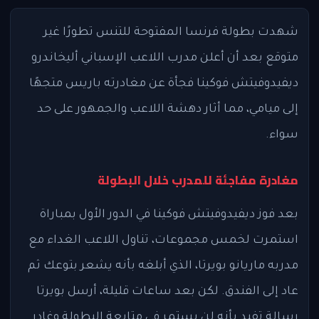
شهدت بطولة فرنسا المفتوحة للتنس تطورًا غير
متوقع بعد أن أعلن مدرب اللاعب الإسباني أليخاندرو
ديفيدوفيتش فوكينا فجأة عن مغادرته باريس متجهًا
إلى ميامي، مما أثار دهشة اللاعب والجمهور على حد
سواء.
مغادرة مفاجئة للمدرب خلال البطولة
بعد فوز ديفيدوفيتش فوكينا في الدور الأول بمباراة
استمرت لخمس مجموعات، تناول اللاعب الغداء مع
مدربه ماريانو بويرتا، الذي أبلغه بأنه يشعر بتوعك ثم
عاد إلى الفندق. لكن بعد ساعات قليلة، أرسل بويرتا
رسالة تفيد بأنه لن يستمر في متابعة البطولة وغادر