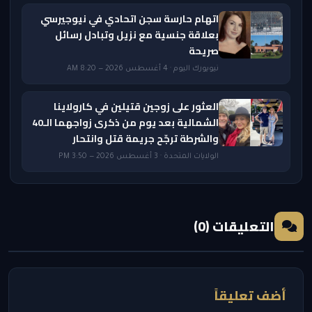
اتهام حارسة سجن اتحادي في نيوجيرسي
بعلاقة جنسية مع نزيل وتبادل رسائل
صريحة
نيويورك اليوم · 4 أغسطس 2026 — 8:20 AM
العثور على زوجين قتيلين في كارولاينا
الشمالية بعد يوم من ذكرى زواجهما الـ40
والشرطة ترجّح جريمة قتل وانتحار
الولايات المتحدة · 3 أغسطس 2026 — 3:50 PM
التعليقات (0)
أضف تعليقاً