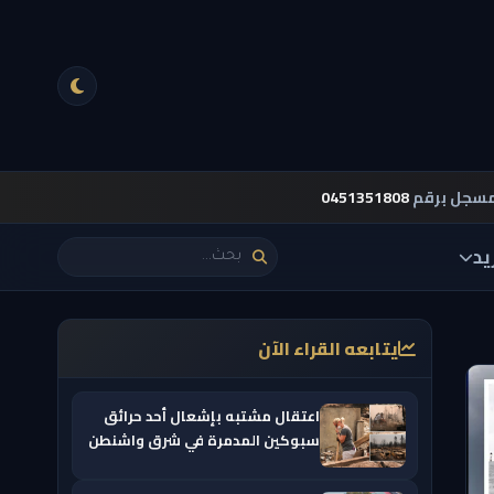
مسجل برقم
0451351808
يد
يتابعه القراء الآن
اعتقال مشتبه بإشعال أحد حرائق
سبوكين المدمرة في شرق واشنطن