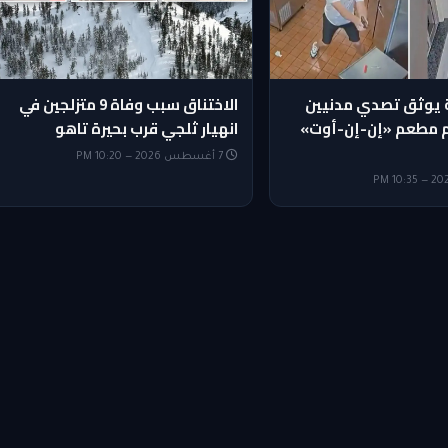
ة يوثق تصدي مدنيين
الاختناق سبب وفاة 9 متزلجين في
 مطعم «إن-إن-أوت»
انهيار ثلجي قرب بحيرة تاهو
7 أغسطس 2026 — 10:20 PM