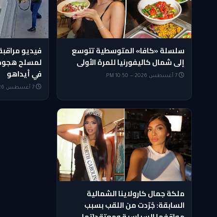
سلسلة «كافا» المتوسطية تتوسع
فيديو مراقب
إلى شمال كاليفورنيا للمرة الأولى
لمسلح هجوم
في أيداهو
7 أغسطس 2026 — 10:50 PM
7 أغسطس 2026 — 10:35 PM
ملكة جمال كارولاينا الشمالية
السابقة: جُرّدت من اللقب بسبب
مواقفها السياسية ومعتقداتها