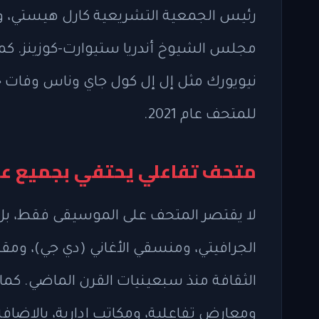
رئيس الجمعية التشريعية كارل هيستي، وحا
مجلس الشيوخ أندريا ستيوارت-كوزينز. ك
نيويورك مثل إل إل كول جاي وناس وفات
للمتحف عام 2021.
متحف تفاعلي يحتفي بجميع عن
لا يقتصر المتحف على الموسيقى فقط، بل
الجرافيتي، ومنسقي الأغاني (دي جي)، ومقد
الثقافة منذ سبعينيات القرن الماضي. ك
ومعارض تفاعلية، ومكاتب إدارية، بالإضافة 