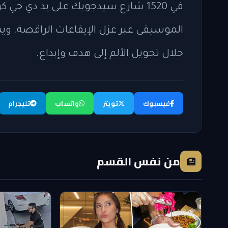
في 1520 شارع سيدجويك على يد دي جي 
الموسيقى عبر عزل الإيقاعات الراقصة. و
خلال تحويل الألم إلى هدف وإبداع.
فيسبوك
تويتر
واتساب
تليجرام
من نفس القسم