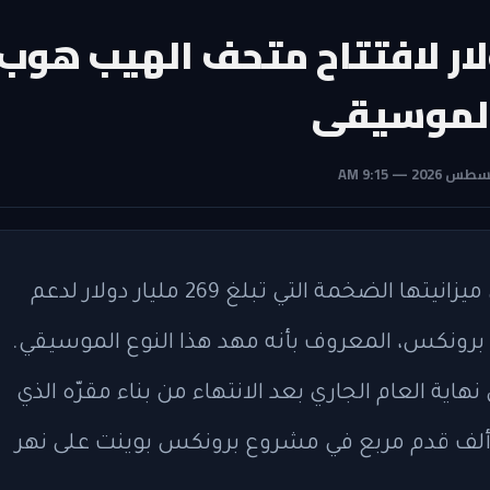
ار لافتتاح متحف الهيب هوب
 الموسيقى
خصصت ولاية نيويورك مليون دولار ضمن ميزانيتها الضخمة التي تبلغ 269 مليار دولار لدعم
ونكس، المعروف بأنه مهد هذا النوع الموسيقي.
اية العام الجاري بعد الانتهاء من بناء مقرّه الذي
لغ تكلفته 80 مليون دولار ومساحته 52 ألف قدم مربع في مشروع برونكس بوينت على نهر