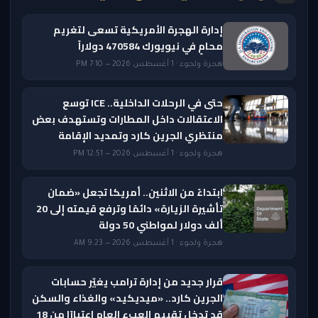
إدارة الهجرة الأمريكية تسعى لتغريم
محامٍ في نيويورك 470584 دولاراً
هجرة ولجوء · 1 أغسطس 2026 — 7:10 PM
حتى في الرحلات الداخلية.. ICE توسع
الاعتقالات داخل المطارات وتستهدف بعض
منتظري الجرين كارد وتمديد الإقامة
هجرة ولجوء · 1 أغسطس 2026 — 12:51 PM
ابتداءً من الاثنين.. أمريكا تجعل «ضمان
تأشيرة الزيارة» دائمًا وترفع قيمته إلى 20
ألف دولار لمواطني 50 دولة
هجرة ولجوء · 1 أغسطس 2026 — 9:23 AM
قرار جديد من إدارة ترامب يغيّر حسابات
الجرين كارد.. «ميديكيد» والغذاء والسكن
قد تدخل تقييم العبء العام اعتبارًا من 18