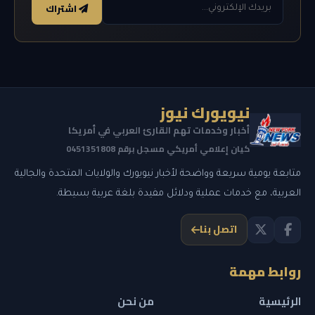
اشتراك
نيويورك نيوز
أخبار وخدمات تهم القارئ العربي في أمريكا
كيان إعلامي أمريكي مسجل برقم 0451351808
متابعة يومية سريعة وواضحة لأخبار نيويورك والولايات المتحدة والجالية
العربية، مع خدمات عملية ودلائل مفيدة بلغة عربية بسيطة.
اتصل بنا
روابط مهمة
الرئيسية
من نحن