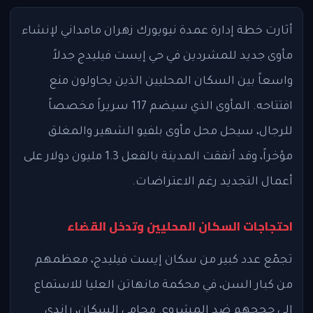
أثارت خطة إدارة عمدة نيويورك زهران مامداني لإنشاء
مأوى جديد للمشردين في حي إيست فيليدج جدلاً
واسعاً بين السكان المحليين الذين يحاولون منع
افتتاحه. المأوى الذي سيضم 117 سريراً مخصصاً
للرجال، سيحل محل مأوى بلفيو الشهير والمغلق
مؤخراً، وقد أنفقت المدينة بالفعل 1.3 مليون دولار على
أعمال التجديد رغم الاعتراضات.
احتجاجات السكان المحليين وتدخل القضاء
تجمّع عدد كبير من سكان إيست فيليدج، معظمهم
من كبار السن، في محكمة مانهاتن العليا للاستماع
إلى حججهم ضد المشروع. محامي السكان، راندي