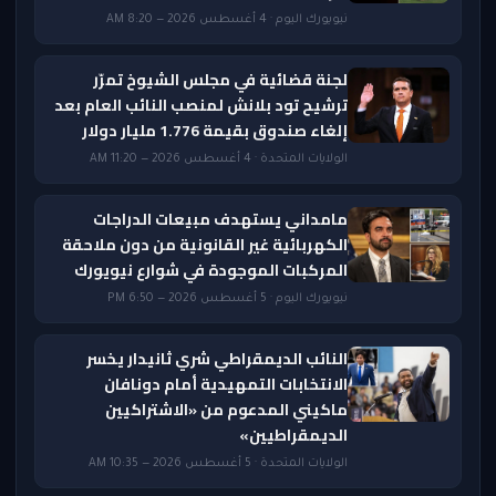
نيويورك اليوم · 4 أغسطس 2026 — 8:20 AM
لجنة قضائية في مجلس الشيوخ تمرّر
ترشيح تود بلانش لمنصب النائب العام بعد
إلغاء صندوق بقيمة 1.776 مليار دولار
الولايات المتحدة · 4 أغسطس 2026 — 11:20 AM
مامداني يستهدف مبيعات الدراجات
الكهربائية غير القانونية من دون ملاحقة
المركبات الموجودة في شوارع نيويورك
نيويورك اليوم · 5 أغسطس 2026 — 6:50 PM
النائب الديمقراطي شري ثانيدار يخسر
الانتخابات التمهيدية أمام دونافان
ماكيني المدعوم من «الاشتراكيين
الديمقراطيين»
الولايات المتحدة · 5 أغسطس 2026 — 10:35 AM