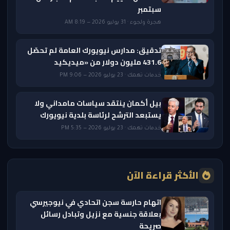
سبتمبر
هجرة ولجوء · 31 يوليو 2026 — 8:19 AM
تدقيق: مدارس نيويورك العامة لم تحصّل
431.6 مليون دولار من «ميديكيد
خدمات تهمك · 23 يوليو 2026 — 9:06 PM
بيل أكمان ينتقد سياسات مامداني ولا
يستبعد الترشح لرئاسة بلدية نيويورك
خدمات تهمك · 23 يوليو 2026 — 5:35 PM
الأكثر قراءة الآن
اتهام حارسة سجن اتحادي في نيوجيرسي
بعلاقة جنسية مع نزيل وتبادل رسائل
صريحة