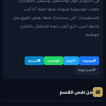
في ناشونال مول بواشنطن. ويشمل المهرجان
حفلات موسيقية متنوعة، منها حفلة "أنا أحب
التسعينيات" التي ستشارك فيها بعض الفرق مثل
فانيللا آيس، الذي أعلن دعمه للاحتفال بالذكرى
الوطنية.
فيسبوك
تويتر
واتساب
تليجرام
نسخ الرابط
من نفس القسم