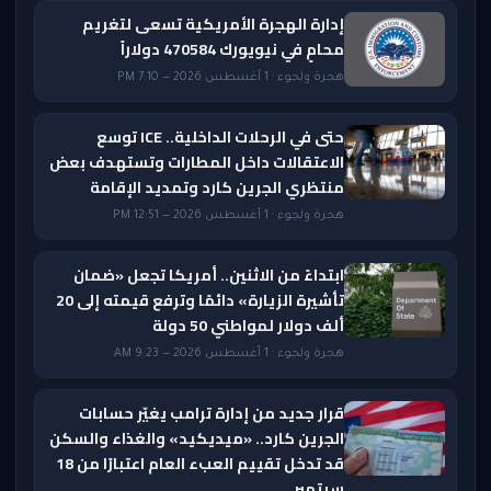
إدارة الهجرة الأمريكية تسعى لتغريم
محامٍ في نيويورك 470584 دولاراً
هجرة ولجوء · 1 أغسطس 2026 — 7:10 PM
حتى في الرحلات الداخلية.. ICE توسع
الاعتقالات داخل المطارات وتستهدف بعض
منتظري الجرين كارد وتمديد الإقامة
هجرة ولجوء · 1 أغسطس 2026 — 12:51 PM
ابتداءً من الاثنين.. أمريكا تجعل «ضمان
تأشيرة الزيارة» دائمًا وترفع قيمته إلى 20
ألف دولار لمواطني 50 دولة
هجرة ولجوء · 1 أغسطس 2026 — 9:23 AM
قرار جديد من إدارة ترامب يغيّر حسابات
الجرين كارد.. «ميديكيد» والغذاء والسكن
قد تدخل تقييم العبء العام اعتبارًا من 18
سبتمبر