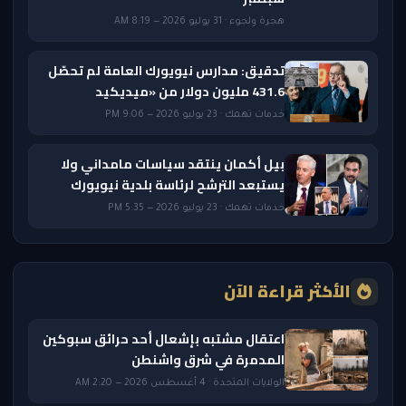
هجرة ولجوء · 31 يوليو 2026 — 8:19 AM
تدقيق: مدارس نيويورك العامة لم تحصّل
431.6 مليون دولار من «ميديكيد
خدمات تهمك · 23 يوليو 2026 — 9:06 PM
بيل أكمان ينتقد سياسات مامداني ولا
يستبعد الترشح لرئاسة بلدية نيويورك
خدمات تهمك · 23 يوليو 2026 — 5:35 PM
الأكثر قراءة الآن
اعتقال مشتبه بإشعال أحد حرائق سبوكين
المدمرة في شرق واشنطن
الولايات المتحدة · 4 أغسطس 2026 — 2:20 AM