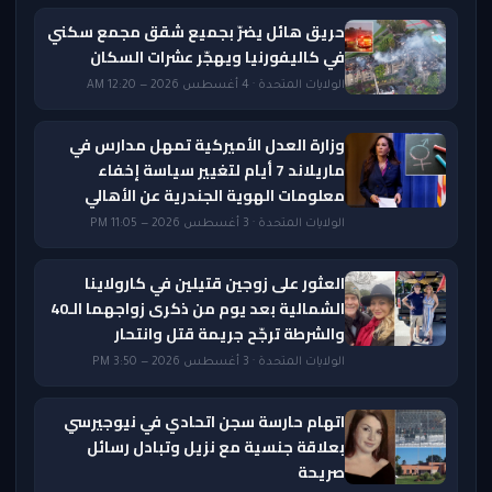
حريق هائل يضرّ بجميع شقق مجمع سكني
في كاليفورنيا ويهجّر عشرات السكان
الولايات المتحدة · 4 أغسطس 2026 — 12:20 AM
وزارة العدل الأميركية تمهل مدارس في
ماريلاند 7 أيام لتغيير سياسة إخفاء
معلومات الهوية الجندرية عن الأهالي
الولايات المتحدة · 3 أغسطس 2026 — 11:05 PM
العثور على زوجين قتيلين في كارولاينا
الشمالية بعد يوم من ذكرى زواجهما الـ40
والشرطة ترجّح جريمة قتل وانتحار
الولايات المتحدة · 3 أغسطس 2026 — 3:50 PM
اتهام حارسة سجن اتحادي في نيوجيرسي
بعلاقة جنسية مع نزيل وتبادل رسائل
صريحة