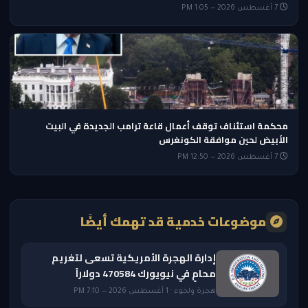
7 أغسطس 2026 — 1:05 PM
محكمة استئناف توقف أعمال قاعة ترامب الجديدة في البيت
الأبيض لحين موافقة الكونغرس
7 أغسطس 2026 — 12:50 PM
موضوعات خدمية قد تهمك أيضًا
إدارة الهجرة الأمريكية تسعى لتغريم
محامٍ في نيويورك 470584 دولاراً
هجرة ولجوء · 1 أغسطس 2026 — 7:10 PM