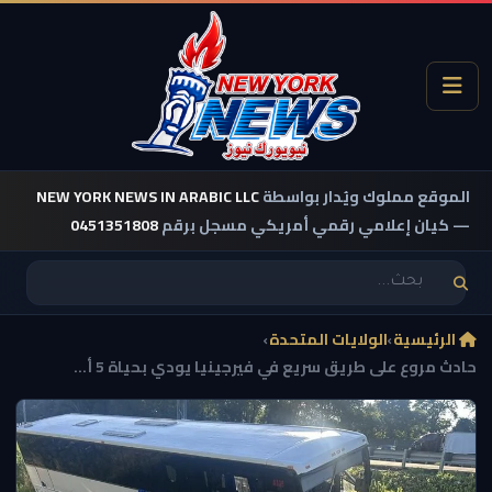
الموقع مملوك ويُدار بواسطة
NEW YORK NEWS IN ARABIC LLC
— كيان إعلامي رقمي أمريكي مسجل برقم
0451351808
الرئيسية
›
الولايات المتحدة
›
حادث مروع على طريق سريع في فيرجينيا يودي بحياة 5 أ...