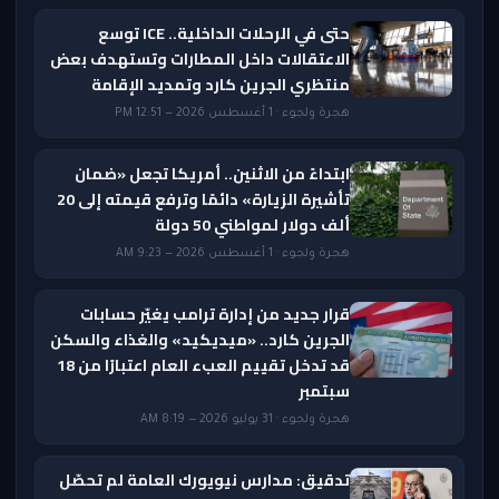
حتى في الرحلات الداخلية.. ICE توسع
الاعتقالات داخل المطارات وتستهدف بعض
منتظري الجرين كارد وتمديد الإقامة
هجرة ولجوء · 1 أغسطس 2026 — 12:51 PM
ابتداءً من الاثنين.. أمريكا تجعل «ضمان
تأشيرة الزيارة» دائمًا وترفع قيمته إلى 20
ألف دولار لمواطني 50 دولة
هجرة ولجوء · 1 أغسطس 2026 — 9:23 AM
قرار جديد من إدارة ترامب يغيّر حسابات
الجرين كارد.. «ميديكيد» والغذاء والسكن
قد تدخل تقييم العبء العام اعتبارًا من 18
سبتمبر
هجرة ولجوء · 31 يوليو 2026 — 8:19 AM
تدقيق: مدارس نيويورك العامة لم تحصّل