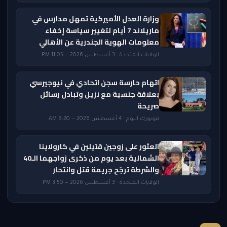
وزارة العدل الأميركية تمهل مدارس في
ماريلاند 7 أيام لتغيير سياسة إخفاء
معلومات الهوية الجندرية عن الأهالي
الولايات المتحدة · 3 أغسطس 2026 — 11:05 PM
اتهام حارسة سجن اتحادي في نيوجيرسي
بعلاقة جنسية مع نزيل وتبادل رسائل
صريحة
نيويورك اليوم · 4 أغسطس 2026 — 8:20 AM
العثور على زوجين قتيلين في كارولاينا
الشمالية بعد يوم من ذكرى زواجهما الـ40
والشرطة ترجّح جريمة قتل وانتحار
الولايات المتحدة · 3 أغسطس 2026 — 3:50 PM