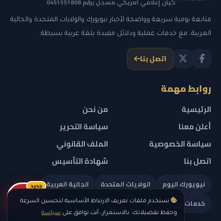
كيان إعلامي أمريكي مسجل برقم 0451351808
متابعة يومية سريعة وواضحة لأخبار نيويورك والولايات المتحدة والجالية
العربية، مع خدمات عملية ودلائل مفيدة بلغة عربية بسيطة.
اتصل بنا
روابط مهمة
الرئيسية
من نحن
أعلن معنا
سياسة التحرير
سياسة الخصوصية
الملف القانوني
اتصل بنا
شهادة التأسيس
نيويورك اليوم
الولايات المتحدة
الجالية العربية
جديد
ريلز
خدمات تهمك
نستخدم ملفات تعريف الارتباط الأساسية لتحسين السرعة
وحفظ تفضيلاتك. بالاستمرار، أنت توافق على
سياسة