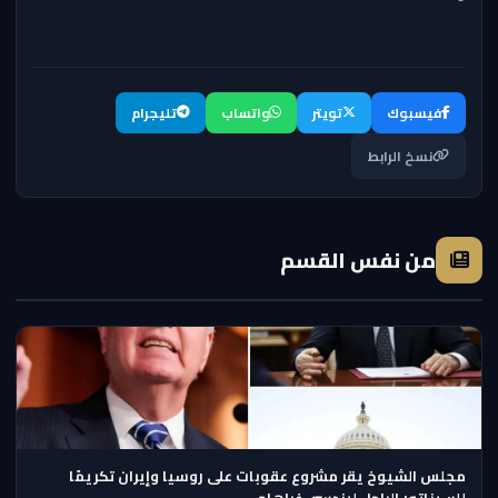
فيسبوك
تويتر
واتساب
تليجرام
نسخ الرابط
من نفس القسم
مجلس الشيوخ يقر مشروع عقوبات على روسيا وإيران تكريمًا
للسيناتور الراحل ليندسي غراهام