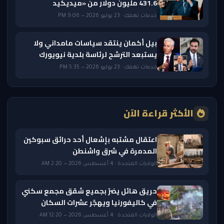
431.6 مليون دولار من «ميديكيد
خدمات تهمك · 23 يوليو 2026 — 9:06 PM
بيل أكمان ينتقد سياسات مامداني ولا
يستبعد الترشح لرئاسة بلدية نيويورك
خدمات تهمك · 23 يوليو 2026 — 5:35 PM
الأكثر قراءة الآن
اعتقال مشتبه بإشعال أحد حرائق سبوكين
المدمرة في شرق واشنطن
الولايات المتحدة · 4 أغسطس 2026 — 2:20 AM
حريق هائل يضرّ بجميع شقق مجمع سكني
في كاليفورنيا ويهجّر عشرات السكان
الولايات المتحدة · 4 أغسطس 2026 — 12:20 AM