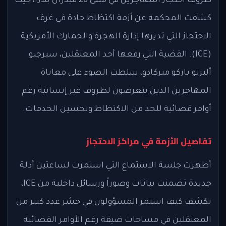
ظروف احتجاز المهاجرين في مبنى 26 فيدرال بلازا، حيث
كشفت المحكمة عن أزمة اكتظاظ حادة في غرف
الاحتجاز التي تديرها إدارة الهجرة والجمارك الأمريكية
(ICE). القضية التي رفعها أحد المعتقلين، سيرجيو
ألبرتو باركو ميركادو، سلطت الضوء على معاناة
المهاجرين الذين يتعرضون لظروف غير إنسانية رغم
أوامر قضائية للحد من الاكتظاظ وتحسين الخدمات.
تفاصيل الأزمة في مراكز الاحتجاز
أظهرت جلسة الاستماع التي استمرت لساعتين أدلة
جديدة تضمنت بيانات وصوراً ورسائل داخلية من ICE،
تكشف كيف استمر المسؤولون في حشر عدد كبير من
المعتقلين في مساحات ضيقة رغم الأوامر القضائية