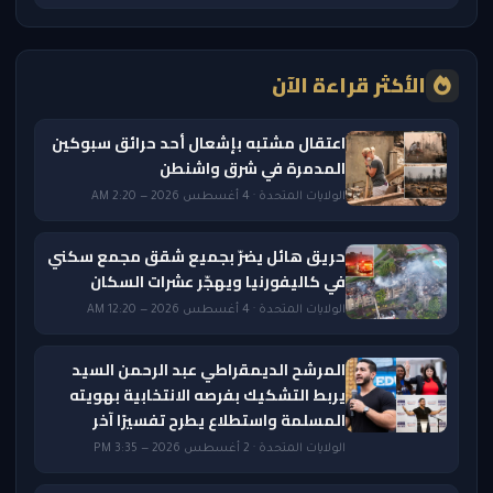
الأكثر قراءة الآن
اعتقال مشتبه بإشعال أحد حرائق سبوكين
المدمرة في شرق واشنطن
الولايات المتحدة · 4 أغسطس 2026 — 2:20 AM
حريق هائل يضرّ بجميع شقق مجمع سكني
في كاليفورنيا ويهجّر عشرات السكان
الولايات المتحدة · 4 أغسطس 2026 — 12:20 AM
المرشح الديمقراطي عبد الرحمن السيد
يربط التشكيك بفرصه الانتخابية بهويته
المسلمة واستطلاع يطرح تفسيرًا آخر
الولايات المتحدة · 2 أغسطس 2026 — 3:35 PM