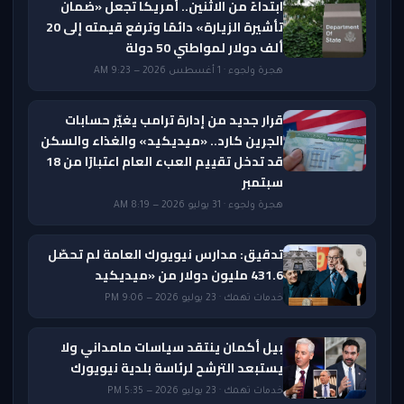
ابتداءً من الاثنين.. أمريكا تجعل «ضمان
تأشيرة الزيارة» دائمًا وترفع قيمته إلى 20
ألف دولار لمواطني 50 دولة
هجرة ولجوء · 1 أغسطس 2026 — 9:23 AM
قرار جديد من إدارة ترامب يغيّر حسابات
الجرين كارد.. «ميديكيد» والغذاء والسكن
قد تدخل تقييم العبء العام اعتبارًا من 18
سبتمبر
هجرة ولجوء · 31 يوليو 2026 — 8:19 AM
تدقيق: مدارس نيويورك العامة لم تحصّل
431.6 مليون دولار من «ميديكيد
خدمات تهمك · 23 يوليو 2026 — 9:06 PM
بيل أكمان ينتقد سياسات مامداني ولا
يستبعد الترشح لرئاسة بلدية نيويورك
خدمات تهمك · 23 يوليو 2026 — 5:35 PM