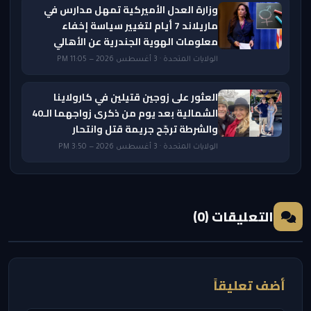
وزارة العدل الأميركية تمهل مدارس في
ماريلاند 7 أيام لتغيير سياسة إخفاء
معلومات الهوية الجندرية عن الأهالي
الولايات المتحدة · 3 أغسطس 2026 — 11:05 PM
العثور على زوجين قتيلين في كارولاينا
الشمالية بعد يوم من ذكرى زواجهما الـ40
والشرطة ترجّح جريمة قتل وانتحار
الولايات المتحدة · 3 أغسطس 2026 — 3:50 PM
التعليقات (0)
أضف تعليقاً