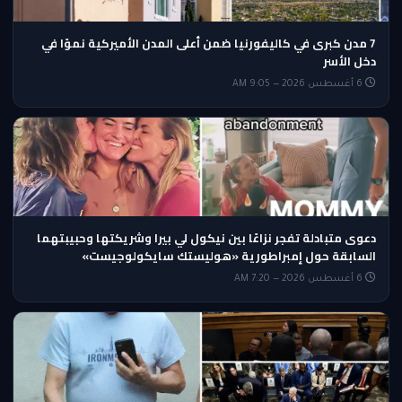
7 مدن كبرى في كاليفورنيا ضمن أعلى المدن الأميركية نموًا في
دخل الأسر
6 أغسطس 2026 — 9:05 AM
دعوى متبادلة تفجر نزاعًا بين نيكول لي بيرا وشريكتها وحبيبتهما
السابقة حول إمبراطورية «هوليستك سايكولوجيست»
6 أغسطس 2026 — 7:20 AM