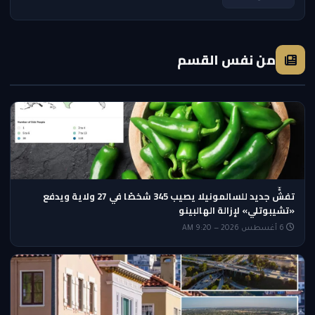
من نفس القسم
تفشٍّ جديد للسالمونيلا يصيب 345 شخصًا في 27 ولاية ويدفع
«تشيبوتلي» لإزالة الهالبينو
6 أغسطس 2026 — 9:20 AM