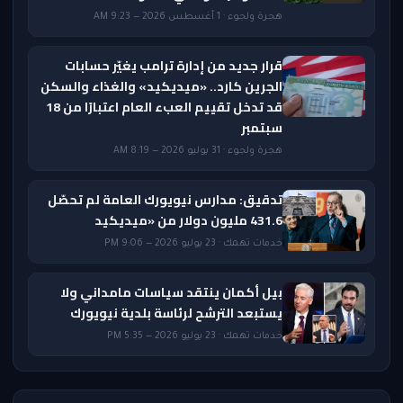
هجرة ولجوء · 1 أغسطس 2026 — 9:23 AM
قرار جديد من إدارة ترامب يغيّر حسابات
الجرين كارد.. «ميديكيد» والغذاء والسكن
قد تدخل تقييم العبء العام اعتبارًا من 18
سبتمبر
هجرة ولجوء · 31 يوليو 2026 — 8:19 AM
تدقيق: مدارس نيويورك العامة لم تحصّل
431.6 مليون دولار من «ميديكيد
خدمات تهمك · 23 يوليو 2026 — 9:06 PM
بيل أكمان ينتقد سياسات مامداني ولا
يستبعد الترشح لرئاسة بلدية نيويورك
خدمات تهمك · 23 يوليو 2026 — 5:35 PM