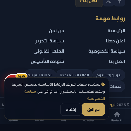
اتصل بنا
روابط مهمة
الرئيسية
من نحن
أعلن معنا
سياسة التحرير
سياسة الخصوصية
الملف القانوني
اتصل بنا
شهادة التأسيس
نيويورك اليوم
الولايات المتحدة
الجالية العربية
جديد
ريلز
خدمات تهمك
نستخدم ملفات تعريف الارتباط الأساسية لتحسين السرعة
وحفظ تفضيلاتك. بالاستمرار، أنت توافق على
سياسة
الخصوصية
.
© 2026
نيويورك نيوز
— جميع الحقوق محفوظة — NEW YORK NEWS
موافق
إخفاء
IN ARABIC LLC — رقم التسجيل 0451351808
الرئيسية
نيويورك
بحث
القائمة
المظهر