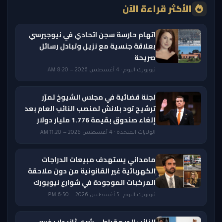
الأكثر قراءة الآن
اتهام حارسة سجن اتحادي في نيوجيرسي
بعلاقة جنسية مع نزيل وتبادل رسائل
صريحة
نيويورك اليوم · 4 أغسطس 2026 — 8:20 AM
لجنة قضائية في مجلس الشيوخ تمرّر
ترشيح تود بلانش لمنصب النائب العام بعد
إلغاء صندوق بقيمة 1.776 مليار دولار
الولايات المتحدة · 4 أغسطس 2026 — 11:20 AM
مامداني يستهدف مبيعات الدراجات
الكهربائية غير القانونية من دون ملاحقة
المركبات الموجودة في شوارع نيويورك
نيويورك اليوم · 5 أغسطس 2026 — 6:50 PM