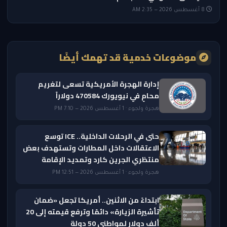
8 أغسطس 2026 — 2:35 AM
موضوعات خدمية قد تهمك أيضًا
إدارة الهجرة الأمريكية تسعى لتغريم
محامٍ في نيويورك 470584 دولاراً
هجرة ولجوء · 1 أغسطس 2026 — 7:10 PM
حتى في الرحلات الداخلية.. ICE توسع
الاعتقالات داخل المطارات وتستهدف بعض
منتظري الجرين كارد وتمديد الإقامة
هجرة ولجوء · 1 أغسطس 2026 — 12:51 PM
ابتداءً من الاثنين.. أمريكا تجعل «ضمان
تأشيرة الزيارة» دائمًا وترفع قيمته إلى 20
ألف دولار لمواطني 50 دولة