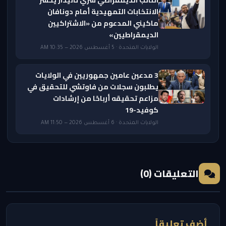
النائب الديمقراطي شري ثانيدار يخسر
الانتخابات التمهيدية أمام دونافان
ماكيني المدعوم من «الاشتراكيين
الديمقراطيين»
الولايات المتحدة · 5 أغسطس 2026 — 10:35 AM
3 مدعين عامين جمهوريين في الولايات
يطلبون سجلات من فاوتشي للتحقيق في
مزاعم تحقيقه أرباحًا من إرشادات
كوفيد-19
الولايات المتحدة · 6 أغسطس 2026 — 11:50 AM
التعليقات (0)
أضف تعليقاً