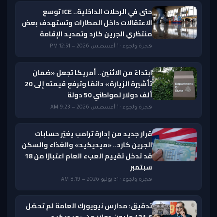
حتى في الرحلات الداخلية.. ICE توسع
الاعتقالات داخل المطارات وتستهدف بعض
منتظري الجرين كارد وتمديد الإقامة
هجرة ولجوء · 1 أغسطس 2026 — 12:51 PM
ابتداءً من الاثنين.. أمريكا تجعل «ضمان
تأشيرة الزيارة» دائمًا وترفع قيمته إلى 20
ألف دولار لمواطني 50 دولة
هجرة ولجوء · 1 أغسطس 2026 — 9:23 AM
قرار جديد من إدارة ترامب يغيّر حسابات
الجرين كارد.. «ميديكيد» والغذاء والسكن
قد تدخل تقييم العبء العام اعتبارًا من 18
سبتمبر
هجرة ولجوء · 31 يوليو 2026 — 8:19 AM
تدقيق: مدارس نيويورك العامة لم تحصّل