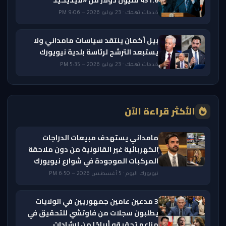
431.6 مليون دولار من «ميديكيد
خدمات تهمك · 23 يوليو 2026 — 9:06 PM
بيل أكمان ينتقد سياسات مامداني ولا
يستبعد الترشح لرئاسة بلدية نيويورك
خدمات تهمك · 23 يوليو 2026 — 5:35 PM
الأكثر قراءة الآن
مامداني يستهدف مبيعات الدراجات
الكهربائية غير القانونية من دون ملاحقة
المركبات الموجودة في شوارع نيويورك
نيويورك اليوم · 5 أغسطس 2026 — 6:50 PM
3 مدعين عامين جمهوريين في الولايات
يطلبون سجلات من فاوتشي للتحقيق في
مزاعم تحقيقه أرباحًا من إرشادات