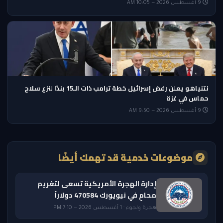
9 أغسطس 2026 — 10:05 AM
نتنياهو يعلن رفض إسرائيل خطة ترامب ذات الـ15 بندًا لنزع سلاح
حماس في غزة
9 أغسطس 2026 — 9:50 AM
موضوعات خدمية قد تهمك أيضًا
إدارة الهجرة الأمريكية تسعى لتغريم
محامٍ في نيويورك 470584 دولاراً
هجرة ولجوء · 1 أغسطس 2026 — 7:10 PM