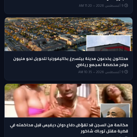
9 أغسطس 2026 — 11:20 AM
محتالون يخدعون مدينة بيتسبرغ بكاليفورنيا لتحويل نحو مليون
دولار مخصصة لمجمع رياضي
9 أغسطس 2026 — 10:35 AM
مكالمة من السجن قد تقوّض دفاع دوان ديفيس قبل محاكمته في
قضية مقتل توباك شاكور