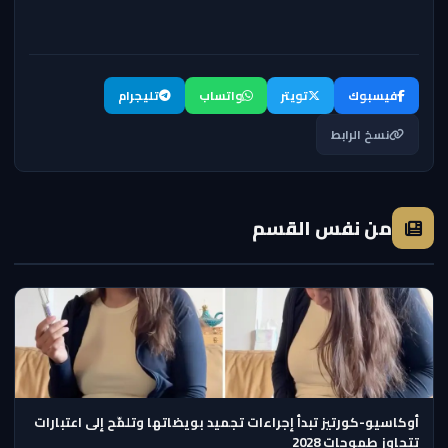
فيسبوك
تويتر
واتساب
تليجرام
نسخ الرابط
من نفس القسم
أوكاسيو-كورتيز تبدأ إجراءات تجميد بويضاتها وتلمّح إلى اعتبارات
تتجاوز طموحات 2028