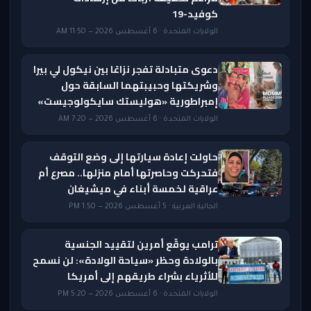
كوفيد-19
الولايات المتحدة · 6 أغسطس 2026 — 11:50 AM
دعوى متبادلة تفجر نزاعًا بين نيكول لي بيرا
وشريكتها وحبيبتهما السابقة حول
إمبراطورية «هوليستك سايكولوجيست»
الولايات المتحدة · 6 أغسطس 2026 — 7:20 AM
حاولت إعادة سيارتها إلى وضع التوقف
فتحركت وحاصرتها أمام منزلها.. مصرع أم
عراقية لخمسة أبناء في ميشيغان
الجالية العربية · 5 أغسطس 2026 — 1:50 PM
ترامب يوقّع أمرين لتقييد الجنسية
بالولادة وحظر «سياحة الولادة»: لن نسمح
للأثرياء بشراء طريقهم إلى أمريكا
الولايات المتحدة · 6 أغسطس 2026 — 5:20 PM