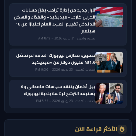
قرار جديد من إدارة ترامب يغيّر حسابات
الجرين كارد.. «ميديكيد» والغذاء والسكن
قد تدخل تقييم العبء العام اعتبارًا من 18
سبتمبر
هجرة ولجوء · 31 يوليو 2026 — 8:19 AM
تدقيق: مدارس نيويورك العامة لم تحصّل
431.6 مليون دولار من «ميديكيد
خدمات تهمك · 23 يوليو 2026 — 9:06 PM
بيل أكمان ينتقد سياسات مامداني ولا
يستبعد الترشح لرئاسة بلدية نيويورك
خدمات تهمك · 23 يوليو 2026 — 5:35 PM
الأكثر قراءة الآن