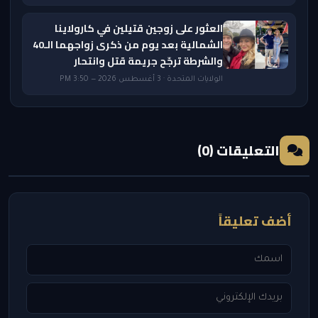
العثور على زوجين قتيلين في كارولاينا
الشمالية بعد يوم من ذكرى زواجهما الـ40
والشرطة ترجّح جريمة قتل وانتحار
الولايات المتحدة · 3 أغسطس 2026 — 3:50 PM
التعليقات (0)
أضف تعليقاً