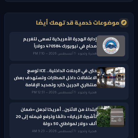
موضوعات خدمية قد تهمك أيضًا
إدارة الهجرة الأمريكية تسعى لتغريم
محامٍ في نيويورك 470584 دولاراً
هجرة ولجوء · 1 أغسطس 2026 — 7:10 PM
حتى في الرحلات الداخلية.. ICE توسع
الاعتقالات داخل المطارات وتستهدف بعض
منتظري الجرين كارد وتمديد الإقامة
هجرة ولجوء · 1 أغسطس 2026 — 12:51 PM
ابتداءً من الاثنين.. أمريكا تجعل «ضمان
تأشيرة الزيارة» دائمًا وترفع قيمته إلى 20
ألف دولار لمواطني 50 دولة
هجرة ولجوء · 1 أغسطس 2026 — 9:23 AM