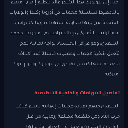
أُحيل إلى نيويورك هذا الشهر قائد تنظيم إرهابي متهم
بالتخطيط لسلسلة هجمات في أوروبا وكندا والولايات
المتحدة، من بينها محاولة استهداف إيفانكا ترامب،
ابنة الرئيس الأميركي دونالد ترامب، في فلوريدا. محمد
السعدي، وهو عراقي الجنسية، يواجه ثمانية تهم
تتعلق بتنفيذ هجمات وعمليات فاشلة ضد أهداف
متعددة، بينها كنيس يهودي في نيويورك وفروع بنوك
أميركية.
تفاصيل الاتهامات والخلفية التنظيمية
السعدي متهم بقيادة عمليات إرهابية باسم كتائب
حزب الله، وهي منظمة مصنفة إرهابية من قبل
الولايات المتحدة وتعمل في العراق. وتربطها