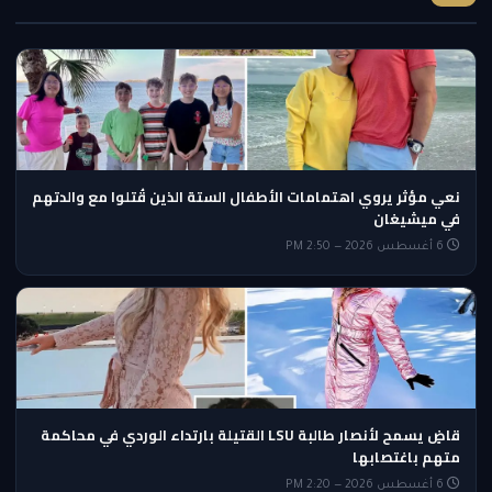
نعي مؤثر يروي اهتمامات الأطفال الستة الذين قُتلوا مع والدتهم
في ميشيغان
6 أغسطس 2026 — 2:50 PM
قاضٍ يسمح لأنصار طالبة LSU القتيلة بارتداء الوردي في محاكمة
متهم باغتصابها
6 أغسطس 2026 — 2:20 PM