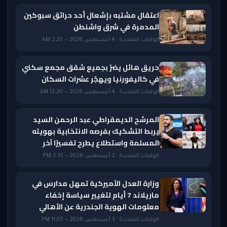
اعتقال مشتبه بإشعال أحد حرائق سبوكين
المدمرة في شرق واشنطن
الولايات المتحدة · 4 أغسطس 2026 — 2:20 AM
حريق هائل يضرّ بجميع شقق مجمع سكني
في كاليفورنيا ويهجّر عشرات السكان
الولايات المتحدة · 4 أغسطس 2026 — 12:20 AM
المرشح الديمقراطي عبد الرحمن السيد
يربط التشكيك بفرصه الانتخابية بهويته
المسلمة واستطلاع يطرح تفسيرًا آخر
الولايات المتحدة · 2 أغسطس 2026 — 3:35 PM
وزارة العدل الأميركية تمهل مدارس في
ماريلاند 7 أيام لتغيير سياسة إخفاء
معلومات الهوية الجندرية عن الأهالي
الولايات المتحدة · 3 أغسطس 2026 — 11:05 PM