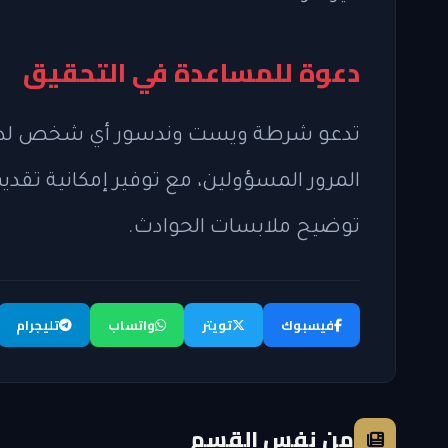
دعوة للمساعدة في التحقيق
تدعو شرطة ويست وندسور أي شخص لديه 
المرور المسؤولين، مع توفير إمكانية تقد
توضيح ملابسات الحوادث.
فيسبوك
تويتر
واتساب
تليجرام
من نفس القسم