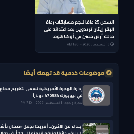
السجن 25 عامًا لنجم مسابقات رعاة
البقر إيثان تريدويل بعد اعتدائه على
مالك أرض مسن في أوكلاهوما
8 أغسطس 2026 — 1:20 AM
موضوعات خدمية قد تهمك أيضًا
إدارة الهجرة الأمريكية تسعى لتغريم محامٍ
في نيويورك 470584 دولاراً
هجرة ولجوء · 1 أغسطس 2026 — 7:10 PM
ابتداءً من الاثنين.. أمريكا تجعل «ضمان تأشي
الزيارة» دائمًا وترفع قيمته إلى 20 ألف دول