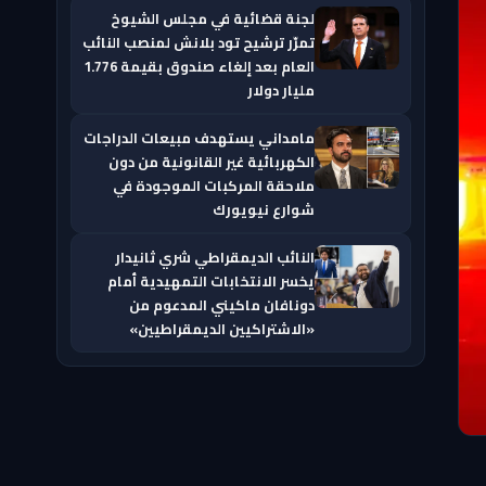
لجنة قضائية في مجلس الشيوخ
تمرّر ترشيح تود بلانش لمنصب النائب
العام بعد إلغاء صندوق بقيمة 1.776
مليار دولار
مامداني يستهدف مبيعات الدراجات
الكهربائية غير القانونية من دون
ملاحقة المركبات الموجودة في
شوارع نيويورك
النائب الديمقراطي شري ثانيدار
يخسر الانتخابات التمهيدية أمام
دونافان ماكيني المدعوم من
«الاشتراكيين الديمقراطيين»