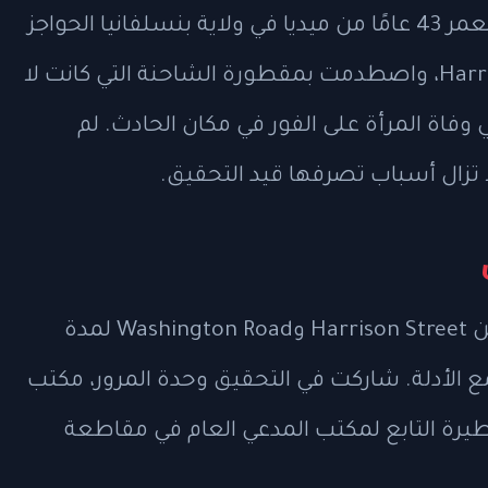
5:20 صباحًا عندما تجاوزت امرأة تبلغ من العمر 43 عامًا من ميديا في ولاية بنسلفانيا الحواجز
الأمنية على نفس الطريق عند Harrison Street، واصطدمت بمقطورة الشاحنة التي كانت لا
اة المرأة على الفور في مكان الحادث. لم
ا تزال أسباب تصرفها قيد التحقيق.
أغلقت السلطات طريق Route 1 South بين Harrison Street وWashington Road لمدة
 الأدلة. شاركت في التحقيق وحدة المرور، مكتب
يرة التابع لمكتب المدعي العام في مقاطعة