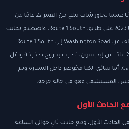
وقع الحادث الأول حوالي الساعة 1:58 صباحًا عندما تجاوز شاب يبلغ من العمر 22 عامًا من
فيلادلفيا إشارة حمراء بسيارته من نوع كيا 2023 على طريق Route 1 South، واصطدم بجانب
الراكب لشاحنة نصف مقطورة كانت تنعطف من Washington Road إلى Route 1 South.
سائق الشاحنة، وهو رجل يبلغ من العمر 28 عامًا من إيديسون، أصيب بجروح طفيفة ونقل
إلى مستشفى Capital Health Fuld Campus. أما سائق الكيا فحُوصر داخل السيارة وتم
 نفس المستشفى وهو في حالة حرجة.
ع الحادث الأول
 الحادث الأول، وقع حادث ثانٍ حوالي الساعة