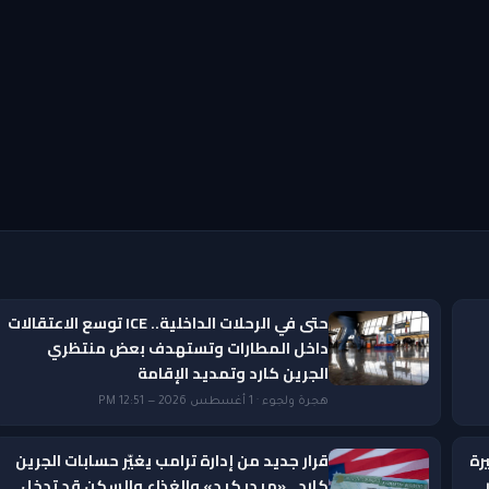
حتى في الرحلات الداخلية.. ICE توسع الاعتقالات
داخل المطارات وتستهدف بعض منتظري
الجرين كارد وتمديد الإقامة
هجرة ولجوء · 1 أغسطس 2026 — 12:51 PM
رة
قرار جديد من إدارة ترامب يغيّر حسابات الجرين
ار
كارد.. «ميديكيد» والغذاء والسكن قد تدخل