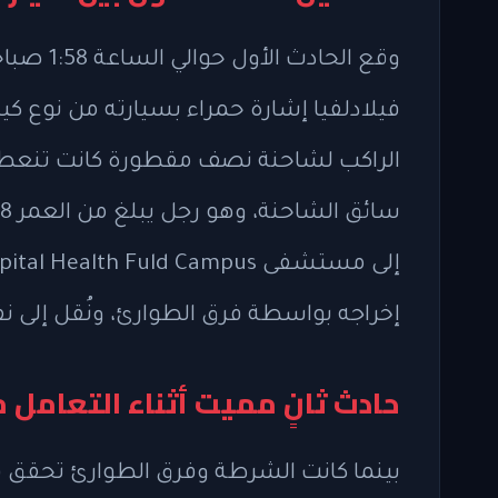
إخراجه بواسطة فرق الطوارئ، ونُقل إلى
حادث ثانٍ مميت أثناء التعامل م
بينما كانت الشرطة وفرق الطوارئ تحقق في