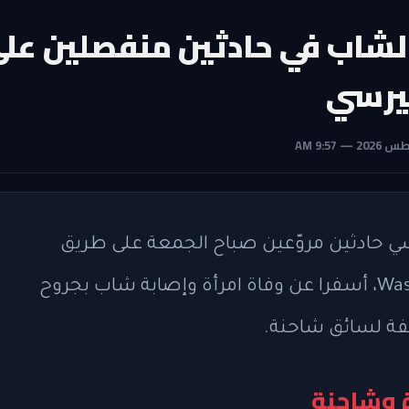
 لشاب في حادثين منفصلين عل
 حادثين مروّعين صباح الجمعة على طريق
Route 1 South عند تقاطع Washington Road، أسفرا عن وفاة امرأة وإصابة شاب بجروح
يفة لسائق شاحنة.
ة وشاحنة