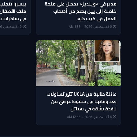
مدير في «وينديز» يحصل على منحة
بيسيرا يتجنب
كاملة إلى ييل بدعم من أصحاب
ملف الأطفال 
العمل في كيب كود
في ساكرامنت
6 أغسطس 2026 — 1:35 AM
6 أغسطس 2026 — 1:05 AM
عائلة طالبة من UCLA تثير تساؤلات
بعد وفاتها في سقوط عرضي من
نافذة بشقة في سياتل
6 أغسطس 2026 — 12:35 AM