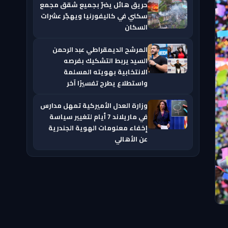
حريق هائل يضرّ بجميع شقق مجمع
سكني في كاليفورنيا ويهجّر عشرات
السكان
المرشح الديمقراطي عبد الرحمن
السيد يربط التشكيك بفرصه
الانتخابية بهويته المسلمة
واستطلاع يطرح تفسيرًا آخر
وزارة العدل الأميركية تمهل مدارس
في ماريلاند 7 أيام لتغيير سياسة
إخفاء معلومات الهوية الجندرية
عن الأهالي