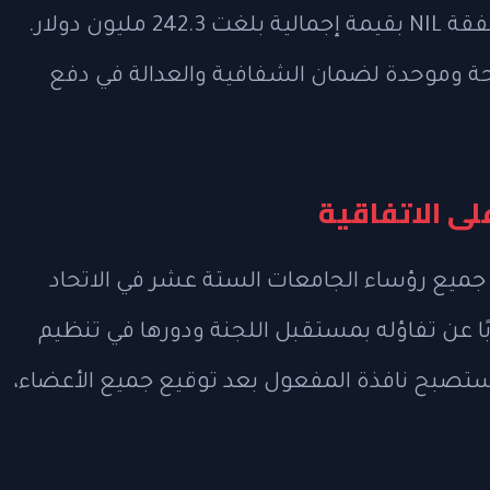
العام من الموافقة على أكثر من 26 ألف صفقة NIL بقيمة إجمالية بلغت 242.3 مليون دولار.
ة وموحدة لضمان الشفافية والعدالة في دفع
يت يورمارك، مفوض اتحاد Big 12، أن جميع رؤساء الجامعات الستة عشر في الاتحاد
بًا عن تفاؤله بمستقبل اللجنة ودورها في تنظيم
ية ستصبح نافذة المفعول بعد توقيع جميع الأعضاء،