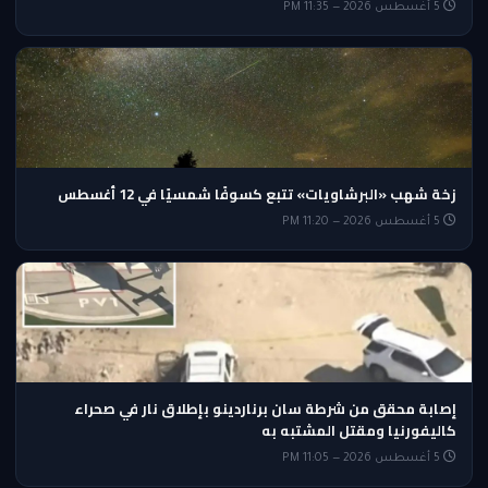
5 أغسطس 2026 — 11:35 PM
زخة شهب «البرشاويات» تتبع كسوفًا شمسيًا في 12 أغسطس
5 أغسطس 2026 — 11:20 PM
إصابة محقق من شرطة سان برناردينو بإطلاق نار في صحراء
كاليفورنيا ومقتل المشتبه به
5 أغسطس 2026 — 11:05 PM