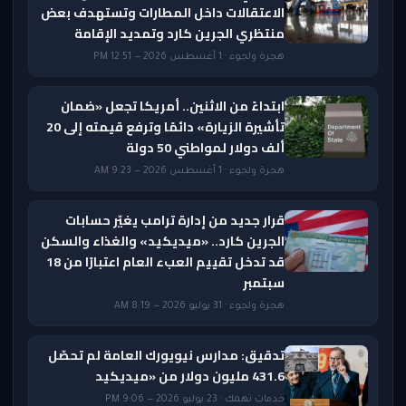
الاعتقالات داخل المطارات وتستهدف بعض
منتظري الجرين كارد وتمديد الإقامة
هجرة ولجوء · 1 أغسطس 2026 — 12:51 PM
ابتداءً من الاثنين.. أمريكا تجعل «ضمان
تأشيرة الزيارة» دائمًا وترفع قيمته إلى 20
ألف دولار لمواطني 50 دولة
هجرة ولجوء · 1 أغسطس 2026 — 9:23 AM
قرار جديد من إدارة ترامب يغيّر حسابات
الجرين كارد.. «ميديكيد» والغذاء والسكن
قد تدخل تقييم العبء العام اعتبارًا من 18
سبتمبر
هجرة ولجوء · 31 يوليو 2026 — 8:19 AM
تدقيق: مدارس نيويورك العامة لم تحصّل
431.6 مليون دولار من «ميديكيد
خدمات تهمك · 23 يوليو 2026 — 9:06 PM