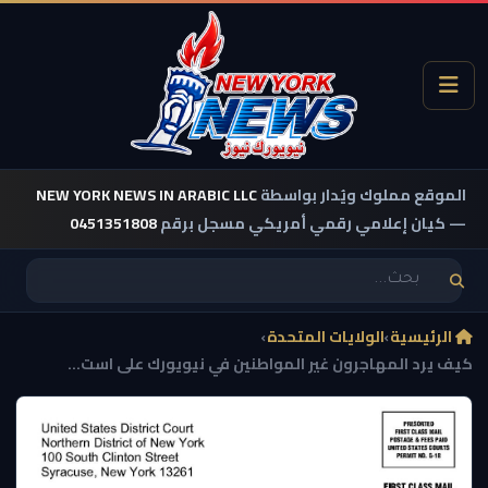
الموقع مملوك ويُدار بواسطة
NEW YORK NEWS IN ARABIC LLC
— كيان إعلامي رقمي أمريكي مسجل برقم
0451351808
الرئيسية
›
الولايات المتحدة
›
كيف يرد المهاجرون غير المواطنين في نيويورك على است...