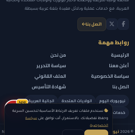
متابعة يومية سريعة وواضحة لأخبار نيويورك والولايات المتحدة والجالية
العربية، مع خدمات عملية ودلائل مفيدة بلغة عربية بسيطة.
اتصل بنا
روابط مهمة
الرئيسية
من نحن
أعلن معنا
سياسة التحرير
سياسة الخصوصية
الملف القانوني
اتصل بنا
شهادة التأسيس
نيويورك اليوم
الولايات المتحدة
الجالية العربية
جديد
ريلز
خدمات تهمك
نستخدم ملفات تعريف الارتباط الأساسية لتحسين السرعة
وحفظ تفضيلاتك. بالاستمرار، أنت توافق على
سياسة
الخصوصية
.
© 2026
نيويورك نيوز
— جميع الحقوق محفوظة — NEW YORK NEWS