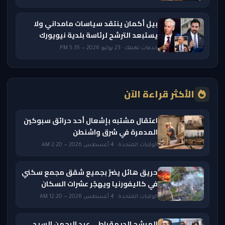
بيل أكمان ينتقد سياسات مامداني ولا
يستبعد الترشح لرئاسة بلدية نيويورك
خدمات تهمك · 23 يوليو 2026 — 5:35 PM
الأكثر قراءة الآن
اعتقال مشتبه بإشعال أحد حرائق سبوكين
المدمرة في شرق واشنطن
الولايات المتحدة · 4 أغسطس 2026 — 2:20 AM
حريق هائل يضرّ بجميع شقق مجمع سكني
في كاليفورنيا ويهجّر عشرات السكان
الولايات المتحدة · 4 أغسطس 2026 — 12:20 AM
المرشح الديمقراطي عبد الرحمن السيد