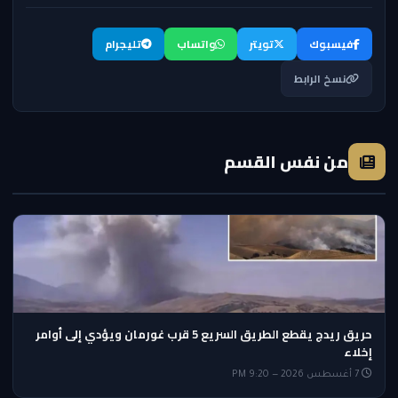
فيسبوك
تويتر
واتساب
تليجرام
نسخ الرابط
من نفس القسم
حريق ريدج يقطع الطريق السريع 5 قرب غورمان ويؤدي إلى أوامر
إخلاء
7 أغسطس 2026 — 9:20 PM