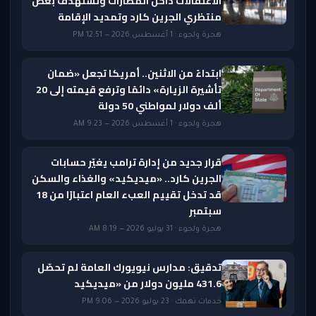
الاعتقالات داخل المطارات وتستهدف بعض
منتظري الجرين كارد وتمديد الإقامة
هجرة ولجوء · 1 أغسطس 2026 — 12:51 PM
ابتداءً من الاثنين.. أمريكا تجعل «ضمان
تأشيرة الزيارة» دائمًا وترفع قيمته إلى 20
ألف دولار لمواطني 50 دولة
هجرة ولجوء · 1 أغسطس 2026 — 9:23 AM
قرار جديد من إدارة ترامب يغيّر حسابات
الجرين كارد.. «ميديكيد» والغذاء والسكن
قد تدخل تقييم العبء العام اعتبارًا من 18
سبتمبر
هجرة ولجوء · 31 يوليو 2026 — 8:19 AM
تدقيق: مدارس نيويورك العامة لم تحصّل
431.6 مليون دولار من «ميديكيد
خدمات تهمك · 23 يوليو 2026 — 9:06 PM