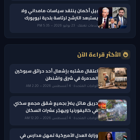
بيل أكمان ينتقد سياسات مامداني ولا
يستبعد الترشح لرئاسة بلدية نيويورك
خدمات تهمك · 23 يوليو 2026 — 5:35 PM
الأكثر قراءة الآن
اعتقال مشتبه بإشعال أحد حرائق سبوكين
المدمرة في شرق واشنطن
الولايات المتحدة · 4 أغسطس 2026 — 2:20 AM
حريق هائل يضرّ بجميع شقق مجمع سكني
في كاليفورنيا ويهجّر عشرات السكان
الولايات المتحدة · 4 أغسطس 2026 — 12:20 AM
وزارة العدل الأميركية تمهل مدارس في