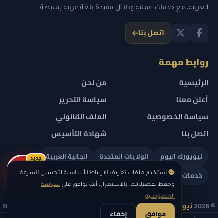
العربية، مع خدمات عملية ودلائل مفيدة بلغة عربية بسيطة.
اتصل بنا
روابط مهمة
الرئيسية
من نحن
أعلن معنا
سياسة التحرير
سياسة الخصوصية
الملف القانوني
اتصل بنا
شهادة التأسيس
نيويورك اليوم
الولايات المتحدة
الجالية العربية
جديد
ريلز
خدمات تهمك
نستخدم ملفات تعريف الارتباط الأساسية لتحسين السرعة
وحفظ تفضيلاتك. بالاستمرار، أنت توافق على
سياسة
الخصوصية
.
© 2026
نيويورك نيوز
— جميع الحقوق محفوظة — NEW YORK NEWS
موافق
إخفاء