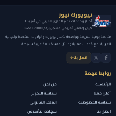
نيويورك نيوز
أخبار وخدمات تهم القارئ العربي في أمريكا
كيان إعلامي أمريكي مسجل برقم 0451351808
متابعة يومية سريعة وواضحة لأخبار نيويورك والولايات المتحدة والجالية
العربية، مع خدمات عملية ودلائل مفيدة بلغة عربية بسيطة.
اتصل بنا
روابط مهمة
الرئيسية
من نحن
أعلن معنا
سياسة التحرير
سياسة الخصوصية
الملف القانوني
اتصل بنا
شهادة التأسيس