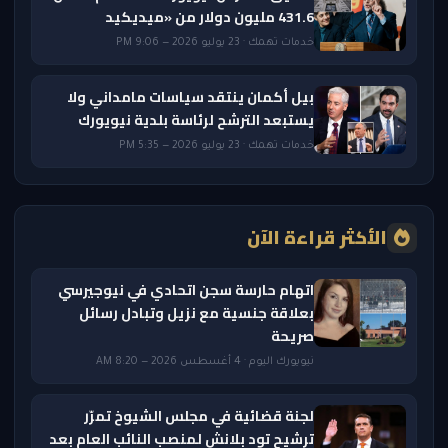
431.6 مليون دولار من «ميديكيد
خدمات تهمك · 23 يوليو 2026 — 9:06 PM
بيل أكمان ينتقد سياسات مامداني ولا
يستبعد الترشح لرئاسة بلدية نيويورك
خدمات تهمك · 23 يوليو 2026 — 5:35 PM
الأكثر قراءة الآن
اتهام حارسة سجن اتحادي في نيوجيرسي
بعلاقة جنسية مع نزيل وتبادل رسائل
صريحة
نيويورك اليوم · 4 أغسطس 2026 — 8:20 AM
لجنة قضائية في مجلس الشيوخ تمرّر
ترشيح تود بلانش لمنصب النائب العام بعد