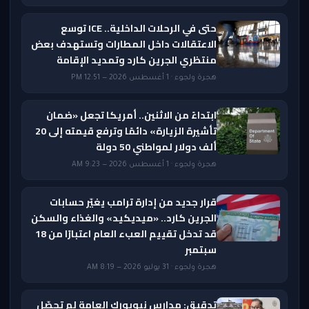
حتى في الرحلات الداخلية.. ICE توسع
الاعتقالات داخل المطارات وتستهدف بعض
منتظري الجرين كارد وتمديد الإقامة
هجرة ولجوء · 1 أغسطس 2026 — 12:51 PM
ابتداءً من الاثنين.. أمريكا تجعل «ضمان
تأشيرة الزيارة» دائمًا وترفع قيمته إلى 20
ألف دولار لمواطني 50 دولة
هجرة ولجوء · 1 أغسطس 2026 — 9:23 AM
قرار جديد من إدارة ترامب يغيّر حسابات
الجرين كارد.. «ميديكيد» والغذاء والسكن
قد تدخل تقييم العبء العام اعتبارًا من 18
سبتمبر
هجرة ولجوء · 31 يوليو 2026 — 8:19 AM
تدقيق: مدارس نيويورك العامة لم تحصّل