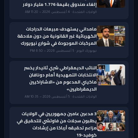
إلغاء صندوق بقيمة 1.776 مليار دولار
الولايات المتحدة · 4 أغسطس 2026 — 11:20 AM
مامداني يستهدف مبيعات الدراجات
الكهربائية غير القانونية من دون ملاحقة
المركبات الموجودة في شوارع نيويورك
نيويورك اليوم · 5 أغسطس 2026 — 6:50 PM
النائب الديمقراطي شري ثانيدار يخسر
الانتخابات التمهيدية أمام دونافان
ماكيني المدعوم من «الاشتراكيين
الديمقراطيين»
الولايات المتحدة · 5 أغسطس 2026 — 10:35 AM
3 مدعين عامين جمهوريين في الولايات
يطلبون سجلات من فاوتشي للتحقيق في
مزاعم تحقيقه أرباحًا من إرشادات
كوفيد-19