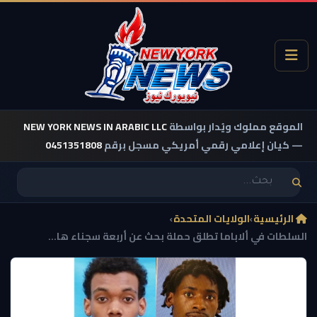
الموقع مملوك ويُدار بواسطة
NEW YORK NEWS IN ARABIC LLC
— كيان إعلامي رقمي أمريكي مسجل برقم
0451351808
الرئيسية
›
الولايات المتحدة
›
السلطات في ألاباما تطلق حملة بحث عن أربعة سجناء ها...