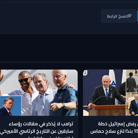
نسخ الرابط
 رفض إسرائيل خطة
ترامب لا يُذكر في مقالات رؤساء
ترامب ذات الـ15 بندًا لنزع سلاح حماس
سابقين عن التاريخ الرئاسي الأميركي