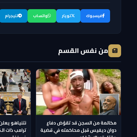
فيسبوك
تويتر
واتساب
تليجرام
من نفس القسم
مكالمة من السجن قد تقوّض دفاع
نتنياهو يعلن
دوان ديفيس قبل محاكمته في قضية