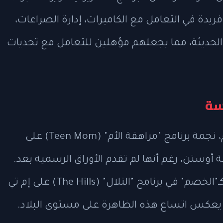
ريدة في التعامل مع الكاميرات، إدارة الصراعات،
الحديثة، مما يجعلهم مؤهلين للتعامل مع تحديات
سة
إلى جانب جولبرانسون، أعلنت فاراه أبراهام، نجمة برنامج "مراهقة الأم" (Teen Mom) على
 أوستن، رغم أنها لم تقدم الأوراق الرسمية بعد.
كما يسعى سبنسر برات، المعروف بدوره كـ"الخصم" في برنامج "التلال" (The Hills) على إم تي
عكس اتساع هذه الظاهرة على مستوى البلاد.