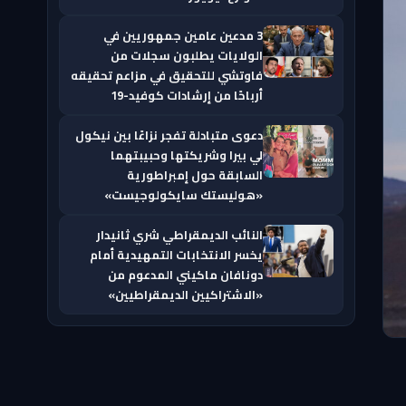
3 مدعين عامين جمهوريين في
الولايات يطلبون سجلات من
فاوتشي للتحقيق في مزاعم تحقيقه
أرباحًا من إرشادات كوفيد-19
دعوى متبادلة تفجر نزاعًا بين نيكول
لي بيرا وشريكتها وحبيبتهما
السابقة حول إمبراطورية
«هوليستك سايكولوجيست»
النائب الديمقراطي شري ثانيدار
يخسر الانتخابات التمهيدية أمام
دونافان ماكيني المدعوم من
«الاشتراكيين الديمقراطيين»