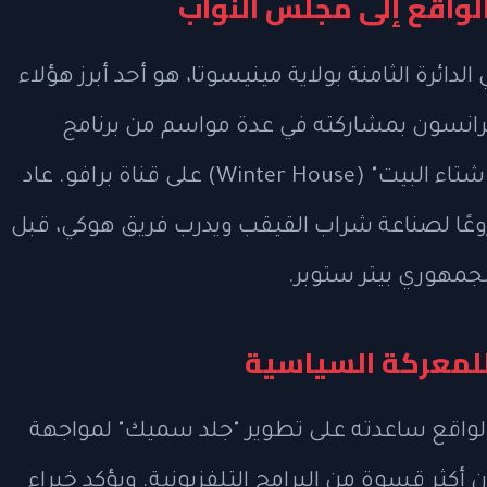
لواقع إلى مجلس النواب
ائرة الثامنة بولاية مينيسوتا، هو أحد أبرز هؤلاء
برانسون بمشاركته في عدة مواسم من برنامج
"صيف البيت" (Summer House) وبرنامج "شتاء البيت" (Winter House) على قناة برافو. عاد
ًا لصناعة شراب القيقب ويدرب فريق هوكي، قبل
لجمهوري بيتر ستوبر.
للمعركة السياسية
 الواقع ساعدته على تطوير "جلد سميك" لمواجهة
 أكثر قسوة من البرامج التلفزيونية. ويؤكد خبراء