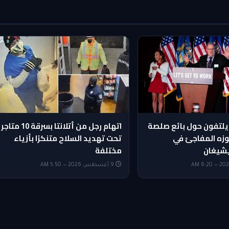
يلتفون حول بائع صلصة
اتهام رجل من أتلانتا بسرقة 10 متاجر
وزه المفاجئ في
تحت تهديد السلاح متنكرًا بأزياء
شيغان
مختلفة
9 أغسطس 2026 — 5:50 AM