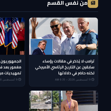
من نفس القسم
ترامب لا يُذكر في مقالات رؤساء
الجمهوريون 
سابقين عن التاريخ الرئاسي الأميركي
مغمور بعد ف
لكنه حاضر في دلالاتها
تمهيديات مي
9 أغسطس 2026 — 6:35 AM
9 أغسطس 2026 — 6:20 AM