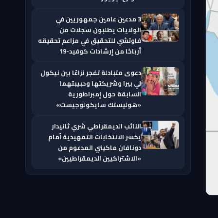
3 مدعين عامين جمهوريين في
الولايات يطلبون سجلات من
فاوتشي للتحقيق في مزاعم تحقيقه
أرباحًا من إرشادات كوفيد-19
دعوى متبادلة تفجر نزاعًا بين نيكول
لي بيرا وشريكتها وحبيبتهما
السابقة حول إمبراطورية
«هوليستك سايكولوجيست»
النائب الديمقراطي شري ثانيدار
يخسر الانتخابات التمهيدية أمام
دونافان ماكيني المدعوم من
«الاشتراكيين الديمقراطيين»