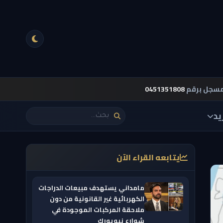
مسجل برقم
0451351808
يد
يتابعه القراء الآن
مامداني يستهدف مبيعات الدراجات
الكهربائية غير القانونية من دون
ملاحقة المركبات الموجودة في
شوارع نيويورك