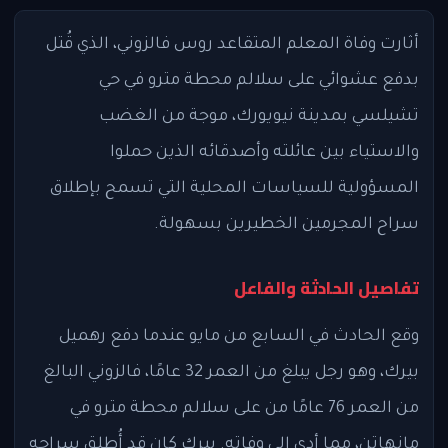
أثارت وفاة المعلم المتقاعد روس فالزوني، الذي قُتل
بدفع عشوائي على سلالم محطة مترو في حي
تشيلسي بمدينة نيويورك، موجة من الغضب
والاستياء بين عائلته وأصدقائه الذين حملوا
المسؤولية للسياسات المحلية التي تسمح بإطلاق
سراح المجرمين الخطيرين بسهولة.
تفاصيل الحادثة والفاعل
وقع الحادث في السابع من مايو عندما دفع رهميل
بيرك، وهو رجل يبلغ من العمر 32 عامًا، فالزوني البالغ
من العمر 76 عامًا من على سلالم محطة مترو في
مانهاتن، مما أدى إلى وفاته. بيرك كان قد أُطلق سراحه