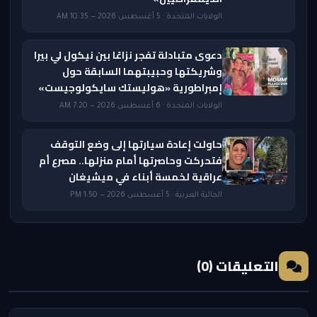
الولايات المتحدة · 5 أغسطس 2026 — 10:35 AM
دعوى متبادلة تفجر نزاعًا بين نيكول لي بيرا
وشريكتها وحبيبتهما السابقة حول
إمبراطورية «هوليستك سايكولوجيست»
الولايات المتحدة · 6 أغسطس 2026 — 7:20 AM
حاولت إعادة سيارتها إلى وضع التوقف
فتحركت وحاصرتها أمام منزلها.. مصرع أم
عراقية لخمسة أبناء في ميشيغان
الجالية العربية · 5 أغسطس 2026 — 1:50 PM
التعليقات (0)