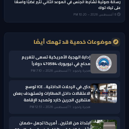
رسالة صوتية تشترط الجنس في الموعد الثاني تثير غضبًا واسعًا
على تيك توك
8 أغسطس 2026 — 10:20 PM
موضوعات خدمية قد تهمك أيضًا
إدارة الهجرة الأمريكية تسعى لتغريم
محامٍ في نيويورك 470584 دولاراً
هجرة ولجوء · 1 أغسطس 2026 — 7:10 PM
حتى في الرحلات الداخلية.. ICE توسع
الاعتقالات داخل المطارات وتستهدف بعض
منتظري الجرين كارد وتمديد الإقامة
هجرة ولجوء · 1 أغسطس 2026 — 12:51 PM
ابتداءً من الاثنين.. أمريكا تجعل «ضمان