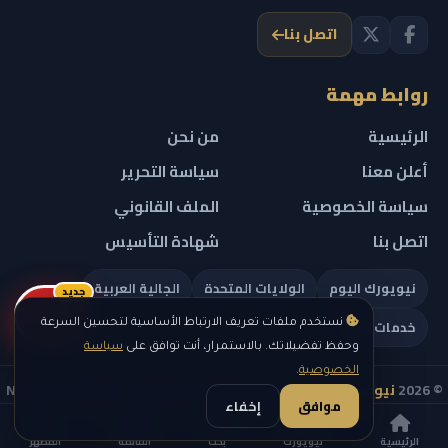
اتصل بنا
روابط مهمة
الرئيسية
من نحن
أعلن معنا
سياسة التحرير
سياسة الخصوصية
الملف القانوني
اتصل بنا
شهادة التأسيس
نيويورك اليوم
الولايات المتحدة
الجالية العربية
جديد
ريلز
خدمات تهمك
نستخدم ملفات تعريف الارتباط الأساسية لتحسين السرعة
وحفظ تفضيلاتك. بالاستمرار، أنت توافق على
سياسة
الخصوصية
.
© 2026
نيويورك نيوز
— جميع الحقوق محفوظة — NEW YORK NEWS
موافق
إخفاء
IN ARABIC LLC — رقم التسجيل 0451351808
الرئيسية
نيويورك
بحث
القائمة
المظهر