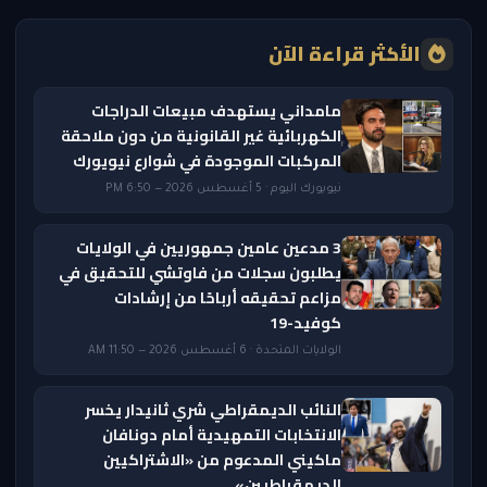
الأكثر قراءة الآن
مامداني يستهدف مبيعات الدراجات
الكهربائية غير القانونية من دون ملاحقة
المركبات الموجودة في شوارع نيويورك
نيويورك اليوم · 5 أغسطس 2026 — 6:50 PM
3 مدعين عامين جمهوريين في الولايات
يطلبون سجلات من فاوتشي للتحقيق في
مزاعم تحقيقه أرباحًا من إرشادات
كوفيد-19
الولايات المتحدة · 6 أغسطس 2026 — 11:50 AM
النائب الديمقراطي شري ثانيدار يخسر
الانتخابات التمهيدية أمام دونافان
ماكيني المدعوم من «الاشتراكيين
الديمقراطيين»