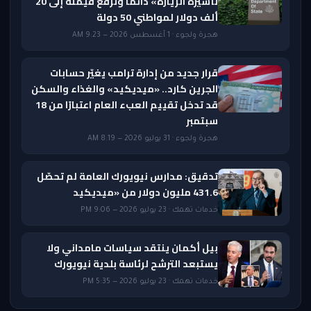
تأشيرة الزيارة» دائمًا وترفع قيمته إلى 20
ألف دولار لمواطني 50 دولة
هجرة ولجوء · 1 أغسطس 2026 — 9:23 AM
قرار جديد من إدارة ترامب يغيّر حسابات
الجرين كارد.. «ميديكيد» والغذاء والسكن
قد تدخل تقييم العبء العام اعتبارًا من 18
سبتمبر
هجرة ولجوء · 31 يوليو 2026 — 8:19 AM
تدقيق: مدارس نيويورك العامة لم تحصّل
431.6 مليون دولار من «ميديكيد
خدمات تهمك · 23 يوليو 2026 — 9:06 PM
بيل أكمان ينتقد سياسات مامداني ولا
يستبعد الترشح لرئاسة بلدية نيويورك
خدمات تهمك · 23 يوليو 2026 — 5:35 PM