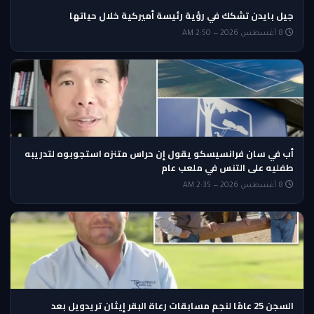
جيل بايدن تشكك في رؤية رئيسة أميركية خلال حياتها
8 أغسطس 2026 — 2:50 AM
أب في سان فرانسيسكو يقول إن حراس متنزه استجوبوه لتدريبه
طفليه على التنس في ملعب عام
8 أغسطس 2026 — 2:35 AM
السجن 25 عامًا لنجم مسابقات رعاة البقر إيثان تريدويل بعد