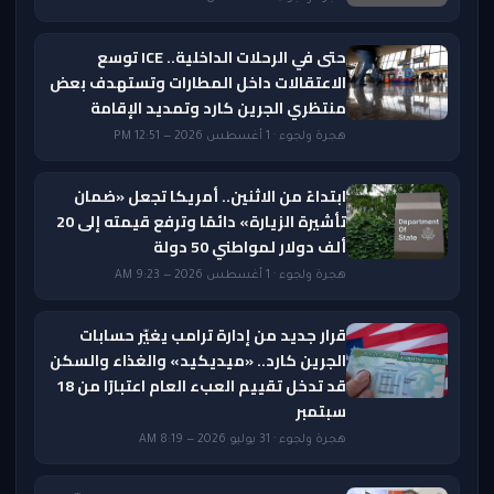
حتى في الرحلات الداخلية.. ICE توسع
الاعتقالات داخل المطارات وتستهدف بعض
منتظري الجرين كارد وتمديد الإقامة
هجرة ولجوء · 1 أغسطس 2026 — 12:51 PM
ابتداءً من الاثنين.. أمريكا تجعل «ضمان
تأشيرة الزيارة» دائمًا وترفع قيمته إلى 20
ألف دولار لمواطني 50 دولة
هجرة ولجوء · 1 أغسطس 2026 — 9:23 AM
قرار جديد من إدارة ترامب يغيّر حسابات
الجرين كارد.. «ميديكيد» والغذاء والسكن
قد تدخل تقييم العبء العام اعتبارًا من 18
سبتمبر
هجرة ولجوء · 31 يوليو 2026 — 8:19 AM