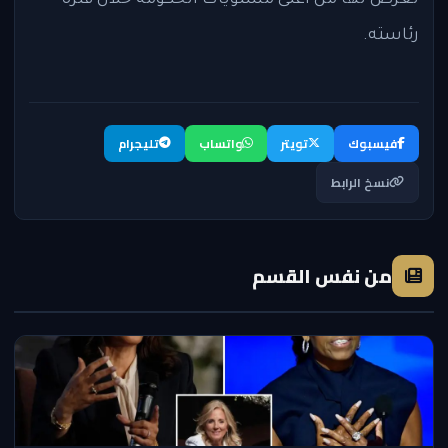
رئاسته.
فيسبوك
تويتر
واتساب
تليجرام
نسخ الرابط
من نفس القسم