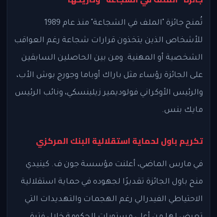
تُمنح جائزة "الملف في الشجاعة" منذ عام 1989
للأشخاص الذين يتخذون قرارات شجاعة رغم العواقب
الشخصية أو المهنية. ومن بين الحاصلين السابقين
على الجائزة رؤساء مثل باراك أوباما وجورج بوش الأب،
والرئيس الأوكراني فولوديمير زيلينسكي، ونائب الرئيس
مايك بنس.
تكريم باول لحماية استقلالية البنك المركزي
في مارس الماضي، أعلنت مؤسسة جون ف. كينيدي
منح باول الجائزة تقديرًا لجهوده في حماية استقلالية
الاحتياطي الفيدرالي رغم الهجمات والتهديدات التي
تعرض لها من أعلى مستويات الحكومة خلال فترة