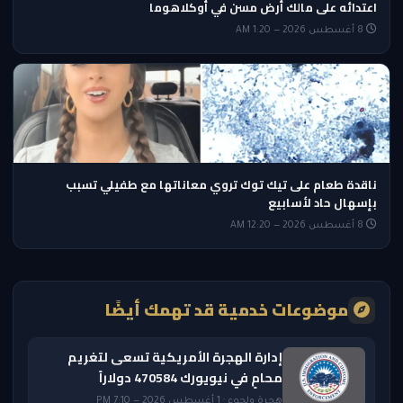
اعتدائه على مالك أرض مسن في أوكلاهوما
8 أغسطس 2026 — 1:20 AM
ناقدة طعام على تيك توك تروي معاناتها مع طفيلي تسبب
بإسهال حاد لأسابيع
8 أغسطس 2026 — 12:20 AM
موضوعات خدمية قد تهمك أيضًا
إدارة الهجرة الأمريكية تسعى لتغريم
محامٍ في نيويورك 470584 دولاراً
هجرة ولجوء · 1 أغسطس 2026 — 7:10 PM