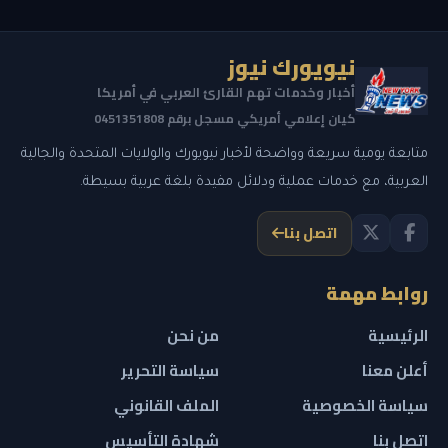
نيويورك نيوز
أخبار وخدمات تهم القارئ العربي في أمريكا
كيان إعلامي أمريكي مسجل برقم 0451351808
متابعة يومية سريعة وواضحة لأخبار نيويورك والولايات المتحدة والجالية
العربية، مع خدمات عملية ودلائل مفيدة بلغة عربية بسيطة.
اتصل بنا
روابط مهمة
الرئيسية
من نحن
أعلن معنا
سياسة التحرير
سياسة الخصوصية
الملف القانوني
اتصل بنا
شهادة التأسيس