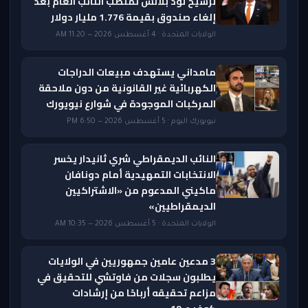
ترشيح تود بلانش لمنصب النائب العام بعد
إلغاء صندوق بقيمة 1.776 مليار دولار
الولايات المتحدة · 4 أغسطس 2026 — 11:20 AM
مامداني يستهدف مبيعات الدراجات
الكهربائية غير القانونية من دون ملاحقة
المركبات الموجودة في شوارع نيويورك
نيويورك اليوم · 5 أغسطس 2026 — 6:50 PM
النائب الديمقراطي شري ثانيدار يخسر
الانتخابات التمهيدية أمام دونافان
ماكيني المدعوم من «الاشتراكيين
الديمقراطيين»
الولايات المتحدة · 5 أغسطس 2026 — 10:35 AM
3 مدعين عامين جمهوريين في الولايات
يطلبون سجلات من فاوتشي للتحقيق في
مزاعم تحقيقه أرباحًا من إرشادات