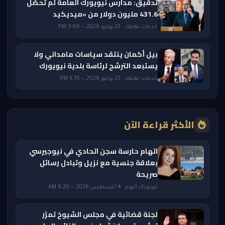
تدقيق: مدارس نيويورك العامة لم تحصّل
431.6 مليون دولار من «ميديكيد
خدمات تهمك · 23 يوليو 2026 — 9:06 PM
بيل أكمان ينتقد سياسات مامداني ولا
يستبعد الترشح لرئاسة بلدية نيويورك
خدمات تهمك · 23 يوليو 2026 — 5:35 PM
الأكثر قراءة الآن
اتهام حارسة سجن اتحادي في نيوجيرسي
بعلاقة جنسية مع نزيل وتبادل رسائل
صريحة
نيويورك اليوم · 4 أغسطس 2026 — 8:20 AM
لجنة قضائية في مجلس الشيوخ تمرّر