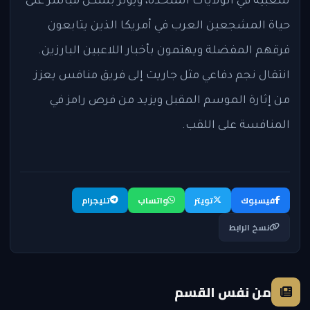
شعبية في الولايات المتحدة، ويؤثر بشكل مباشر على
حياة المشجعين العرب في أمريكا الذين يتابعون
فرقهم المفضلة ويهتمون بأخبار اللاعبين البارزين.
انتقال نجم دفاعي مثل جاريت إلى فريق منافس يعزز
من إثارة الموسم المقبل ويزيد من فرص رامز في
المنافسة على اللقب.
فيسبوك
تويتر
واتساب
تليجرام
نسخ الرابط
من نفس القسم