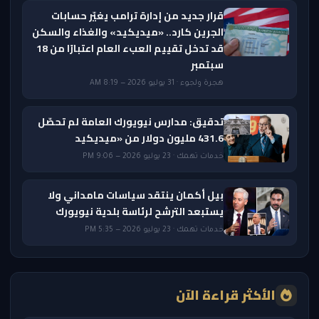
قرار جديد من إدارة ترامب يغيّر حسابات
الجرين كارد.. «ميديكيد» والغذاء والسكن
قد تدخل تقييم العبء العام اعتبارًا من 18
سبتمبر
هجرة ولجوء · 31 يوليو 2026 — 8:19 AM
تدقيق: مدارس نيويورك العامة لم تحصّل
431.6 مليون دولار من «ميديكيد
خدمات تهمك · 23 يوليو 2026 — 9:06 PM
بيل أكمان ينتقد سياسات مامداني ولا
يستبعد الترشح لرئاسة بلدية نيويورك
خدمات تهمك · 23 يوليو 2026 — 5:35 PM
الأكثر قراءة الآن