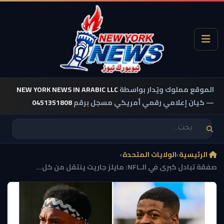
الموقع مملوك ويُدار بواسطة
NEW YORK NEWS IN ARABIC LLC
— كيان إعلامي رقمي أمريكي مسجل برقم
0451351808
الرئيسية
›
الولايات المتحدة
›
صفقة تبادل كبرى في الـNFL: مايلز جاريت ينتقل من كل...