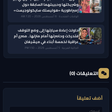
وشريكتها وحبيبتهما السابقة حول
إمبراطورية «هوليستك سايكولوجيست»
الولايات المتحدة · 6 أغسطس 2026 — 7:20 AM
حاولت إعادة سيارتها إلى وضع التوقف
فتحركت وحاصرتها أمام منزلها.. مصرع أم
عراقية لخمسة أبناء في ميشيغان
الجالية العربية · 5 أغسطس 2026 — 1:50 PM
التعليقات (0)
أضف تعليقاً