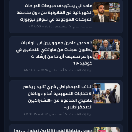
مامداني يستهدف مبيعات الدراجات
الكهربائية غير القانونية من دون ملاحقة
المركبات الموجودة في شوارع نيويورك
نيويورك اليوم · 5 أغسطس 2026 — 6:50 PM
3 مدعين عامين جمهوريين في الولايات
يطلبون سجلات من فاوتشي للتحقيق في
مزاعم تحقيقه أرباحًا من إرشادات
كوفيد-19
الولايات المتحدة · 6 أغسطس 2026 — 11:50 AM
النائب الديمقراطي شري ثانيدار يخسر
الانتخابات التمهيدية أمام دونافان
ماكيني المدعوم من «الاشتراكيين
الديمقراطيين»
الولايات المتحدة · 5 أغسطس 2026 — 10:35 AM
دعوى متبادلة تفجر نزاعًا بين نيكول لي بيرا