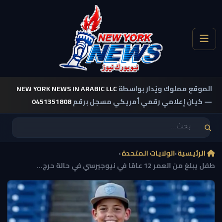
الموقع مملوك ويُدار بواسطة
NEW YORK NEWS IN ARABIC LLC
— كيان إعلامي رقمي أمريكي مسجل برقم
0451351808
الرئيسية
›
الولايات المتحدة
›
طفل يبلغ من العمر 12 عامًا في نيوجيرسي في حالة حرج...