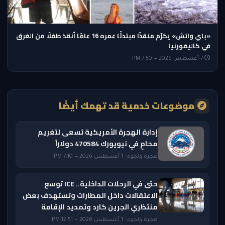
«باي واتش» يكرّم منقذًا مبتدئًا عمره 16 عامًا أنقذ طفلًا من الغرق
في كاليفورنيا
7 أغسطس 2026 — 7:50 PM
موضوعات خدمية قد تهمك أيضًا
إدارة الهجرة الأمريكية تسعى لتغريم
محامٍ في نيويورك 470584 دولاراً
هجرة ولجوء · 1 أغسطس 2026 — 7:10 PM
حتى في الرحلات الداخلية.. ICE توسع
الاعتقالات داخل المطارات وتستهدف بعض
منتظري الجرين كارد وتمديد الإقامة
هجرة ولجوء · 1 أغسطس 2026 — 12:51 PM