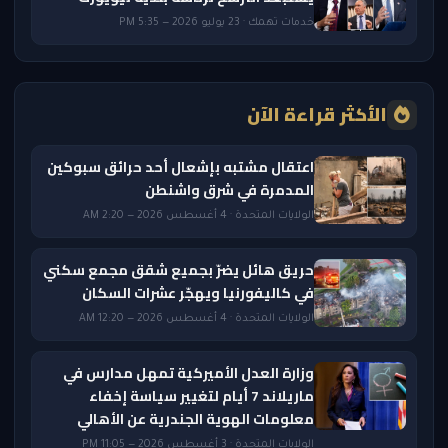
خدمات تهمك · 23 يوليو 2026 — 5:35 PM
الأكثر قراءة الآن
اعتقال مشتبه بإشعال أحد حرائق سبوكين
المدمرة في شرق واشنطن
الولايات المتحدة · 4 أغسطس 2026 — 2:20 AM
حريق هائل يضرّ بجميع شقق مجمع سكني
في كاليفورنيا ويهجّر عشرات السكان
الولايات المتحدة · 4 أغسطس 2026 — 12:20 AM
وزارة العدل الأميركية تمهل مدارس في
ماريلاند 7 أيام لتغيير سياسة إخفاء
معلومات الهوية الجندرية عن الأهالي
الولايات المتحدة · 3 أغسطس 2026 — 11:05 PM