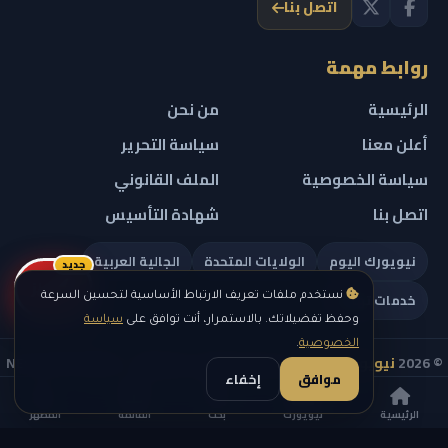
اتصل بنا
روابط مهمة
الرئيسية
من نحن
أعلن معنا
سياسة التحرير
سياسة الخصوصية
الملف القانوني
اتصل بنا
شهادة التأسيس
نيويورك اليوم
الولايات المتحدة
الجالية العربية
جديد
ريلز
خدمات تهمك
نستخدم ملفات تعريف الارتباط الأساسية لتحسين السرعة
وحفظ تفضيلاتك. بالاستمرار، أنت توافق على
سياسة
الخصوصية
.
© 2026
نيويورك نيوز
— جميع الحقوق محفوظة — NEW YORK NEWS
موافق
إخفاء
IN ARABIC LLC — رقم التسجيل 0451351808
الرئيسية
نيويورك
بحث
القائمة
المظهر