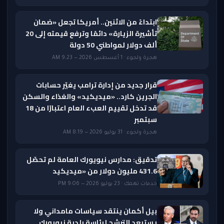
ابتداءً من الاثنين.. أمريكا تجعل «ضمان
تأشيرة الزيارة» دائمًا وترفع قيمته إلى 20
ألف دولار لمواطني 50 دولة
هجرة ولجوء · 1 أغسطس 2026 — 9:23 AM
قرار جديد من إدارة ترامب يغيّر حسابات
الجرين كارد.. «ميديكيد» والغذاء والسكن
قد تدخل تقييم العبء العام اعتبارًا من 18
سبتمبر
هجرة ولجوء · 31 يوليو 2026 — 8:19 AM
تدقيق: مدارس نيويورك العامة لم تحصّل
431.6 مليون دولار من «ميديكيد
خدمات تهمك · 23 يوليو 2026 — 9:06 PM
بيل أكمان ينتقد سياسات مامداني ولا
يستبعد الترشح لرئاسة بلدية نيويورك