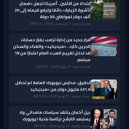
ابتداءً من الاثنين.. أمريكا تجعل «ضمان
تأشيرة الزيارة» دائمًا وترفع قيمته إلى 20
ألف دولار لمواطني 50 دولة
هجرة ولجوء · 1 أغسطس 2026 — 9:23 AM
قرار جديد من إدارة ترامب يغيّر حسابات
الجرين كارد.. «ميديكيد» والغذاء والسكن
قد تدخل تقييم العبء العام اعتبارًا من 18
سبتمبر
هجرة ولجوء · 31 يوليو 2026 — 8:19 AM
تدقيق: مدارس نيويورك العامة لم تحصّل
431.6 مليون دولار من «ميديكيد
خدمات تهمك · 23 يوليو 2026 — 9:06 PM
بيل أكمان ينتقد سياسات مامداني ولا
يستبعد الترشح لرئاسة بلدية نيويورك
خدمات تهمك · 23 يوليو 2026 — 5:35 PM