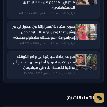
ماكيني المدعوم من «الاشتراكيين
الديمقراطيين»
الولايات المتحدة · 5 أغسطس 2026 — 10:35 AM
دعوى متبادلة تفجر نزاعًا بين نيكول لي بيرا
وشريكتها وحبيبتهما السابقة حول
إمبراطورية «هوليستك سايكولوجيست»
الولايات المتحدة · 6 أغسطس 2026 — 7:20 AM
حاولت إعادة سيارتها إلى وضع التوقف
فتحركت وحاصرتها أمام منزلها.. مصرع أم
عراقية لخمسة أبناء في ميشيغان
الجالية العربية · 5 أغسطس 2026 — 1:50 PM
التعليقات (0)