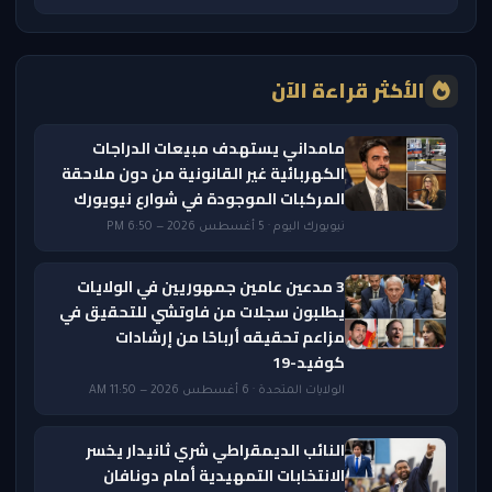
الأكثر قراءة الآن
مامداني يستهدف مبيعات الدراجات
الكهربائية غير القانونية من دون ملاحقة
المركبات الموجودة في شوارع نيويورك
نيويورك اليوم · 5 أغسطس 2026 — 6:50 PM
3 مدعين عامين جمهوريين في الولايات
يطلبون سجلات من فاوتشي للتحقيق في
مزاعم تحقيقه أرباحًا من إرشادات
كوفيد-19
الولايات المتحدة · 6 أغسطس 2026 — 11:50 AM
النائب الديمقراطي شري ثانيدار يخسر
الانتخابات التمهيدية أمام دونافان