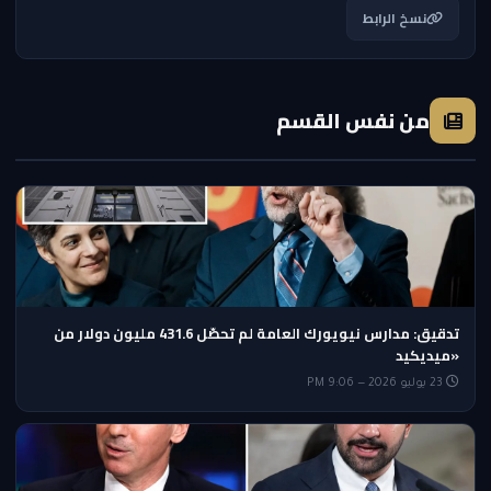
نسخ الرابط
من نفس القسم
تدقيق: مدارس نيويورك العامة لم تحصّل 431.6 مليون دولار من
«ميديكيد
23 يوليو 2026 — 9:06 PM