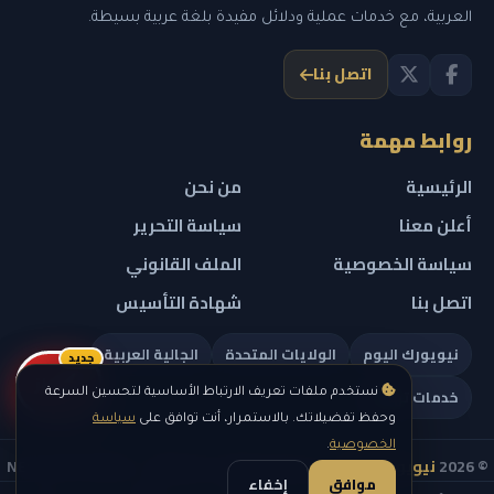
العربية، مع خدمات عملية ودلائل مفيدة بلغة عربية بسيطة.
اتصل بنا
روابط مهمة
الرئيسية
من نحن
أعلن معنا
سياسة التحرير
سياسة الخصوصية
الملف القانوني
اتصل بنا
شهادة التأسيس
نيويورك اليوم
الولايات المتحدة
الجالية العربية
جديد
ريلز
خدمات تهمك
نستخدم ملفات تعريف الارتباط الأساسية لتحسين السرعة
وحفظ تفضيلاتك. بالاستمرار، أنت توافق على
سياسة
الخصوصية
.
© 2026
نيويورك نيوز
— جميع الحقوق محفوظة — NEW YORK NEWS
موافق
إخفاء