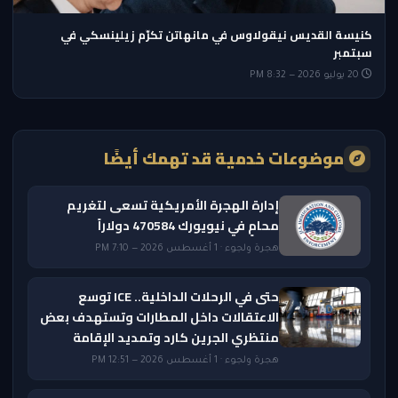
كنيسة القديس نيقولاوس في مانهاتن تكرّم زيلينسكي في
سبتمبر
20 يوليو 2026 — 8:32 PM
موضوعات خدمية قد تهمك أيضًا
إدارة الهجرة الأمريكية تسعى لتغريم
محامٍ في نيويورك 470584 دولاراً
هجرة ولجوء · 1 أغسطس 2026 — 7:10 PM
حتى في الرحلات الداخلية.. ICE توسع
الاعتقالات داخل المطارات وتستهدف بعض
منتظري الجرين كارد وتمديد الإقامة
هجرة ولجوء · 1 أغسطس 2026 — 12:51 PM