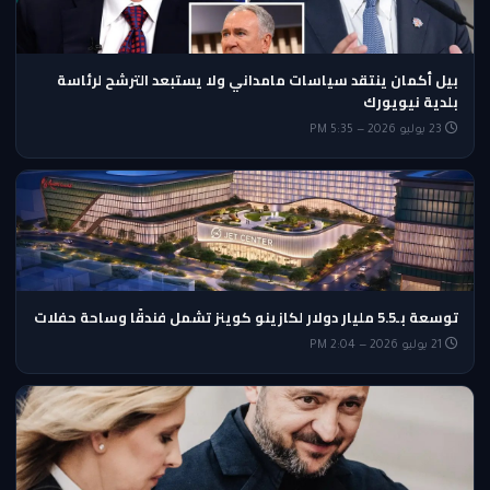
بيل أكمان ينتقد سياسات مامداني ولا يستبعد الترشح لرئاسة
بلدية نيويورك
23 يوليو 2026 — 5:35 PM
توسعة بـ5.5 مليار دولار لكازينو كوينز تشمل فندقًا وساحة حفلات
21 يوليو 2026 — 2:04 PM