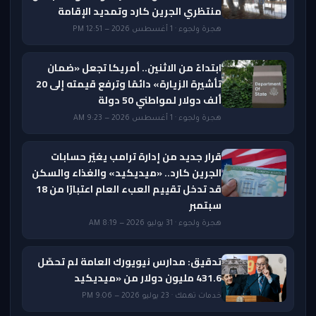
منتظري الجرين كارد وتمديد الإقامة
هجرة ولجوء · 1 أغسطس 2026 — 12:51 PM
ابتداءً من الاثنين.. أمريكا تجعل «ضمان
تأشيرة الزيارة» دائمًا وترفع قيمته إلى 20
ألف دولار لمواطني 50 دولة
هجرة ولجوء · 1 أغسطس 2026 — 9:23 AM
قرار جديد من إدارة ترامب يغيّر حسابات
الجرين كارد.. «ميديكيد» والغذاء والسكن
قد تدخل تقييم العبء العام اعتبارًا من 18
سبتمبر
هجرة ولجوء · 31 يوليو 2026 — 8:19 AM
تدقيق: مدارس نيويورك العامة لم تحصّل
431.6 مليون دولار من «ميديكيد
خدمات تهمك · 23 يوليو 2026 — 9:06 PM