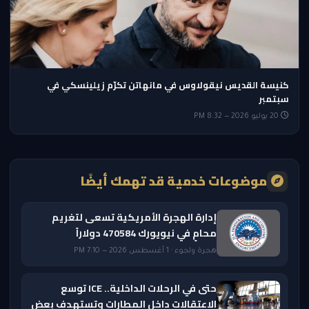
كنيسة القديس نيقولاوس في مانهاتن تكرّم زيلينسكي في
سبتمبر
20 يوليو 2026 — 8:32 PM
موضوعات خدمية قد تهمك أيضًا
إدارة الهجرة الأمريكية تسعى لتغريم
محامٍ في نيويورك 470584 دولاراً
هجرة ولجوء · 1 أغسطس 2026 — 7:10 PM
حتى في الرحلات الداخلية.. ICE توسع
الاعتقالات داخل المطارات وتستهدف بعض