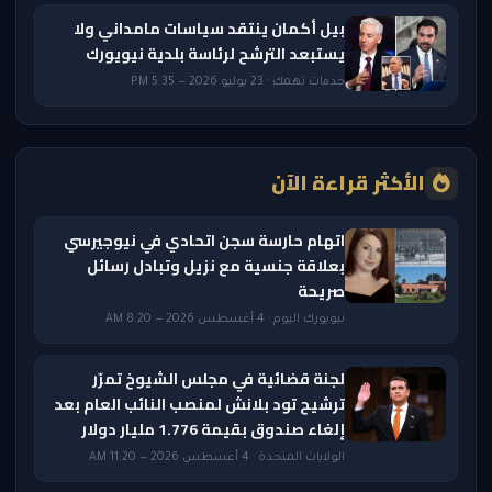
بيل أكمان ينتقد سياسات مامداني ولا
يستبعد الترشح لرئاسة بلدية نيويورك
خدمات تهمك · 23 يوليو 2026 — 5:35 PM
الأكثر قراءة الآن
اتهام حارسة سجن اتحادي في نيوجيرسي
بعلاقة جنسية مع نزيل وتبادل رسائل
صريحة
نيويورك اليوم · 4 أغسطس 2026 — 8:20 AM
لجنة قضائية في مجلس الشيوخ تمرّر
ترشيح تود بلانش لمنصب النائب العام بعد
إلغاء صندوق بقيمة 1.776 مليار دولار
الولايات المتحدة · 4 أغسطس 2026 — 11:20 AM