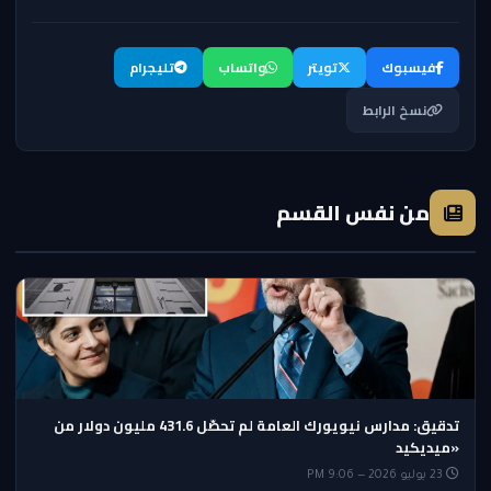
فيسبوك
تويتر
واتساب
تليجرام
نسخ الرابط
من نفس القسم
تدقيق: مدارس نيويورك العامة لم تحصّل 431.6 مليون دولار من
«ميديكيد
23 يوليو 2026 — 9:06 PM