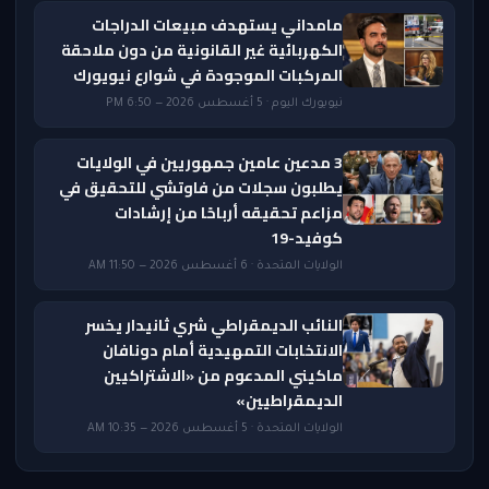
مامداني يستهدف مبيعات الدراجات
الكهربائية غير القانونية من دون ملاحقة
المركبات الموجودة في شوارع نيويورك
نيويورك اليوم · 5 أغسطس 2026 — 6:50 PM
3 مدعين عامين جمهوريين في الولايات
يطلبون سجلات من فاوتشي للتحقيق في
مزاعم تحقيقه أرباحًا من إرشادات
كوفيد-19
الولايات المتحدة · 6 أغسطس 2026 — 11:50 AM
النائب الديمقراطي شري ثانيدار يخسر
الانتخابات التمهيدية أمام دونافان
ماكيني المدعوم من «الاشتراكيين
الديمقراطيين»
الولايات المتحدة · 5 أغسطس 2026 — 10:35 AM