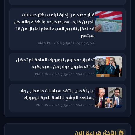
قرار جديد من إدارة ترامب يغيّر حسابات
الجرين كارد.. «ميديكيد» والغذاء والسكن
قد تدخل تقييم العبء العام اعتبارًا من 18
سبتمبر
هجرة ولجوء · 31 يوليو 2026 — 8:19 AM
تدقيق: مدارس نيويورك العامة لم تحصّل
431.6 مليون دولار من «ميديكيد
خدمات تهمك · 23 يوليو 2026 — 9:06 PM
بيل أكمان ينتقد سياسات مامداني ولا
يستبعد الترشح لرئاسة بلدية نيويورك
خدمات تهمك · 23 يوليو 2026 — 5:35 PM
الأكثر قراءة الآن