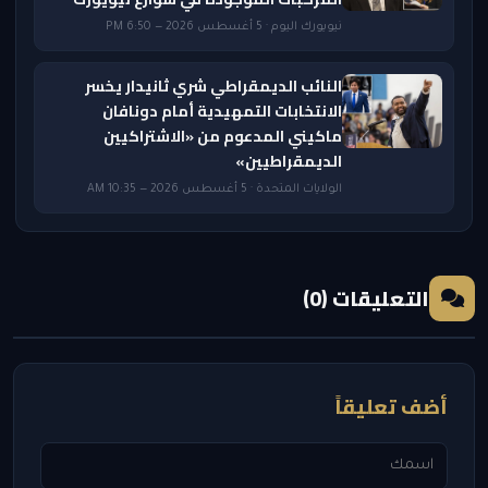
نيويورك اليوم · 5 أغسطس 2026 — 6:50 PM
النائب الديمقراطي شري ثانيدار يخسر
الانتخابات التمهيدية أمام دونافان
ماكيني المدعوم من «الاشتراكيين
الديمقراطيين»
الولايات المتحدة · 5 أغسطس 2026 — 10:35 AM
التعليقات (0)
أضف تعليقاً