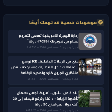
موضوعات خدمية قد تهمك أيضًا
إدارة الهجرة الأمريكية تسعى لتغريم
محامٍ في نيويورك 470584 دولاراً
هجرة ولجوء · 1 أغسطس 2026 — 7:10 PM
حتى في الرحلات الداخلية.. ICE توسع
الاعتقالات داخل المطارات وتستهدف بعض
منتظري الجرين كارد وتمديد الإقامة
هجرة ولجوء · 1 أغسطس 2026 — 12:51 PM
ابتداءً من الاثنين.. أمريكا تجعل «ضمان
تأشيرة الزيارة» دائمًا وترفع قيمته إلى 20
ألف دولار لمواطني 50 دولة
هجرة ولجوء · 1 أغسطس 2026 — 9:23 AM