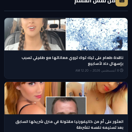
من نفس القسم
ناقدة طعام على تيك توك تروي معاناتها مع طفيلي تسبب
بإسهال حاد لأسابيع
8 أغسطس 2026 — 12:20 AM
العثور على أم من كاليفورنيا مقتولة في منزل شريكها السابق
بعد تسليمه نفسه للشرطة