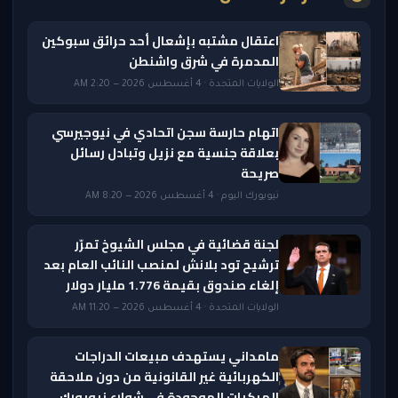
اعتقال مشتبه بإشعال أحد حرائق سبوكين
المدمرة في شرق واشنطن
الولايات المتحدة · 4 أغسطس 2026 — 2:20 AM
اتهام حارسة سجن اتحادي في نيوجيرسي
بعلاقة جنسية مع نزيل وتبادل رسائل
صريحة
نيويورك اليوم · 4 أغسطس 2026 — 8:20 AM
لجنة قضائية في مجلس الشيوخ تمرّر
ترشيح تود بلانش لمنصب النائب العام بعد
إلغاء صندوق بقيمة 1.776 مليار دولار
الولايات المتحدة · 4 أغسطس 2026 — 11:20 AM
مامداني يستهدف مبيعات الدراجات
الكهربائية غير القانونية من دون ملاحقة
المركبات الموجودة في شوارع نيويورك